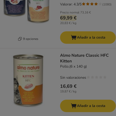
Valorar: 4.3/5
(
1080
)
Precio normal
73,16 €
69,99 €
20,83 € / kg
Añadir a la cesta
9 opciones
Almo Nature Classic HFC
Kitten
Pollo,(6 x 140 g)
Sin valoraciones
16,69 €
19,87 € / kg
Añadir a la cesta