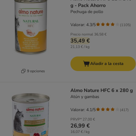
g - Pack Ahorro
Pechuga de pollo
Valorar: 4.3/5
(
1105
)
Precio normal
36,58 €
35,49 €
21,13 € / kg
Añadir a la cesta
9 opciones
Almo Nature HFC 6 x 280 g
Atún y gambas
Valorar: 4.1/5
(
417
)
PRVP*
27,00 €
26,99 €
16,07 € / kg