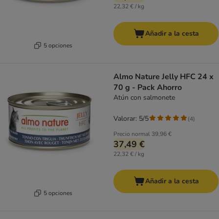
22,32 € / kg
Añadir a la cesta
5 opciones
Almo Nature Jelly HFC 24 x
70 g - Pack Ahorro
Atún con salmonete
Valorar: 5/5
(
4
)
Precio normal
39,96 €
37,49 €
22,32 € / kg
Añadir a la cesta
5 opciones