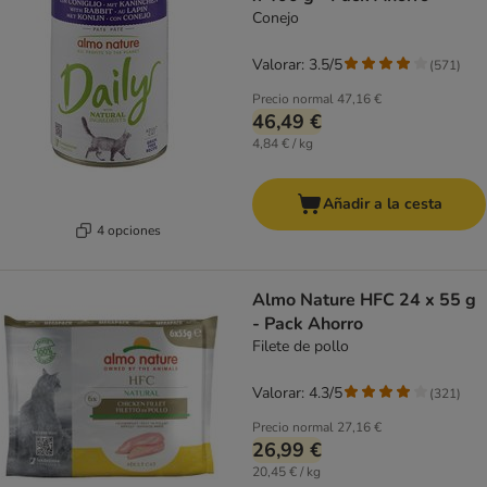
Conejo
Valorar: 3.5/5
(
571
)
Precio normal
47,16 €
46,49 €
4,84 € / kg
Añadir a la cesta
4 opciones
Almo Nature HFC 24 x 55 g
- Pack Ahorro
Filete de pollo
Valorar: 4.3/5
(
321
)
Precio normal
27,16 €
26,99 €
20,45 € / kg