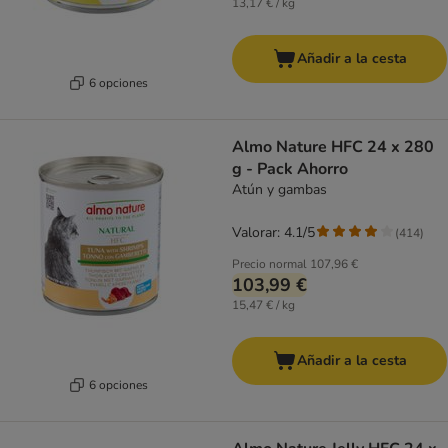
13,17 € / kg
Añadir a la cesta
6 opciones
Almo Nature HFC 24 x 280
g - Pack Ahorro
Atún y gambas
Valorar: 4.1/5
(
414
)
Precio normal
107,96 €
103,99 €
15,47 € / kg
Añadir a la cesta
6 opciones