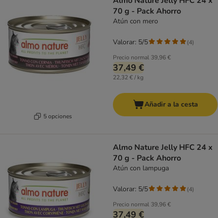
Almo Nature Jelly HFC 24 x
70 g - Pack Ahorro
Atún con mero
Valorar: 5/5
(
4
)
Precio normal
39,96 €
37,49 €
22,32 € / kg
Añadir a la cesta
5 opciones
Almo Nature Jelly HFC 24 x
70 g - Pack Ahorro
Atún con lampuga
Valorar: 5/5
(
4
)
Precio normal
39,96 €
37,49 €