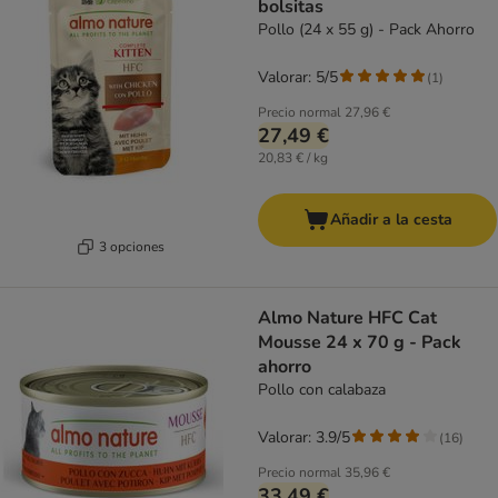
bolsitas
Pollo (24 x 55 g) - Pack Ahorro
Valorar: 5/5
(
1
)
Precio normal
27,96 €
27,49 €
20,83 € / kg
Añadir a la cesta
3 opciones
Almo Nature HFC Cat
Mousse 24 x 70 g - Pack
ahorro
Pollo con calabaza
Valorar: 3.9/5
(
16
)
Precio normal
35,96 €
33,49 €