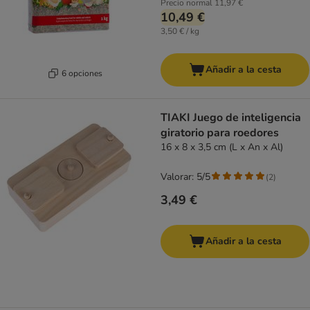
Precio normal
11,97 €
10,49 €
3,50 € / kg
Añadir a la cesta
6 opciones
TIAKI Juego de inteligencia
giratorio para roedores
16 x 8 x 3,5 cm (L x An x Al)
Valorar: 5/5
(
2
)
3,49 €
Añadir a la cesta