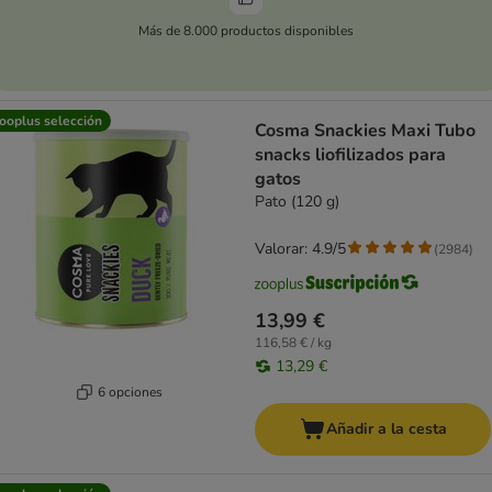
Más de 8.000 productos disponibles
ooplus selección
Cosma Snackies Maxi Tubo
snacks liofilizados para
gatos
Pato (120 g)
Valorar: 4.9/5
(
2984
)
13,99 €
116,58 € / kg
13,29 €
6 opciones
Añadir a la cesta