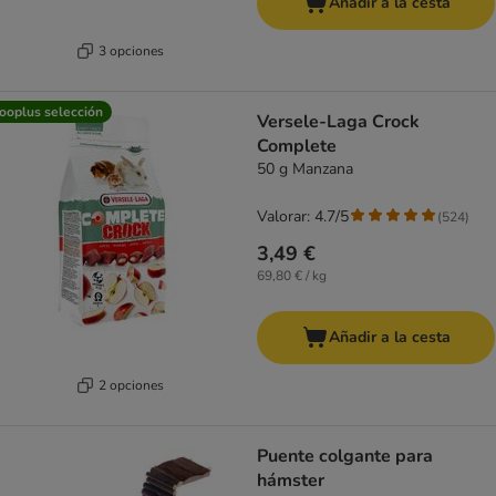
Añadir a la cesta
3 opciones
ooplus selección
Versele-Laga Crock
Complete
50 g Manzana
Valorar: 4.7/5
(
524
)
3,49 €
69,80 € / kg
Añadir a la cesta
2 opciones
Puente colgante para
hámster