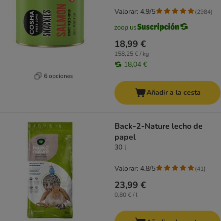
Valorar: 4.9/5
(
2984
)
18,99 €
158,25 € / kg
18,04 €
6 opciones
Añadir a la cesta
Back-2-Nature lecho de
papel
30 l
Valorar: 4.8/5
(
41
)
23,99 €
0,80 € / l