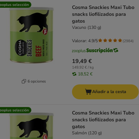
ooplus selección
Cosma Snackies Maxi Tubo
snacks liofilizados para
gatos
Vacuno (130 g)
Valorar: 4.9/5
(
2984
)
19,49 €
149,92 € / kg
18,52 €
6 opciones
Añadir a la cesta
ooplus selección
Cosma Snackies Maxi Tubo
snacks liofilizados para
gatos
Salmón (120 g)