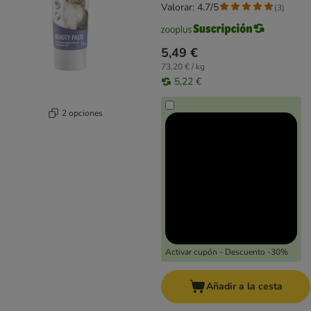
Valorar: 4.7/5
(
3
)
5,49 €
73,20 € / kg
5,22 €
2 opciones
Activar cupón - Descuento -30%
Añadir a la cesta