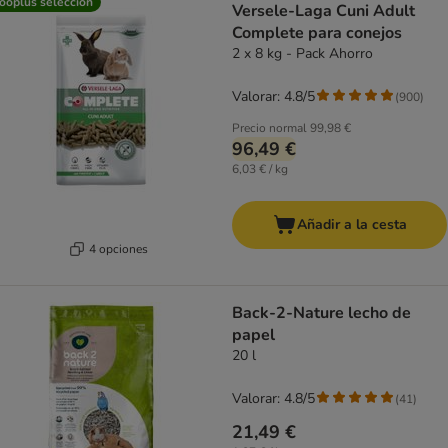
ooplus selección
Versele-Laga Cuni Adult
Complete para conejos
2 x 8 kg - Pack Ahorro
Valorar: 4.8/5
(
900
)
Precio normal
99,98 €
96,49 €
6,03 € / kg
Añadir a la cesta
4 opciones
Back-2-Nature lecho de
papel
20 l
Valorar: 4.8/5
(
41
)
21,49 €