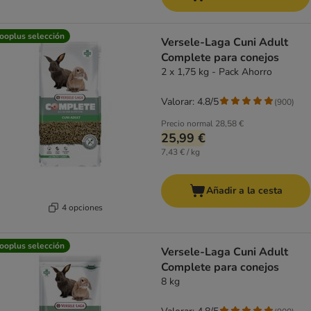
ooplus selección
Versele-Laga Cuni Adult
Complete para conejos
2 x 1,75 kg - Pack Ahorro
Valorar: 4.8/5
(
900
)
Precio normal
28,58 €
25,99 €
7,43 € / kg
Añadir a la cesta
4 opciones
ooplus selección
Versele-Laga Cuni Adult
Complete para conejos
8 kg