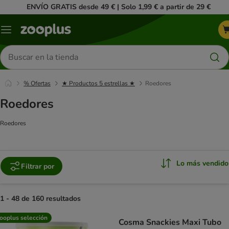
ENVÍO GRATIS desde 49 € | Solo 1,99 € a partir de 29 €
Menú
Buscar
productos
% Ofertas
★ Productos 5 estrellas ★
Roedores
Roedores
Roedores
Lo más vendido
Filtrar por
1 - 48 de 160 resultados
product items have been changed
ooplus selección
Cosma Snackies Maxi Tubo