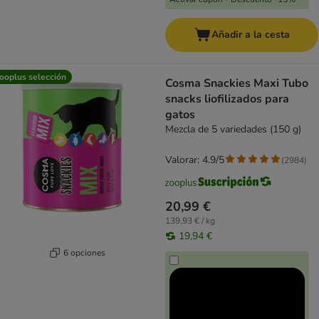
Añadir a la cesta
ooplus selección
Cosma Snackies Maxi Tubo
snacks liofilizados para
gatos
Mezcla de 5 variedades (150 g)
Valorar: 4.9/5
(
2984
)
20,99 €
139,93 € / kg
19,94 €
6 opciones