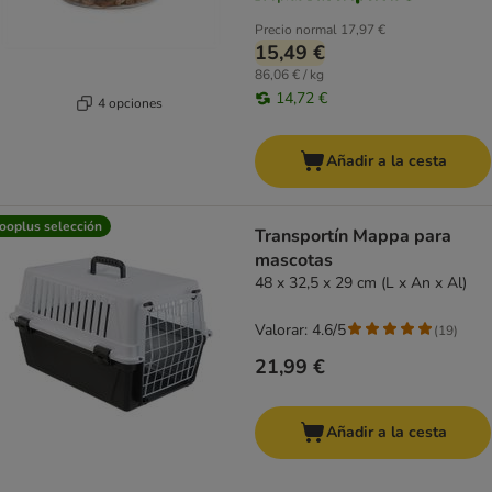
Precio normal
17,97 €
15,49 €
86,06 € / kg
14,72 €
4 opciones
Añadir a la cesta
ooplus selección
Transportín Mappa para
mascotas
48 x 32,5 x 29 cm (L x An x Al)
Valorar: 4.6/5
(
19
)
21,99 €
Añadir a la cesta