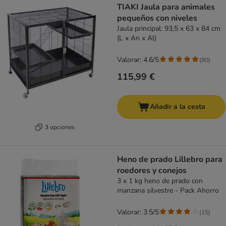
TIAKI Jaula para animales
pequeños con niveles
Jaula principal: 93,5 x 63 x 84 cm
(L x An x Al)
Valorar: 4.6/5
(
90
)
115,99 €
Añadir a la cesta
3 opciones
Heno de prado Lillebro para
roedores y conejos
3 x 1 kg heno de prado con
manzana silvestre - Pack Ahorro
Valorar: 3.5/5
(
15
)