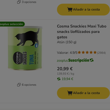
3 opciones
Añadir a la cesta
ooplus selección
Cosma Snackies Maxi Tubo
snacks liofilizados para
gatos
Atún (150 g)
Valorar: 4.9/5
(
2984
)
20,99 €
139,93 € / kg
19,94 €
6 opciones
Añadir a la cesta