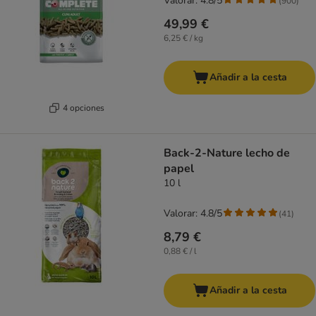
Valorar: 4.8/5
(
900
)
49,99 €
6,25 € / kg
Añadir a la cesta
4 opciones
Back-2-Nature lecho de
papel
10 l
Valorar: 4.8/5
(
41
)
8,79 €
0,88 € / l
Añadir a la cesta