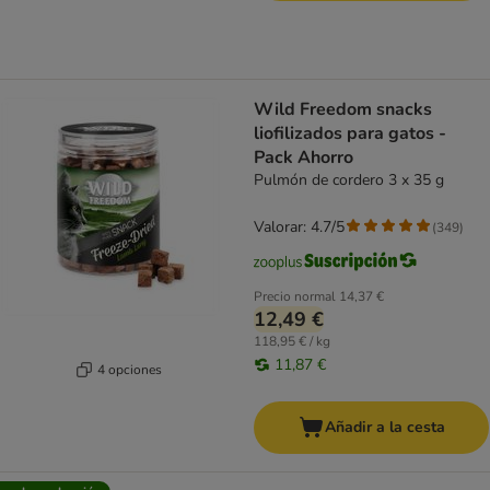
Wild Freedom snacks
liofilizados para gatos -
Pack Ahorro
Pulmón de cordero 3 x 35 g
Valorar: 4.7/5
(
349
)
Precio normal
14,37 €
12,49 €
118,95 € / kg
11,87 €
4 opciones
Añadir a la cesta