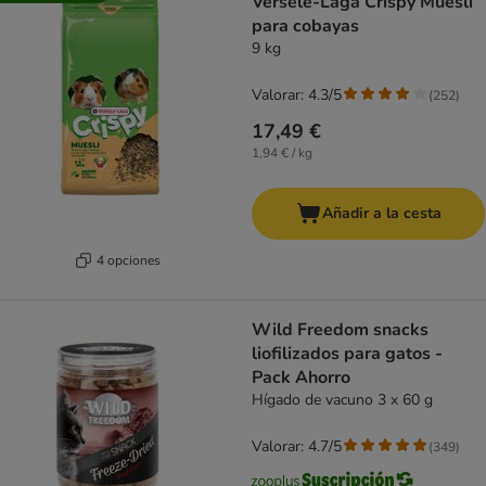
Versele-Laga Crispy Muesli
para cobayas
9 kg
Valorar: 4.3/5
(
252
)
17,49 €
1,94 € / kg
Añadir a la cesta
4 opciones
Wild Freedom snacks
liofilizados para gatos -
Pack Ahorro
Hígado de vacuno 3 x 60 g
Valorar: 4.7/5
(
349
)