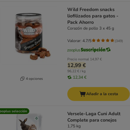
Wild Freedom snacks
liofilizados para gatos -
Pack Ahorro
Corazón de pollo 3 x 45 g
Valorar: 4.7/5
(
349
)
Precio normal
14,97 €
12,99 €
96,22 € / kg
12,34 €
4 opciones
Añadir a la cesta
ooplus selección
Versele-Laga Cuni Adult
Complete para conejos
1,75 kg