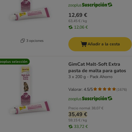
12,69 €
63,45 € / kg
12,06 €
3 opciones
Añadir a la cesta
ooplus selección
GimCat Malt-Soft Extra
pasta de malta para gatos
3 x 200 g - Pack Ahorro
Valorar: 4.5/5
(
1676
)
Precio normal
38,07 €
35,49 €
59,15 € / kg
33,72 €