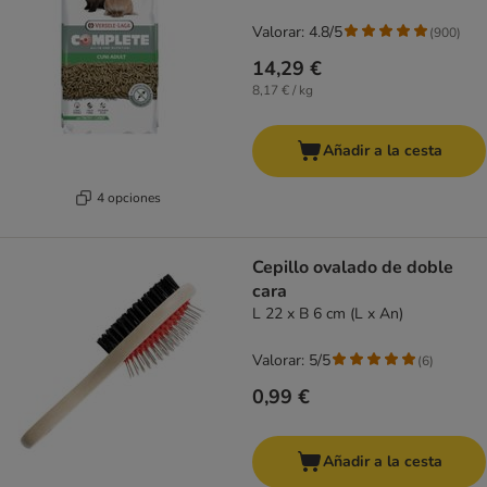
Valorar: 4.8/5
(
900
)
14,29 €
8,17 € / kg
Añadir a la cesta
4 opciones
Cepillo ovalado de doble
cara
L 22 x B 6 cm (L x An)
Valorar: 5/5
(
6
)
0,99 €
Añadir a la cesta