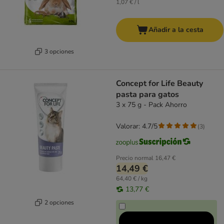
1,07 € / l
Añadir a la cesta
3 opciones
Concept for Life Beauty
pasta para gatos
3 x 75 g - Pack Ahorro
Valorar: 4.7/5
(
3
)
Precio normal
16,47 €
14,49 €
64,40 € / kg
13,77 €
2 opciones