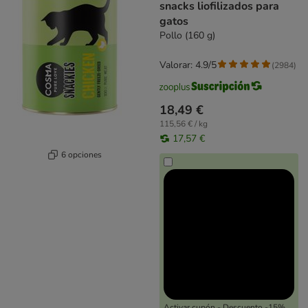
snacks liofilizados para
gatos
Pollo (160 g)
Valorar: 4.9/5
(
2984
)
18,49 €
115,56 € / kg
17,57 €
6 opciones
Activar cupón - Descuento -15%