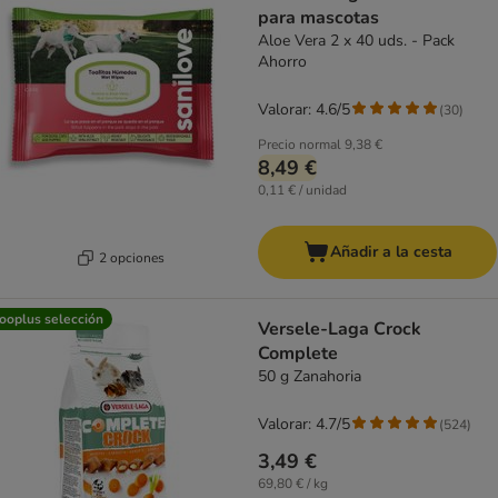
para mascotas
Aloe Vera 2 x 40 uds. - Pack
Ahorro
Valorar: 4.6/5
(
30
)
Precio normal
9,38 €
8,49 €
0,11 € / unidad
Añadir a la cesta
2 opciones
ooplus selección
Versele-Laga Crock
Complete
50 g Zanahoria
Valorar: 4.7/5
(
524
)
3,49 €
69,80 € / kg