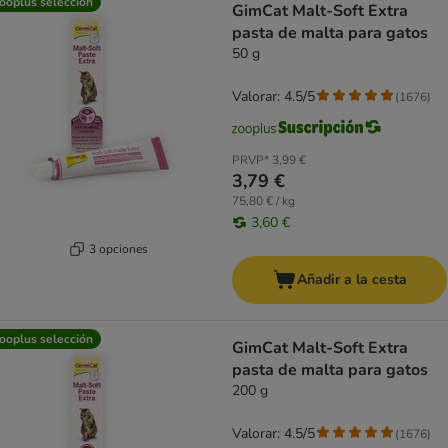
ooplus selección
GimCat Malt-Soft Extra
pasta de malta para gatos
50 g
Valorar: 4.5/5
(
1676
)
PRVP*
3,99 €
3,79 €
75,80 € / kg
3,60 €
3 opciones
Añadir a la cesta
ooplus selección
GimCat Malt-Soft Extra
pasta de malta para gatos
200 g
Valorar: 4.5/5
(
1676
)