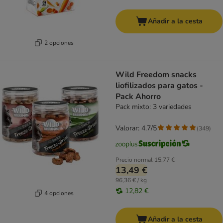
Añadir a la cesta
2 opciones
Wild Freedom snacks
liofilizados para gatos -
Pack Ahorro
Pack mixto: 3 variedades
Valorar: 4.7/5
(
349
)
Precio normal
15,77 €
13,49 €
96,36 € / kg
12,82 €
4 opciones
Añadir a la cesta