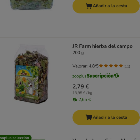
Añadir a la cesta
JR Farm hierba del campo
200 g
Valorar: 4.8/5
(
11
)
2,79 €
13,95 € / kg
2,65 €
Añadir a la cesta
ooplus selección