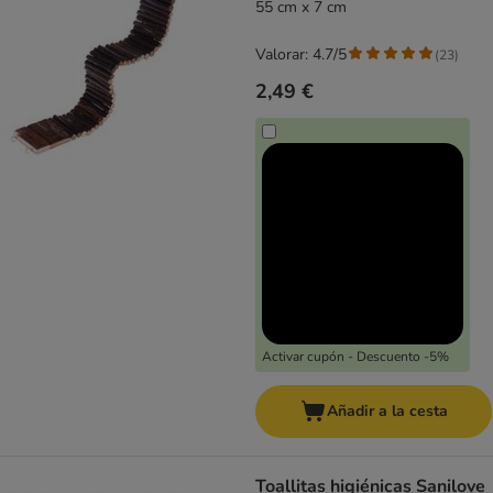
55 cm x 7 cm
Valorar: 4.7/5
(
23
)
2,49 €
Activar cupón - Descuento -5%
Añadir a la cesta
Toallitas higiénicas Sanilove