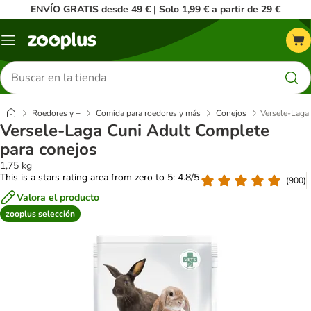
ENVÍO GRATIS desde 49 € | Solo 1,99 € a partir de 29 €
Menú
Buscar
productos
Roedores y +
Comida para roedores y más
Conejos
Versele-Laga
Versele-Laga Cuni Adult Complete
para conejos
1,75 kg
This is a stars rating area from zero to 5: 4.8/5
(
900
)
Valora el producto
zooplus selección