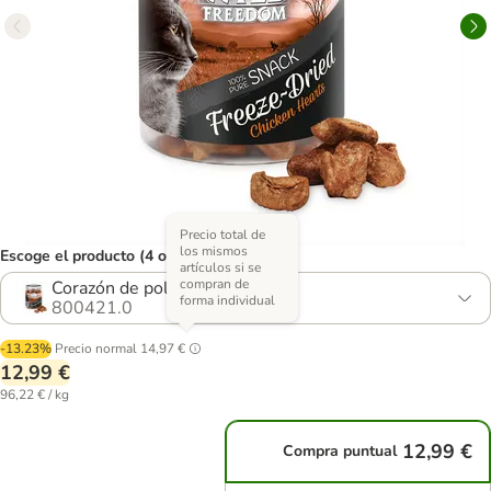
Precio total de
los mismos
Escoge el producto (4 opciones)
artículos si se
compran de
Corazón de pollo 3 x 45 g
forma individual
800421.0
-13.23%
Precio normal
14,97 €
12,99 €
96,22 € / kg
12,99 €
Compra puntual