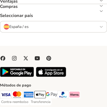
Ventajas
Compras
Seleccionar país
España / es
Métodos de pago
Visa Payment Method
Mastercard Payment Method
American Express Payment Method
Apple Pay Payment Method
Google Pay Payment Method
PayPal Payment Method
Klarna Payment Method
Contra-reembolso
Transferencia
Contra-reembolso Payment Method
Transferencia Payment Method