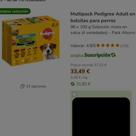
product items have been changed
ooplus selección
Multipack Pedigree Adult en
bolsitas para perros
96 x 100 g Selección mixta en
salsa (4 variedades) - Pack Ahorro
Valorar: 4.8/5
(
225
)
Precio normal
37,52 €
33,49 €
3,49 € / kg
31,82 €
12 opciones