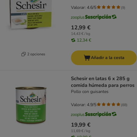
Valorar: 4.6/5
(
9
)
12,99 €
14,43 € / kg
12,34 €
2 opciones
Añadir a la cesta
Schesir en latas 6 x 285 g
comida húmeda para perros
Pollo con guisantes
Valorar: 4.9/5
(
88
)
19,99 €
11,69 € / kg