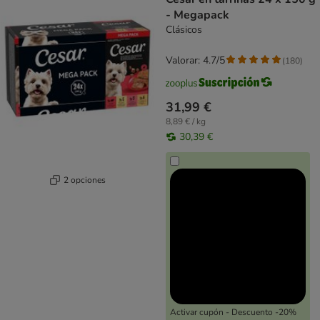
- Megapack
Clásicos
Valorar: 4.7/5
(
180
)
31,99 €
8,89 € / kg
30,39 €
2 opciones
Activar cupón - Descuento -20%