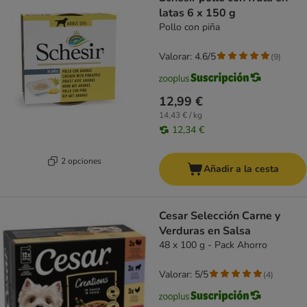
latas 6 x 150 g
Pollo con piña
Valorar: 4.6/5
(
9
)
12,99 €
14,43 € / kg
12,34 €
2 opciones
Añadir a la cesta
Cesar Selección Carne y
Verduras en Salsa
48 x 100 g - Pack Ahorro
Valorar: 5/5
(
4
)