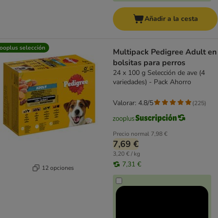
Añadir a la cesta
ooplus selección
Multipack Pedigree Adult en
bolsitas para perros
24 x 100 g Selección de ave (4
variedades) - Pack Ahorro
Valorar: 4.8/5
(
225
)
Precio normal
7,98 €
7,69 €
3,20 € / kg
7,31 €
12 opciones