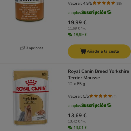
Valorar: 4.9/5
(
88
)
19,99 €
11,69 € / kg
18,99 €
3 opciones
Añadir a la cesta
Royal Canin Breed Yorkshire
Terrier Mousse
12 x 85 g
Valorar: 5/5
(
4
)
13,69 €
13,42 € / kg
13,01 €