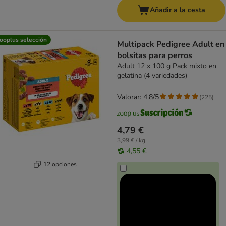
Añadir a la cesta
ooplus selección
Multipack Pedigree Adult en
bolsitas para perros
Adult 12 x 100 g Pack mixto en
gelatina (4 variedades)
Valorar: 4.8/5
(
225
)
4,79 €
3,99 € / kg
4,55 €
12 opciones