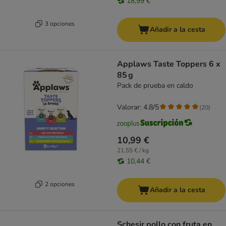
18,99 €
3 opciones
Añadir a la cesta
Applaws Taste Toppers 6 x
85 g
Pack de prueba en caldo
Valorar: 4.8/5
(
20
)
10,99 €
21,55 € / kg
10,44 €
2 opciones
Añadir a la cesta
Schesir pollo con fruta en