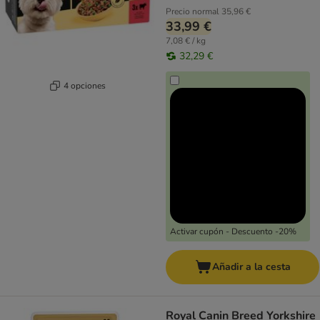
Precio normal
35,96 €
33,99 €
7,08 € / kg
32,29 €
4 opciones
Activar cupón - Descuento -20%
Añadir a la cesta
Royal Canin Breed Yorkshire