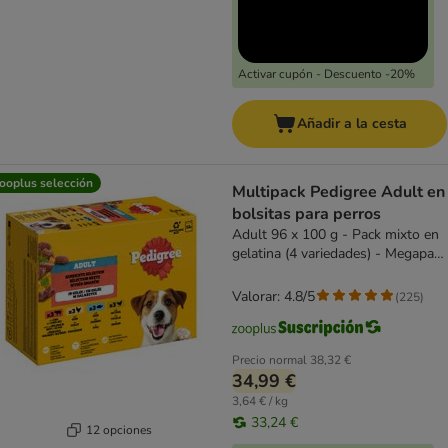
Activar cupón - Descuento -20%
Añadir a la cesta
ooplus selección
Multipack Pedigree Adult en
bolsitas para perros
Adult 96 x 100 g - Pack mixto en
gelatina (4 variedades) - Megapack
Ahorro
Valorar: 4.8/5
(
225
)
Precio normal
38,32 €
34,99 €
3,64 € / kg
33,24 €
12 opciones