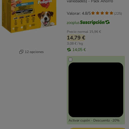
variedades) - Pack Ahorro
Valorar: 4.8/5
(
225
)
Precio normal
15,96 €
14,79 €
3,08 € / kg
14,05 €
12 opciones
Activar cupón - Descuento -20%