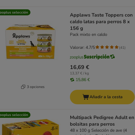
ooplus selección
Applaws Taste Toppers con
caldo latas para perros 8 x
156 g
Pack mixto en caldo
Valorar: 4.7/5
(
41
)
16,69 €
13,37 € / kg
15,86 €
3 opciones
Añadir a la cesta
ooplus selección
Multipack Pedigree Adult en
bolsitas para perros
48 x 100 g Selección de ave (4