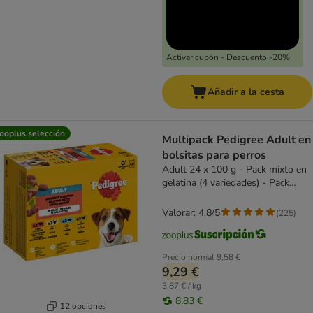
Activar cupón - Descuento -20%
Añadir a la cesta
ooplus selección
Multipack Pedigree Adult en
bolsitas para perros
Adult 24 x 100 g - Pack mixto en
gelatina (4 variedades) - Pack
Ahorro
Valorar: 4.8/5
(
225
)
Precio normal
9,58 €
9,29 €
3,87 € / kg
8,83 €
12 opciones