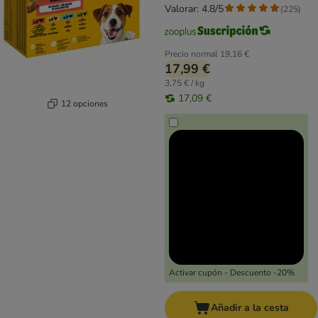
Valorar: 4.8/5
(
225
)
Precio normal
19,16 €
17,99 €
3,75 € / kg
17,09 €
12 opciones
Activar cupón - Descuento -20%
Añadir a la cesta