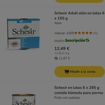
Schesir Adult atún en latas 6
x 150 g
Atún
Valorar: 4.9/5
(
16
)
12,49 €
13,88 € / kg
11,87 €
Añadir a la cesta
Schesir en latas 6 x 285 g
comida húmeda para perros
Pollo con patatas