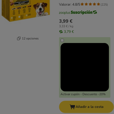
Valorar: 4.8/5
(
225
)
3,99 €
3,33 € / kg
3,79 €
12 opciones
Activar cupón - Descuento -20%
Añadir a la cesta