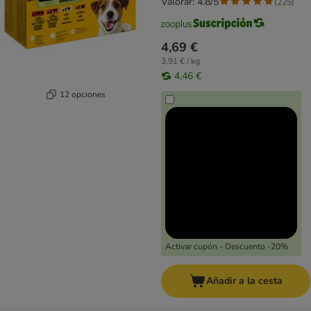
Valorar: 4.8/5
(
225
)
4,69 €
3,91 € / kg
4,46 €
12 opciones
Activar cupón - Descuento -20%
Añadir a la cesta