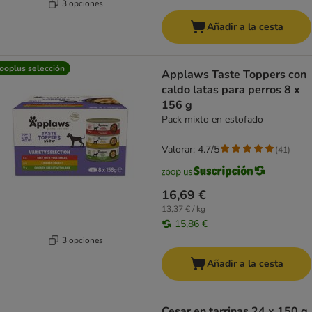
3 opciones
Añadir a la cesta
ooplus selección
Applaws Taste Toppers con
caldo latas para perros 8 x
156 g
Pack mixto en estofado
Valorar: 4.7/5
(
41
)
16,69 €
13,37 € / kg
15,86 €
3 opciones
Añadir a la cesta
Cesar en tarrinas 24 x 150 g