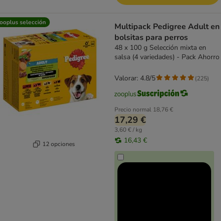
ooplus selección
Multipack Pedigree Adult en
bolsitas para perros
48 x 100 g Selección mixta en
salsa (4 variedades) - Pack Ahorro
Valorar: 4.8/5
(
225
)
Precio normal
18,76 €
17,29 €
3,60 € / kg
16,43 €
12 opciones