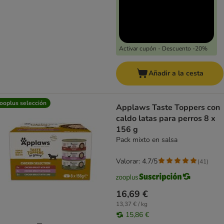
Activar cupón - Descuento -20%
Añadir a la cesta
ooplus selección
Applaws Taste Toppers con
caldo latas para perros 8 x
156 g
Pack mixto en salsa
Valorar: 4.7/5
(
41
)
16,69 €
13,37 € / kg
15,86 €