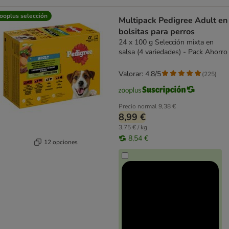
ooplus selección
Multipack Pedigree Adult en
bolsitas para perros
24 x 100 g Selección mixta en
salsa (4 variedades) - Pack Ahorro
Valorar: 4.8/5
(
225
)
Precio normal
9,38 €
8,99 €
3,75 € / kg
8,54 €
12 opciones