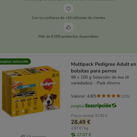
Con la confianza de +10 millones de clientes
Más de 8.000 productos disponibles
ooplus selección
Multipack Pedigree Adult en
bolsitas para perros
96 x 100 g Selección de ave (4
variedades) - Pack Ahorro
Valorar: 4.8/5
(
225
)
Precio normal
31,92 €
28,49 €
2,97 € / kg
27,07 €
12 opciones