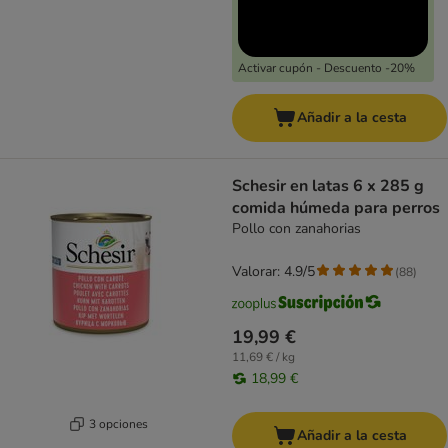
Activar cupón - Descuento -20%
Añadir a la cesta
Schesir en latas 6 x 285 g
comida húmeda para perros
Pollo con zanahorias
Valorar: 4.9/5
(
88
)
19,99 €
11,69 € / kg
18,99 €
3 opciones
Añadir a la cesta