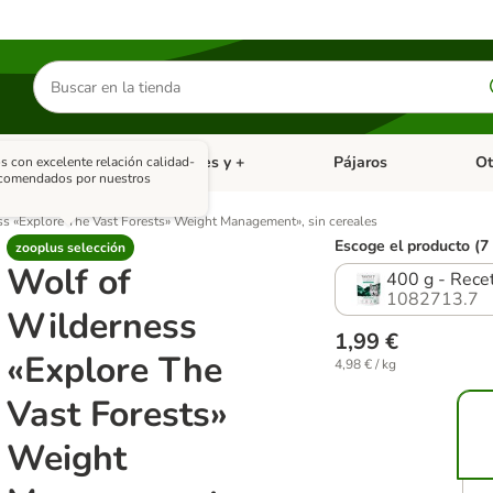
Buscar
productos
asitarios
Roedores y +
Pájaros
Ot
s con excelente relación calidad-
tegoria abierto: Dieta Vet.
Menú de categoria abierto: Antiparasitarios
Menú de categoria abierto
Menú 
ecomendados por nuestros
s «Explore The Vast Forests» Weight Management», sin cereales
Escoge el producto (7
zooplus selección
Wolf of
400 g - Rece
1082713.7
Wilderness
1,99 €
«Explore The
4,98 € / kg
Vast Forests»
Weight