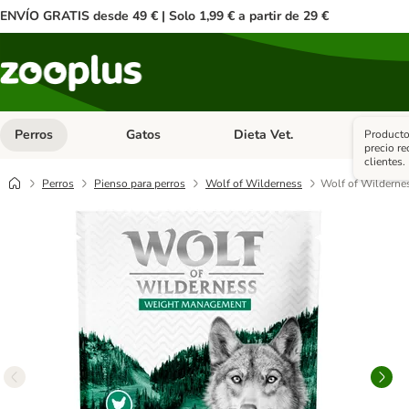
ENVÍO GRATIS desde 49 € | Solo 1,99 € a partir de 29 €
Perros
Gatos
Dieta Vet.
Antipar
Producto
Menú de categoria abierto: Perros
Menú de categoria abierto: Gatos
Menú de ca
precio r
clientes.
Perros
Pienso para perros
Wolf of Wilderness
Wolf of Wildernes