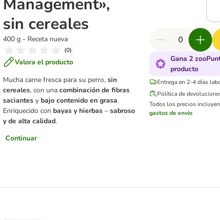
Management»,
sin cereales
400 g - Receta nueva
(
0
)
Gana 2 zooPunt
Valora el producto
producto
Mucha carne fresca para su perro,
sin
Entrega en 2-4 días lab
cereales
, con una
combinación de fibras
Política de devolucione
saciantes
y
bajo contenido en grasa
.
Todos los precios incluyen 
Enriquecido con
bayas y hierbas
–
sabroso
gastos de envío
y de alta calidad
.
Continuar