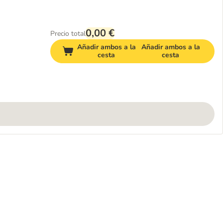
0,00 €
Precio total
Añadir ambos a la
Añadir ambos a la
cesta
cesta