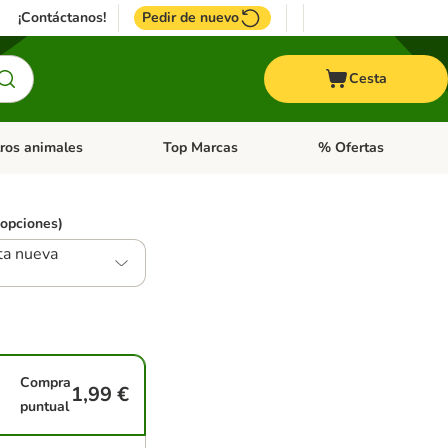
¡Contáctanos!
Pedir de nuevo
Cesta
ros animales
Top Marcas
% Ofertas
: Roedores y +
de categoria abierto: Pájaros
Menú de categoria abierto: Otros animales
Menú de categoria abie
 opciones)
ta nueva
Compra
1,99 €
puntual