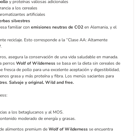
ollo
y proteínas valiosas adicionales
ancia a los cereales
romatizantes artificiales
erbas silvestres
esa familiar con
emisiones neutras de CO2
en Alemania, y el
nte reciclaje. Esto corresponde a la “Clase AA: Altamente
.
rros, asegura la conservación de una vida saludable en manada.
ra perros
Wolf of Wilderness
se basa en la dieta sin cereales de
 fresca de pollo para una excelente aceptación y digestibilidad,
nos grasa y más proteína y fibra. Los menús saciantes para
tres
.
Salvaje y original. Wild and free.
ess:
cias a los betaglucanos y al MOS.
ontenido moderado de energía y grasas.
a de alimentos premium de
Wolf of Wilderness
se encuentra