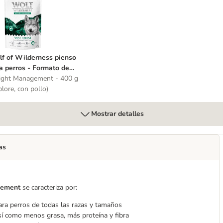
», sin cereales
ver» salmón - sin cereales
olf of Wilderness pienso para perros - Formato de prueba
f of Wilderness pienso
a perros - Formato de
eba
ght Management - 400 g
plore, con pollo)
Mostrar detalles
as
gement
se caracteriza por:
para perros de todas las razas y tamaños
así como menos grasa, más proteína y fibra