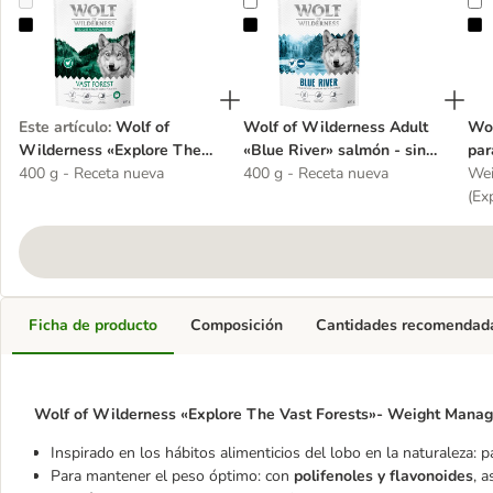
Wolf of Wilderness «Explore The Vast Forests» Weight Management
Wolf of Wilderness Adult «Blue Ri
W
Este artículo
:
Wolf of
Wolf of Wilderness Adult
Wol
Wilderness «Explore The
«Blue River» salmón - sin
par
Vast Forests» Weight
400 g - Receta nueva
cereales
400 g - Receta nueva
pru
Wei
Management», sin cereales
(Ex
Ficha de producto
Composición
Cantidades recomendad
Wolf of Wilderness «Explore The Vast Forests»- Weight Mana
Inspirado en los hábitos alimenticios del lobo en la naturaleza: 
Para mantener el peso óptimo: con
polifenoles y flavonoides
, 