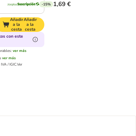
1,69 €
-15%
Añadir
Añadir
a la
a la
cesta
cesta
os con este
orables:
ver más
s
ver más
IVA / IGIC.
Ver