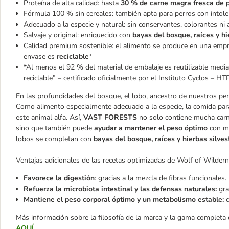
Proteína de alta calidad: hasta
30 % de carne magra fresca de p
Fórmula 100 % sin cereales: también apta para perros con intoler
Adecuado a la especie y natural: sin conservantes, colorantes ni a
Salvaje y original: enriquecido con
bayas del bosque, raíces y hi
Calidad premium sostenible: el alimento se produce en una empr
envase es
reciclable
*
*Al menos el 92 % del material de embalaje es reutilizable media
reciclable” – certificado oficialmente por el Instituto Cyclos – HTP
En las profundidades del bosque, el lobo, ancestro de nuestros pe
Como alimento especialmente adecuado a la especie, la comida pa
este animal alfa. Así,
VAST FORESTS
no solo contiene mucha carne
sino que también puede
ayudar a mantener el peso óptimo
con me
lobos se completan con
bayas del bosque, raíces y hierbas silves
Ventajas adicionales de las recetas optimizadas de Wolf of Wildern
Favorece la digestión
: gracias a la mezcla de fibras funcionales.
Refuerza la microbiota intestinal y las defensas naturales:
gra
Mantiene el peso corporal óptimo y un metabolismo estable:
c
Más información sobre la filosofía de la marca y la gama complet
AQUÍ