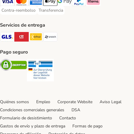
Visa Payment Method
Mastercard Payment Method
American Express Payment Method
Apple Pay Payment Method
Google Pay Payment Method
PayPal Payment Method
Klarna Payment Method
Contra-reembolso
Transferencia
Contra-reembolso Payment Method
Transferencia Payment Method
Servicios de entrega
GLS Shipping Method
CTTExpress Shipping Method
InPost Shipping Method
paack Shipping Method
Pago seguro
Security
Security
Quiénes somos
Empleo
Corporate Website
Aviso Legal
Condiciones comerciales generales
DSA
Formulario de desistimiento
Contacto
Gastos de envío y plazo de entrega
Formas de pago