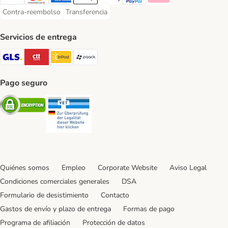
Visa Payment Method
Mastercard Payment Method
American Express Payment Method
Apple Pay Payment Method
Google Pay Payment Method
PayPal Payment Method
Klarna Payment Method
Contra-reembolso
Transferencia
Contra-reembolso Payment Method
Transferencia Payment Method
Servicios de entrega
GLS Shipping Method
CTTExpress Shipping Method
InPost Shipping Method
paack Shipping Method
Pago seguro
Security
Security
Quiénes somos
Empleo
Corporate Website
Aviso Legal
Condiciones comerciales generales
DSA
Formulario de desistimiento
Contacto
Gastos de envío y plazo de entrega
Formas de pago
Programa de afiliación
Protección de datos