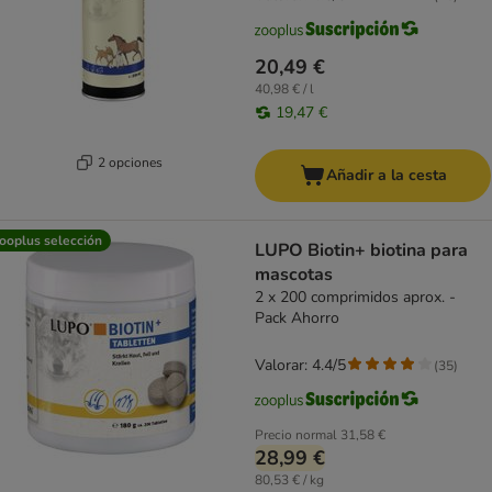
20,49 €
40,98 € / l
19,47 €
2 opciones
Añadir a la cesta
ooplus selección
LUPO Biotin+ biotina para
mascotas
2 x 200 comprimidos aprox. -
Pack Ahorro
Valorar: 4.4/5
(
35
)
Precio normal
31,58 €
28,99 €
80,53 € / kg