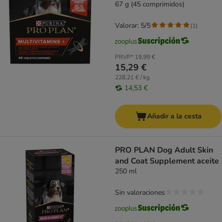
67 g (45 comprimidos)
Valorar: 5/5
(
1
)
PRVP*
19,99 €
15,29 €
228,21 € / kg
14,53 €
Añadir a la cesta
PRO PLAN Dog Adult Skin
and Coat Supplement aceite
250 ml
Sin valoraciones