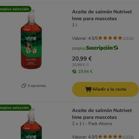
ooplus selección
Aceite de salmón Nutrivet
Inne para mascotas
1 l
Valorar: 4.5/5
(
1222
)
20,99 €
20,99 € / l
19,94 €
3 opciones
Añadir a la cesta
ooplus selección
Aceite de salmón Nutrivet
Inne para mascotas
2 x 1 l - Pack Ahorro
Valorar: 4.5/5
(
1222
)