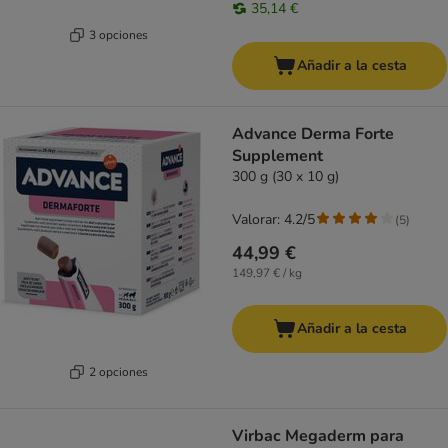
35,14 €
3 opciones
Añadir a la cesta
Advance Derma Forte
Supplement
300 g (30 x 10 g)
Valorar: 4.2/5
(
5
)
44,99 €
149,97 € / kg
Añadir a la cesta
2 opciones
Virbac Megaderm para