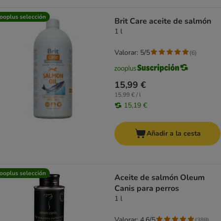
ooplus selección
Brit Care aceite de salmón
1 l
Valorar: 5/5
(
6
)
15,99 €
15,99 € / l
15,19 €
Añadir a la cesta
ooplus selección
Aceite de salmón Oleum
Canis para perros
1 l
Valorar: 4.6/5
(
388
)