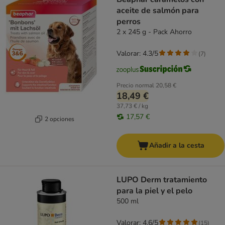
aceite de salmón para
perros
2 x 245 g - Pack Ahorro
Valorar: 4.3/5
(
7
)
Precio normal
20,58 €
18,49 €
37,73 € / kg
17,57 €
2 opciones
Añadir a la cesta
LUPO Derm tratamiento
para la piel y el pelo
500 ml
Valorar: 4.6/5
(
15
)