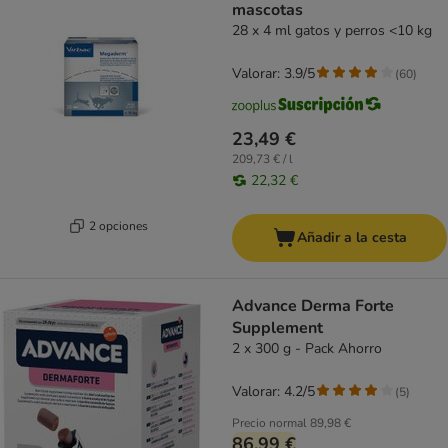
mascotas
28 x 4 ml gatos y perros <10 kg
Valorar: 3.9/5
(
60
)
23,49 €
209,73 € / l
22,32 €
2 opciones
Añadir a la cesta
Advance Derma Forte
Supplement
2 x 300 g - Pack Ahorro
Valorar: 4.2/5
(
5
)
Precio normal
89,98 €
86,99 €