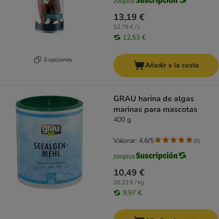
13,19 €
52,76 € / l
12,53 €
3 opciones
Añadir a la cesta
GRAU harina de algas
marinas para mascotas
400 g
Valorar: 4.6/5
(
8
)
10,49 €
26,22 € / kg
9,97 €