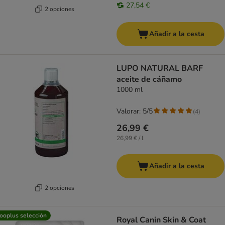
27,54 €
2 opciones
Añadir a la cesta
LUPO NATURAL BARF
aceite de cáñamo
1000 ml
Valorar: 5/5
(
4
)
26,99 €
26,99 € / l
Añadir a la cesta
2 opciones
ooplus selección
Royal Canin Skin & Coat