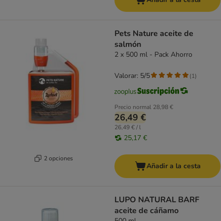
Pets Nature aceite de
salmón
2 x 500 ml - Pack Ahorro
Valorar: 5/5
(
1
)
Precio normal
28,98 €
26,49 €
26,49 € / l
25,17 €
2 opciones
Añadir a la cesta
LUPO NATURAL BARF
aceite de cáñamo
500 ml