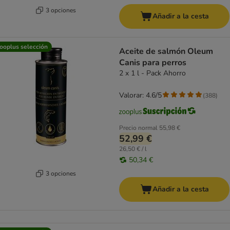
3 opciones
Añadir a la cesta
ooplus selección
Aceite de salmón Oleum
Canis para perros
2 x 1 l - Pack Ahorro
Valorar: 4.6/5
(
388
)
Precio normal
55,98 €
52,99 €
26,50 € / l
50,34 €
3 opciones
Añadir a la cesta