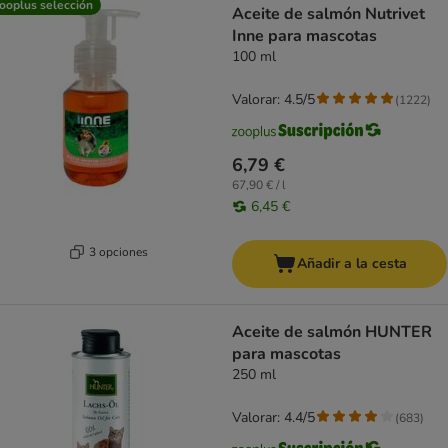
ooplus selección
Aceite de salmón Nutrivet
Inne para mascotas
100 ml
Valorar: 4.5/5
(
1222
)
6,79 €
67,90 € / l
6,45 €
3 opciones
Añadir a la cesta
Aceite de salmón HUNTER
para mascotas
250 ml
Valorar: 4.4/5
(
683
)