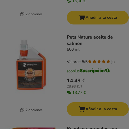
15,00 €
2 opciones
Añadir a la cesta
Pets Nature aceite de
salmón
500 ml
Valorar: 5/5
(
1
)
14,49 €
28,98 € / l
13,77 €
Añadir a la cesta
2 opciones
Beaphar caramelos con