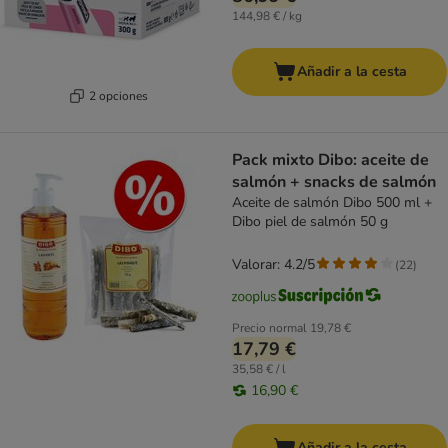
144,98 € / kg
Añadir a la cesta
2 opciones
Pack mixto Dibo: aceite de
salmón + snacks de salmón
Aceite de salmón Dibo 500 ml +
Dibo piel de salmón 50 g
Valorar: 4.2/5
(
22
)
Precio normal
19,78 €
17,79 €
35,58 € / l
16,90 €
Añadir a la cesta