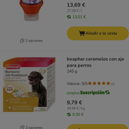
13,69 €
27,38 € / l
13,01 €
Añadir a la cesta
2 opciones
beaphar caramelos con ajo
para perros
245 g
Valorar: 5/5
(
1
)
9,79 €
39,96 € / kg
9,30 €
2 opciones