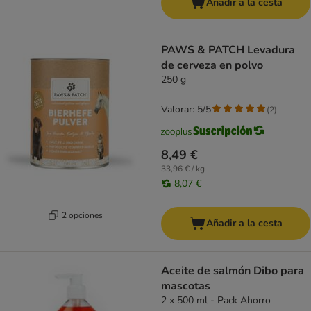
Añadir a la cesta
PAWS & PATCH Levadura
de cerveza en polvo
250 g
Valorar: 5/5
(
2
)
8,49 €
33,96 € / kg
8,07 €
2 opciones
Añadir a la cesta
Aceite de salmón Dibo para
mascotas
2 x 500 ml - Pack Ahorro