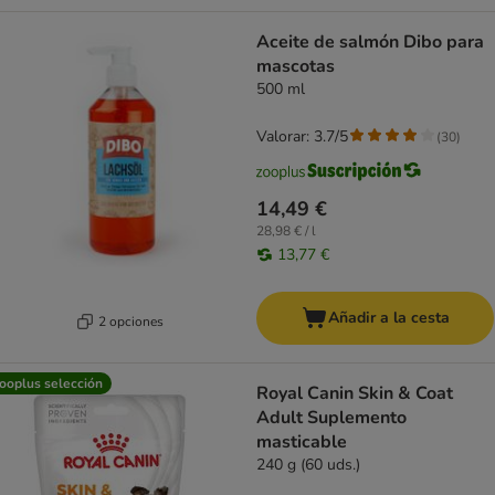
Aceite de salmón Dibo para
mascotas
500 ml
Valorar: 3.7/5
(
30
)
14,49 €
28,98 € / l
13,77 €
Añadir a la cesta
2 opciones
ooplus selección
Royal Canin Skin & Coat
Adult Suplemento
masticable
240 g (60 uds.)