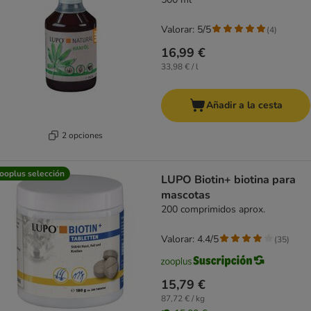
Valorar: 5/5
(
4
)
16,99 €
33,98 € / l
Añadir a la cesta
2 opciones
ooplus selección
LUPO Biotin+ biotina para
mascotas
200 comprimidos aprox.
Valorar: 4.4/5
(
35
)
15,79 €
87,72 € / kg