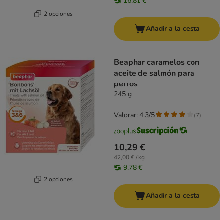
16,81 €
2 opciones
Añadir a la cesta
Beaphar caramelos con
aceite de salmón para
perros
245 g
Valorar: 4.3/5
(
7
)
10,29 €
42,00 € / kg
9,78 €
2 opciones
Añadir a la cesta