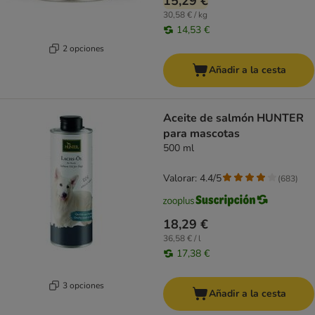
15,29 €
30,58 € / kg
14,53 €
2 opciones
Añadir a la cesta
Aceite de salmón HUNTER
para mascotas
500 ml
Valorar: 4.4/5
(
683
)
18,29 €
36,58 € / l
17,38 €
3 opciones
Añadir a la cesta