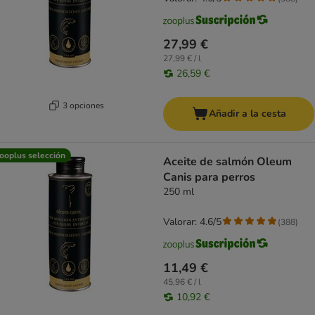
27,99 €
27,99 € / l
26,59 €
3 opciones
Añadir a la cesta
ooplus selección
Aceite de salmón Oleum
Canis para perros
250 ml
Valorar: 4.6/5
(
388
)
11,49 €
45,96 € / l
10,92 €