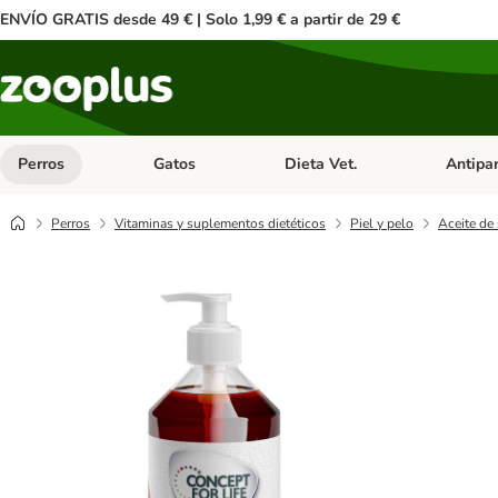
ENVÍO GRATIS desde 49 € | Solo 1,99 € a partir de 29 €
Perros
Gatos
Dieta Vet.
Antipar
Menú de categoria abierto: Perros
Menú de categoria abierto: Gatos
Menú de ca
Perros
Vitaminas y suplementos dietéticos
Piel y pelo
Aceite de