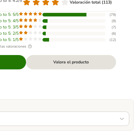
o to 5: 4.2/5
Valoración total (113)
o to 5: 5/5
(
79
)
o to 5: 4/5
(
9
)
o to 5: 3/5
(
7
)
o to 5: 2/5
(
6
)
o to 5: 1/5
(
12
)
las valoraciones
Valora el producto