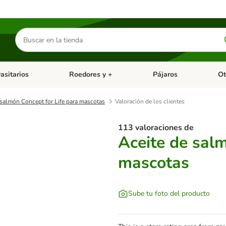
Buscar
productos
asitarios
Roedores y +
Pájaros
Ot
tegoria abierto: Dieta Vet.
Menú de categoria abierto: Antiparasitarios
Menú de categoria abierto
Menú 
 salmón Concept for Life para mascotas
Valoración de los clientes
113 valoraciones de
Aceite de salm
mascotas
Sube tu foto del producto