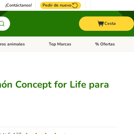
¡Contáctanos!
Pedir de nuevo
Cesta
ros animales
Top Marcas
% Ofertas
: Roedores y +
de categoria abierto: Pájaros
Menú de categoria abierto: Otros animales
Menú de categoria abie
ón Concept for Life para