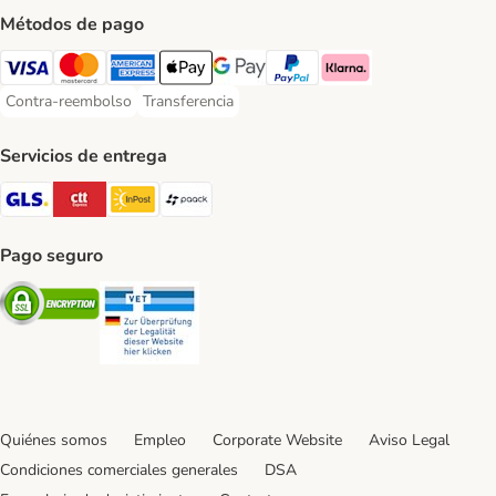
Métodos de pago
Visa Payment Method
Mastercard Payment Method
American Express Payment Method
Apple Pay Payment Method
Google Pay Payment Method
PayPal Payment Method
Klarna Payment Method
Contra-reembolso
Transferencia
Contra-reembolso Payment Method
Transferencia Payment Method
Servicios de entrega
GLS Shipping Method
CTTExpress Shipping Method
InPost Shipping Method
paack Shipping Method
Pago seguro
Security
Security
Quiénes somos
Empleo
Corporate Website
Aviso Legal
Condiciones comerciales generales
DSA