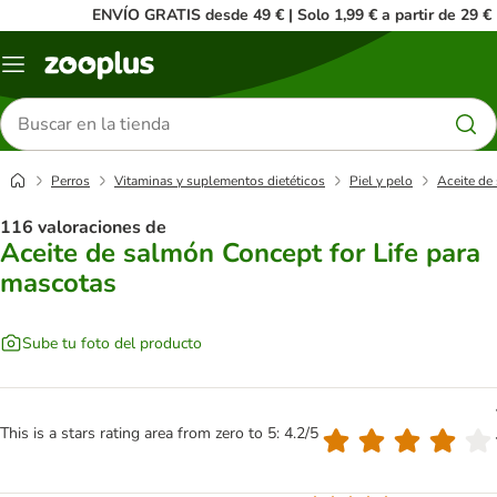
ENVÍO GRATIS desde 49 € | Solo 1,99 € a partir de 29 €
Menú
Buscar
productos
Perros
Vitaminas y suplementos dietéticos
Piel y pelo
Aceite de
116 valoraciones de
Aceite de salmón Concept for Life para
mascotas
Sube tu foto del producto
This is a stars rating area from zero to 5: 4.2/5