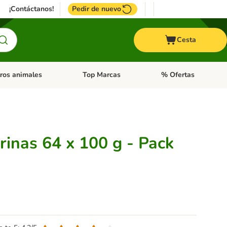
¡Contáctanos!
Pedir de nuevo
Cesta
ros animales
Top Marcas
% Ofertas
: Roedores y +
de categoria abierto: Pájaros
Menú de categoria abierto: Otros animales
Menú de categoria abie
rinas 64 x 100 g - Pack