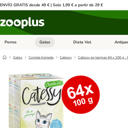
ENVÍO GRATIS desde 49 € | Solo 1,99 € a partir de 29 €
Perros
Gatos
Dieta Vet.
Antipar
Menú de categoria abierto: Perros
Menú de categoria abierto: Gatos
Menú de ca
Gatos
Comida húmeda
Catessy
Catessy en tarrinas 64 x 100 g -