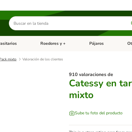
Buscar
productos
asitarios
Roedores y +
Pájaros
Ot
tegoria abierto: Dieta Vet.
Menú de categoria abierto: Antiparasitarios
Menú de categoria abierto
Menú 
 Pack mixto
Valoración de los clientes
910 valoraciones de
Catessy en tar
mixto
Sube tu foto del producto