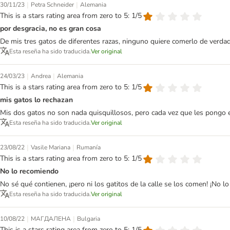
|
|
30/11/23
Petra Schneider
Alemania
This is a stars rating area from zero to 5: 1/5
por desgracia, no es gran cosa
De mis tres gatos de diferentes razas, ninguno quiere comerlo de verda
Esta reseña ha sido traducida.
Ver original
|
|
24/03/23
Andrea
Alemania
This is a stars rating area from zero to 5: 1/5
mis gatos lo rechazan
Mis dos gatos no son nada quisquillosos, pero cada vez que les pongo 
Esta reseña ha sido traducida.
Ver original
|
|
23/08/22
Vasile Mariana
Rumanía
This is a stars rating area from zero to 5: 1/5
No lo recomiendo
No sé qué contienen, ¡pero ni los gatitos de la calle se los comen! ¡No l
Esta reseña ha sido traducida.
Ver original
|
|
10/08/22
МАГДАЛЕНА
Bulgaria
This is a stars rating area from zero to 5: 1/5