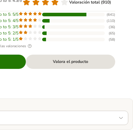
o to 5: 4.3/5
Valoración total (910)
o to 5: 5/5
(
641
)
o to 5: 4/5
(
110
)
o to 5: 3/5
(
36
)
o to 5: 2/5
(
65
)
o to 5: 1/5
(
58
)
las valoraciones
Valora el producto