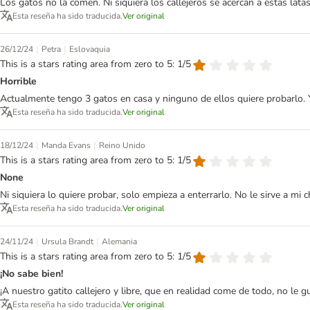
Los gatos no la comen. Ni siquiera los callejeros se acercan a estas latas
Esta reseña ha sido traducida.
Ver original
|
|
26/12/24
Petra
Eslovaquia
This is a stars rating area from zero to 5: 1/5
Horrible
Actualmente tengo 3 gatos en casa y ninguno de ellos quiere probarlo. Y
Esta reseña ha sido traducida.
Ver original
|
|
18/12/24
Manda Evans
Reino Unido
This is a stars rating area from zero to 5: 1/5
None
Ni siquiera lo quiere probar, solo empieza a enterrarlo. No le sirve a mi c
Esta reseña ha sido traducida.
Ver original
|
|
24/11/24
Ursula Brandt
Alemania
This is a stars rating area from zero to 5: 1/5
¡No sabe bien!
¡A nuestro gatito callejero y libre, que en realidad come de todo, no le 
Esta reseña ha sido traducida.
Ver original