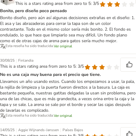
This is a stars rating area from zero to 5: 3/5
Bonito, pero diseño poco pensado
Bonito diseño, pero aún así algunas decisiones extrañas en el diseño: 1.
El asa y las abrazaderas para cerrar la tapa son de un color
contrastante. Todo en el mismo color sería más bonito. 2. El fondo es
ondulado, lo que hace que limpiarlo sea muy difícil. Un fondo plano
como el de otras cajas de arena para gatos sería mucho mejor.
Esta reseña ha sido traducida.
Ver original
|
30/08/25
Finlandia
This is a stars rating area from zero to 5: 3/5
No es una caja muy buena para el precio que tiene.
Llevamos un año usando estos. Cuando los empezamos a usar, la pala,
la rejilla de limpieza y la puerta fueron directos a la basura. La caja es
bastante pequeña, nuestras gatitas delgadas la usan sin problema, pero
una de las chicas, que es más grandecita, a veces orina entre la caja y la
tapa y se sale. La arena se sale por el borde y secar las cajas después
de lavarlas es complicado.
Esta reseña ha sido traducida.
Ver original
|
|
14/05/25
Aggie Wijnands-Janssen
Países Bajos
This is a stars rating area from zero to 5: 3/5