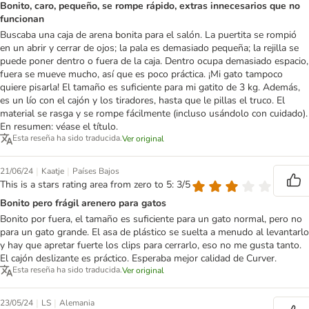
Bonito, caro, pequeño, se rompe rápido, extras innecesarios que no
funcionan
Buscaba una caja de arena bonita para el salón. La puertita se rompió
en un abrir y cerrar de ojos; la pala es demasiado pequeña; la rejilla se
puede poner dentro o fuera de la caja. Dentro ocupa demasiado espacio,
fuera se mueve mucho, así que es poco práctica. ¡Mi gato tampoco
quiere pisarla! El tamaño es suficiente para mi gatito de 3 kg. Además,
es un lío con el cajón y los tiradores, hasta que le pillas el truco. El
material se rasga y se rompe fácilmente (incluso usándolo con cuidado).
En resumen: véase el título.
Esta reseña ha sido traducida.
Ver original
|
|
21/06/24
Kaatje
Países Bajos
This is a stars rating area from zero to 5: 3/5
Bonito pero frágil arenero para gatos
Bonito por fuera, el tamaño es suficiente para un gato normal, pero no
para un gato grande. El asa de plástico se suelta a menudo al levantarlo
y hay que apretar fuerte los clips para cerrarlo, eso no me gusta tanto.
El cajón deslizante es práctico. Esperaba mejor calidad de Curver.
Esta reseña ha sido traducida.
Ver original
|
|
23/05/24
LS
Alemania