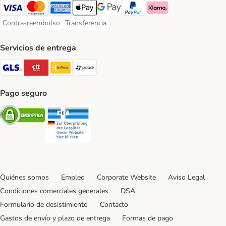
Visa Payment Method
Mastercard Payment Method
American Express Payment Method
Apple Pay Payment Method
Google Pay Payment Method
PayPal Payment Method
Klarna Payment Method
Contra-reembolso
Transferencia
Contra-reembolso Payment Method
Transferencia Payment Method
Servicios de entrega
GLS Shipping Method
CTTExpress Shipping Method
InPost Shipping Method
paack Shipping Method
Pago seguro
Security
Security
Quiénes somos
Empleo
Corporate Website
Aviso Legal
Condiciones comerciales generales
DSA
Formulario de desistimiento
Contacto
Gastos de envío y plazo de entrega
Formas de pago