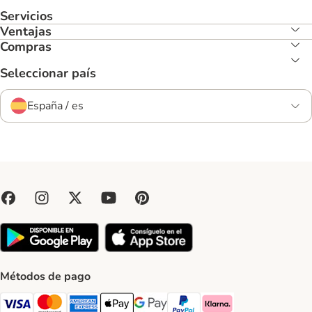
Servicios
Ventajas
Compras
Seleccionar país
España / es
Métodos de pago
Visa Payment Method
Mastercard Payment Method
American Express Payment Method
Apple Pay Payment Method
Google Pay Payment Method
PayPal Payment Method
Klarna Payment Method