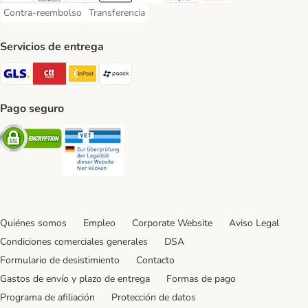
Contra-reembolso
Transferencia
Contra-reembolso Payment Method
Transferencia Payment Method
Servicios de entrega
GLS Shipping Method
CTTExpress Shipping Method
InPost Shipping Method
paack Shipping Method
Pago seguro
Security
Security
Quiénes somos
Empleo
Corporate Website
Aviso Legal
Condiciones comerciales generales
DSA
Formulario de desistimiento
Contacto
Gastos de envío y plazo de entrega
Formas de pago
Programa de afiliación
Protección de datos