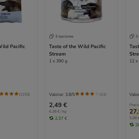
3 opciones
3
Wild Pacific
Taste of the Wild Pacific
Tast
Stream
Str
1 x 390 g
12 x
Valorar: 3.8/5
Valor
(
1153
)
(
11
)
2,49 €
Preci
27,
6,38 € / kg
2,37 €
5,98 €
2