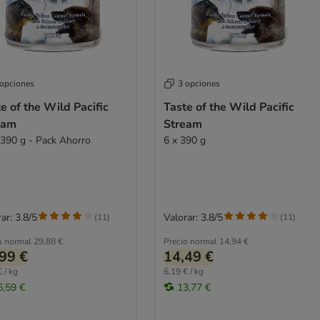
 opciones
3 opciones
e of the Wild Pacific
Taste of the Wild Pacific
eam
Stream
 390 g - Pack Ahorro
6 x 390 g
ar: 3.8/5
Valorar: 3.8/5
(
11
)
(
11
)
o normal
29,88 €
Precio normal
14,94 €
99 €
14,49 €
 / kg
6,19 € / kg
6,59 €
13,77 €