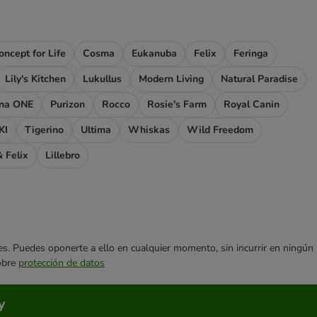
oncept for Life
Cosma
Eukanuba
Felix
Feringa
Lily's Kitchen
Lukullus
Modern Living
Natural Paradise
ina ONE
Purizon
Rocco
Rosie's Farm
Royal Canin
KI
Tigerino
Ultima
Whiskas
Wild Freedom
 Felix
Lillebro
ares. Puedes oponerte a ello en cualquier momento, sin incurrir en ningún
sobre
protección de datos
y