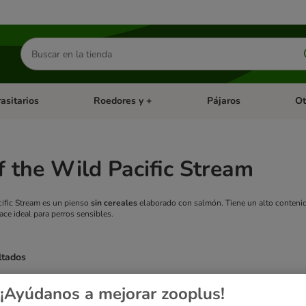
Buscar
productos
asitarios
Roedores y +
Pájaros
Ot
tegoria abierto: Dieta Vet.
Menú de categoria abierto: Antiparasitarios
Menú de categoria abierto
Menú 
f the Wild Pacific Stream
cific Stream es un pienso
sin cereales
elaborado con salmón. Tiene un alto contenid
hace ideal para perros sensibles.
ltados
¡Ayúdanos a mejorar zooplus!
ve been changed