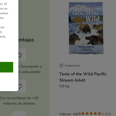
). El
ras en
ookies
tra
ias
el
este
Tus ventajas
4 opciones
tiva zooplus Suscripción y
horra 5 % en cada pedido
Taste of the Wild Pacific
Stream Adult
5,6 kg
Con la confianza de +10
millones de clientes
Valorar: 4.6/5
(
1153
)