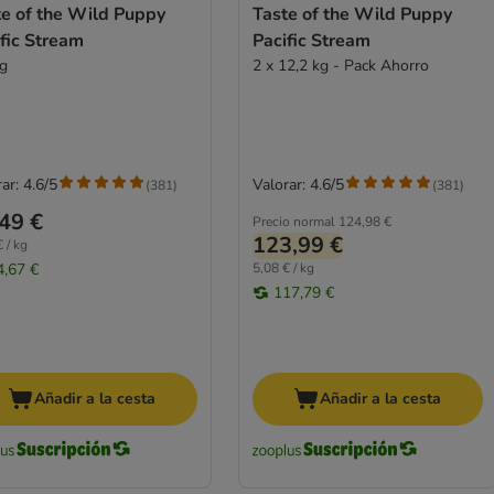
te of the Wild Puppy
Taste of the Wild Puppy
fic Stream
Pacific Stream
kg
2 x 12,2 kg - Pack Ahorro
ar: 4.6/5
Valorar: 4.6/5
(
381
)
(
381
)
49 €
Precio normal
124,98 €
123,99 €
 / kg
4,67 €
5,08 € / kg
117,79 €
Añadir a la cesta
Añadir a la cesta