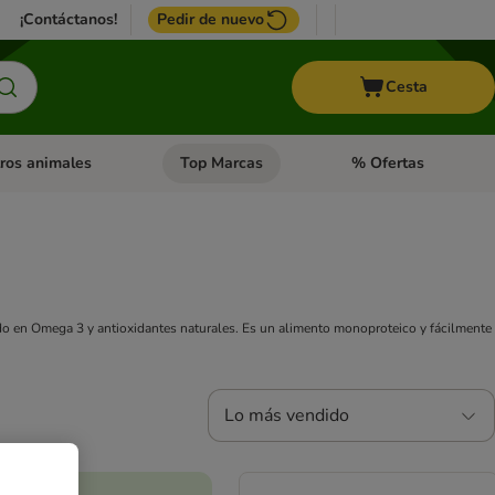
¡Contáctanos!
Pedir de nuevo
Cesta
ros animales
Top Marcas
% Ofertas
: Roedores y +
de categoria abierto: Pájaros
Menú de categoria abierto: Otros animales
Menú de categoria abie
o en Omega 3 y antioxidantes naturales. Es un alimento monoproteico y fácilmente
Lo más vendido