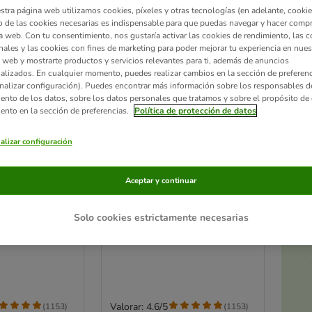
stra página web utilizamos cookies, píxeles y otras tecnologías (en adelante, cookies
 de las cookies necesarias es indispensable para que puedas navegar y hacer comp
a web. Con tu consentimiento, nos gustaría activar las cookies de rendimiento, las c
nales y las cookies con fines de marketing para poder mejorar tu experiencia en nues
 web y mostrarte productos y servicios relevantes para ti, además de anuncios
alizados. En cualquier momento, puedes realizar cambios en la sección de preferenc
nalizar configuración). Puedes encontrar más información sobre los responsables d
iento de los datos, sobre los datos personales que tratamos y sobre el propósito de 
iento en la sección de preferencias.
Política de protección de datos
alizar configuración
4 opciones
Ac
Aceptar y continuar
a
Wild Pacific
Taste of the Wild Pacific
Stream Adult
Solo cookies estrictamente necesarias
2 x 12,2 kg - Pack Ahorro
Valorar: 4.6/5
(
1153
)
(
1153
)