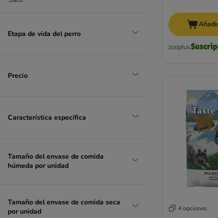
grande 26 - 45 kg
Añadir
(
3
)
Etapa de vida del perro
Precio
muy grande > 45 kg
Característica específica
Tamaño del envase de comida
húmeda por unidad
Tamaño del envase de comida seca
4 opciones
por unidad