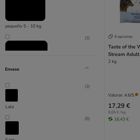
pequeño 5 - 10 kg
4 opciones
(
3
)
Taste of the 
Stream Adult
2 kg
Envase
(
3
)
mediano 11 - 25 kg
Valorar: 4.6/5
(
3
)
17,29 €
Lata
8,65 € / kg
(
8
)
16,43 €
Saco