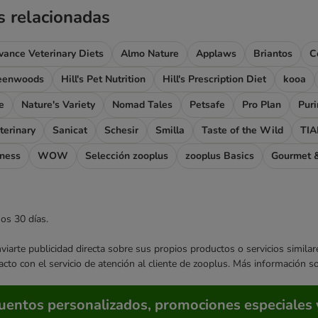
s relacionadas
vance Veterinary Diets
Almo Nature
Applaws
Briantos
C
eenwoods
Hill's Pet Nutrition
Hill's Prescription Diet
kooa
e
Nature's Variety
Nomad Tales
Petsafe
Pro Plan
Pur
terinary
Sanicat
Schesir
Smilla
Taste of the Wild
TIA
rness
WOW
Selección zooplus
zooplus Basics
Gourmet &
mos 30 días.
enviarte publicidad directa sobre sus propios productos o servicios simil
acto con el servicio de atención al cliente de zooplus. Más información 
cuentos personalizados, promociones especiales 