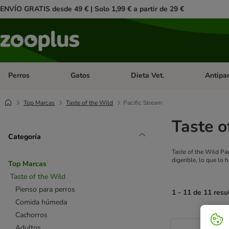
ENVÍO GRATIS desde 49 € | Solo 1,99 € a partir de 29 €
Perros
Gatos
Dieta Vet.
Antipar
Menú de categoria abierto: Perros
Menú de categoria abierto: Gatos
Menú de ca
Top Marcas
Taste of the Wild
Pacific Stream
Taste o
Categoría
Taste of the Wild Pa
digerible, lo que lo 
Top Marcas
Taste of the Wild
Pienso para perros
1 - 11 de 11 resu
Comida húmeda
Cachorros
product items ha
Adultos