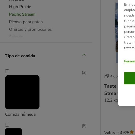
En nue
High Prairie
empleo
Pacific Stream
nuestr
funcio
Pienso para gatos
página
Ofertas y promociones
person
Salmón
(Perso
tratam
Carne
tratam
Cordero
Tipo de comida
Pato
Person
(
3
)
4 opciones
Taste of the 
Stream Adult
12,2 kg
Comida húmeda
(
8
)
Valorar: 4.6/5