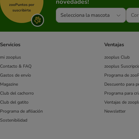
novedades!
zooPuntos por
suscribirte
Selecciona la mascota
Servicios
Ventajas
mi zooplus
zooplus Club
Contacto & FAQ
zooplus Suscripci
Gastos de envío
Programa de zoo
Magazine
Descuento para p
Club del cachorro
Programa para cr
Club del gatito
Ventajas de zoopl
Programa de afiliación
Newsletter
Sostenibilidad