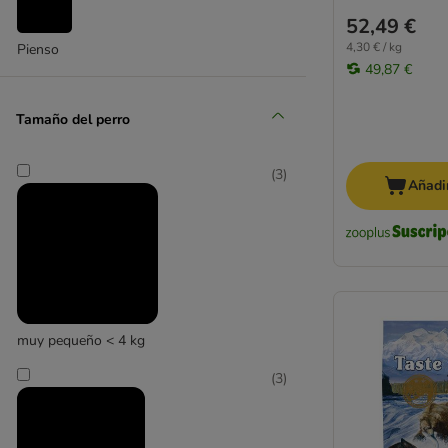
52,49 €
4,30 € / kg
Pienso
49,87 €
Tamaño del perro
(
3
)
Añadir
muy pequeño < 4 kg
(
3
)