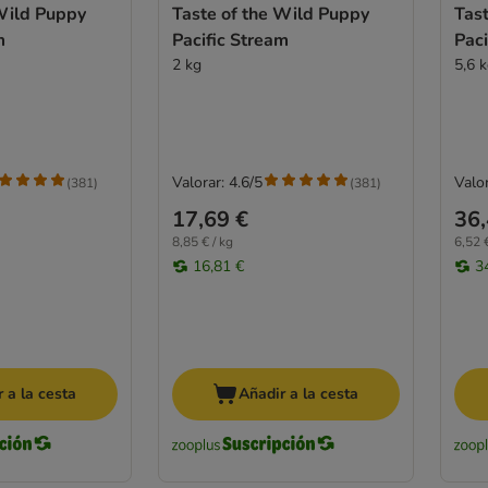
 Wild Puppy
Taste of the Wild Puppy
Tas
m
Pacific Stream
Paci
2 kg
5,6 
Valorar: 4.6/5
Valor
(
381
)
(
381
)
17,69 €
36,
8,85 € / kg
6,52 €
16,81 €
3
 a la cesta
Añadir a la cesta