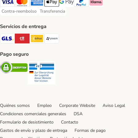
Visa Payment Method
Mastercard Payment Method
American Express Payment Method
Apple Pay Payment Method
Google Pay Payment Method
PayPal Payment Method
Klarna Payment Method
Contra-reembolso
Transferencia
Contra-reembolso Payment Method
Transferencia Payment Method
Servicios de entrega
GLS Shipping Method
CTTExpress Shipping Method
InPost Shipping Method
paack Shipping Method
Pago seguro
Security
Security
Quiénes somos
Empleo
Corporate Website
Aviso Legal
Condiciones comerciales generales
DSA
Formulario de desistimiento
Contacto
Gastos de envío y plazo de entrega
Formas de pago