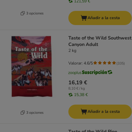
121,59 €
3 opciones
Añadir a la cesta
Taste of the Wild Southwest
Canyon Adult
2 kg
Valorar: 4.6/5
(
335
)
16,19 €
8,10 € / kg
15,38 €
Añadir a la cesta
3 opciones
Taste of the Wild Pine