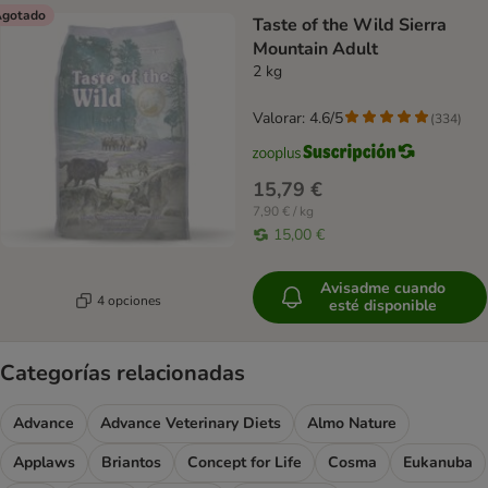
gotado
Taste of the Wild Sierra
Mountain Adult
2 kg
Valorar: 4.6/5
(
334
)
15,79 €
7,90 € / kg
15,00 €
Avisadme cuando
4 opciones
esté disponible
Categorías relacionadas
Advance
Advance Veterinary Diets
Almo Nature
Applaws
Briantos
Concept for Life
Cosma
Eukanuba