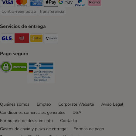
Visa Payment Method
Mastercard Payment Method
American Express Payment Method
Apple Pay Payment Method
Google Pay Payment Method
PayPal Payment Method
Klarna Payment Method
Contra-reembolso
Transferencia
Contra-reembolso Payment Method
Transferencia Payment Method
Servicios de entrega
GLS Shipping Method
CTTExpress Shipping Method
InPost Shipping Method
paack Shipping Method
Pago seguro
Security
Security
Quiénes somos
Empleo
Corporate Website
Aviso Legal
Condiciones comerciales generales
DSA
Formulario de desistimiento
Contacto
Gastos de envío y plazo de entrega
Formas de pago