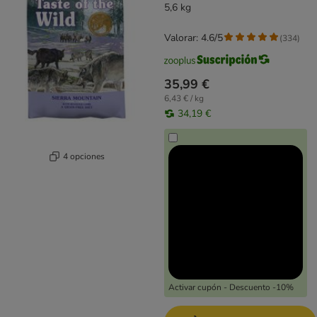
5,6 kg
Valorar: 4.6/5
(
334
)
35,99 €
6,43 € / kg
34,19 €
4 opciones
Activar cupón - Descuento -10%