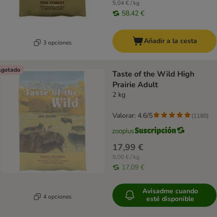
5,04 € / kg
58,42 €
Añadir a la cesta
3 opciones
gotado
Taste of the Wild High
Prairie Adult
2 kg
Valorar: 4.6/5
(
1180
)
17,99 €
9,00 € / kg
17,09 €
Avisadme cuando
4 opciones
esté disponible