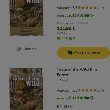
Valorar: 4.6/5
(
107
)
Precio normal
122,98 €
121,99 €
5,00 € / kg
115,89 €
3 opciones
Añadir a la cesta
Taste of the Wild Pine
Forest
12,2 kg
Valorar: 4.6/5
(
107
)
61,49 €