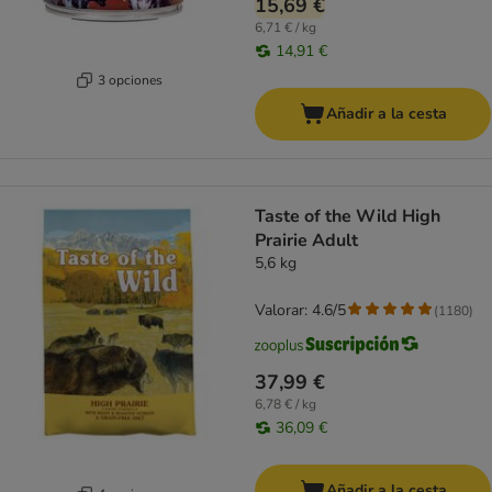
15,69 €
6,71 € / kg
14,91 €
3 opciones
Añadir a la cesta
Taste of the Wild High
Prairie Adult
5,6 kg
Valorar: 4.6/5
(
1180
)
37,99 €
6,78 € / kg
36,09 €
Añadir a la cesta