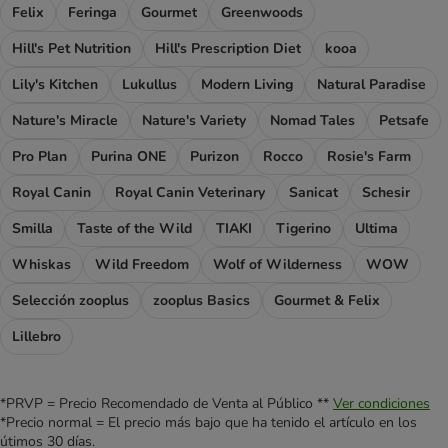
Felix
Feringa
Gourmet
Greenwoods
Hill's Pet Nutrition
Hill's Prescription Diet
kooa
Lily's Kitchen
Lukullus
Modern Living
Natural Paradise
Nature's Miracle
Nature's Variety
Nomad Tales
Petsafe
Pro Plan
Purina ONE
Purizon
Rocco
Rosie's Farm
Royal Canin
Royal Canin Veterinary
Sanicat
Schesir
Smilla
Taste of the Wild
TIAKI
Tigerino
Ultima
Whiskas
Wild Freedom
Wolf of Wilderness
WOW
Selección zooplus
zooplus Basics
Gourmet & Felix
Lillebro
*PRVP = Precio Recomendado de Venta al Público **
Ver condiciones
*Precio normal = El precio más bajo que ha tenido el artículo en los
útimos 30 días.