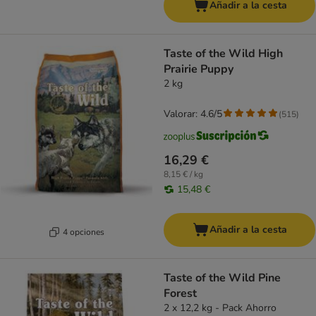
Añadir a la cesta
Taste of the Wild High
Prairie Puppy
2 kg
Valorar: 4.6/5
(
515
)
16,29 €
8,15 € / kg
15,48 €
Añadir a la cesta
4 opciones
Taste of the Wild Pine
Forest
2 x 12,2 kg - Pack Ahorro