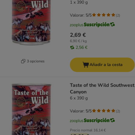
1 x 390 g
Valorar: 5/5
(
2
)
2,69 €
6,90 € / kg
2,56 €
3 opciones
Añadir a la cesta
Taste of the Wild Southwest
Canyon
6 x 390 g
Valorar: 5/5
(
2
)
Precio normal
16,14 €