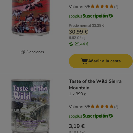
Valorar: 5/5
(
2
)
Precio normal
32,28 €
30,99 €
6,62 € / kg
29,44 €
3 opciones
Añadir a la cesta
Taste of the Wild Sierra
Mountain
1 x 390 g
Valorar: 5/5
(
3
)
3,19 €
8,18 € / kg