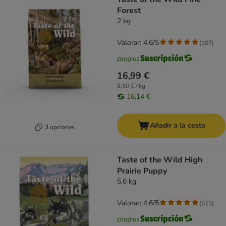
Forest
2 kg
Valorar: 4.6/5
(
107
)
16,99 €
8,50 € / kg
16,14 €
Añadir a la cesta
3 opciones
Taste of the Wild High
Prairie Puppy
5,6 kg
Valorar: 4.6/5
(
515
)