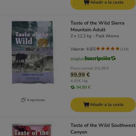
Añadir a la cesta
Taste of the Wild Sierra
Mountain Adult
2 x 12,2 kg - Pack Ahorro
Valorar: 4.6/5
(
334
)
Precio normal
101,98 €
99,99 €
4,10 € / kg
94,99 €
4 opciones
Añadir a la cesta
Taste of the Wild Southwest
Canyon