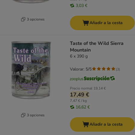
3,03 €
3 opciones
Añadir a la cesta
Taste of the Wild Sierra
Mountain
6 x 390 g
Valorar: 5/5
(
3
)
Precio normal
19,14 €
17,49 €
7,47 € / kg
16,62 €
3 opciones
Añadir a la cesta