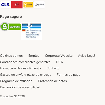
GLS Shipping Method
CTTExpress Shipping Method
InPost Shipping Method
paack Shipping Method
Pago seguro
Security
Security
Quiénes somos
Empleo
Corporate Website
Aviso Legal
Condiciones comerciales generales
DSA
Formulario de desistimiento
Contacto
Gastos de envío y plazo de entrega
Formas de pago
Programa de afiliación
Protección de datos
Declaración de accesibilidad
© zooplus SE
2026