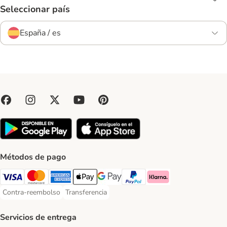
Seleccionar país
España / es
Métodos de pago
Visa Payment Method
Mastercard Payment Method
American Express Payment Method
Apple Pay Payment Method
Google Pay Payment Method
PayPal Payment Method
Klarna Payment Method
Contra-reembolso
Transferencia
Contra-reembolso Payment Method
Transferencia Payment Method
Servicios de entrega