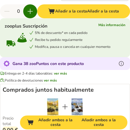
Añadir a la cesta
Añadir a la cesta
Más información
zooplus Suscripción
5% de descuento* en cada pedido
Recibe tu pedido regularmente
Modifica, pausa o cancela en cualquier momento
Gana 38 zooPuntos con este producto
Entrega en 2-4 días laborables:
ver más
Política de devoluciones
ver más
Comprados juntos habitualmente
Precio
Añadir ambos a la
Añadir ambos a la
total
cesta
cesta