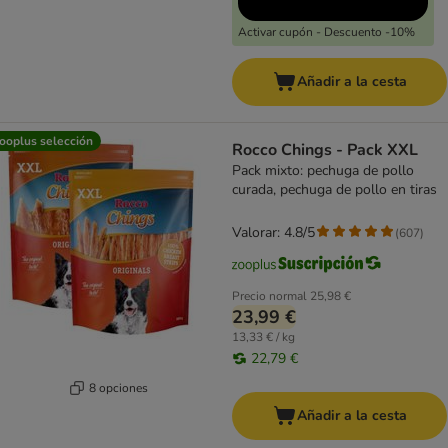
Activar cupón - Descuento -10%
Añadir a la cesta
ooplus selección
Rocco Chings - Pack XXL
Pack mixto: pechuga de pollo
curada, pechuga de pollo en tiras
Valorar: 4.8/5
(
607
)
Precio normal
25,98 €
23,99 €
13,33 € / kg
22,79 €
8 opciones
Añadir a la cesta