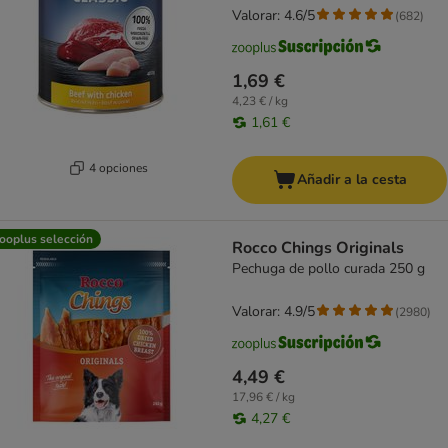
Valorar: 4.6/5
(
682
)
1,69 €
4,23 € / kg
1,61 €
4 opciones
Añadir a la cesta
ooplus selección
Rocco Chings Originals
Pechuga de pollo curada 250 g
Valorar: 4.9/5
(
2980
)
4,49 €
17,96 € / kg
4,27 €