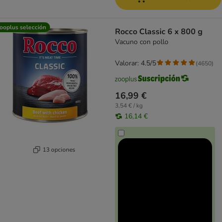
ooplus selección
Rocco Classic 6 x 800 g
Vacuno con pollo
Valorar: 4.5/5
(
4650
)
16,99 €
3,54 € / kg
16,14 €
13 opciones