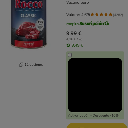
Vacuno puro
Valorar: 4.6/5
(
4282
)
9,99 €
4,16 € / kg
9,49 €
12 opciones
Activar cupón - Descuento -10%