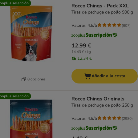
product items have been changed
ooplus selección
Rocco Chings - Pack XXL
Tiras de pechuga de pollo 900 g
Valorar: 4.8/5
(
607
)
12,99 €
14,43 € / kg
12,34 €
Añadir a la cesta
8 opciones
ooplus selección
Rocco Chings Originals
Tiras de pechuga de pollo 250 g
Valorar: 4.9/5
(
2980
)