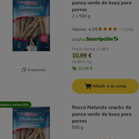
panza verde de buey para
perros
2 x 500 g
Valorar: 4.2/5
(
1242
)
Precio normal
11,98 €
10,99 €
10,99 € / kg
10,44 €
4 opciones
Añadir a la cesta
ooplus selección
Rocco Naturals snacks de
panza verde de buey para
perros
500 g