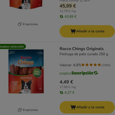
Precio normal
51,96 €
45,99 €
12,78 € / kg
43,69 €
8 opciones
Añadir a la cesta
ooplus selección
Rocco Chings Originals
Pechuga de pato curada 250 g
Valorar: 4.9/5
(
2980
)
4,49 €
17,96 € / kg
4,27 €
Añadir a la cesta
8 opciones