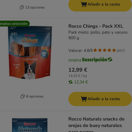
Añadir a la cesta
13 opciones
ooplus selección
Rocco Chings - Pack XXL
Pack mixto: pollo, pato y vacuno
900 g
Valorar: 4.8/5
(
607
)
12,99 €
14,43 € / kg
12,34 €
8 opciones
Añadir a la cesta
Rocco Naturals snacks de
orejas de buey naturales