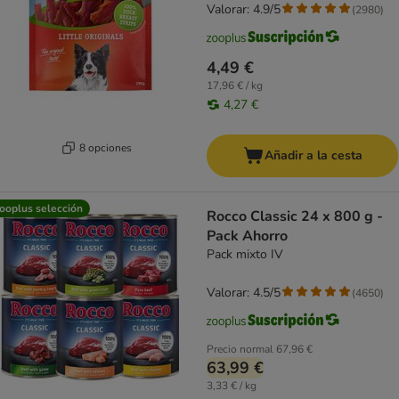
Valorar: 4.9/5
(
2980
)
4,49 €
17,96 € / kg
4,27 €
8 opciones
Añadir a la cesta
ooplus selección
Rocco Classic 24 x 800 g -
Pack Ahorro
Pack mixto IV
Valorar: 4.5/5
(
4650
)
Precio normal
67,96 €
63,99 €
3,33 € / kg