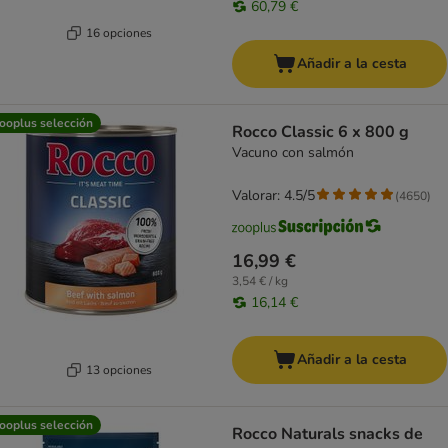
60,79 €
16 opciones
Añadir a la cesta
ooplus selección
Rocco Classic 6 x 800 g
Vacuno con salmón
Valorar: 4.5/5
(
4650
)
16,99 €
3,54 € / kg
16,14 €
Añadir a la cesta
13 opciones
ooplus selección
Rocco Naturals snacks de