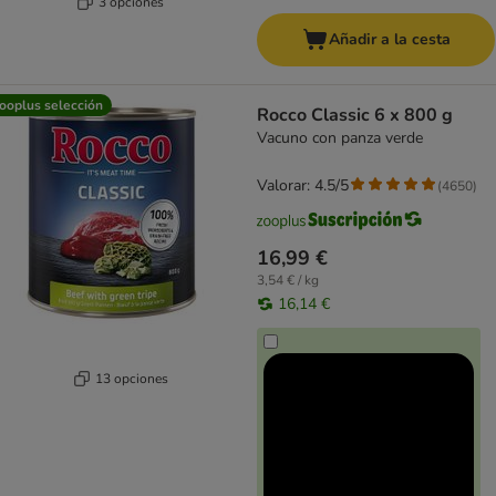
3 opciones
Añadir a la cesta
ooplus selección
Rocco Classic 6 x 800 g
Vacuno con panza verde
Valorar: 4.5/5
(
4650
)
16,99 €
3,54 € / kg
16,14 €
13 opciones