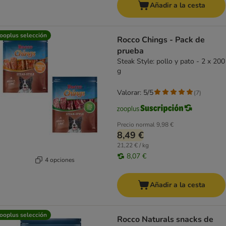
Añadir a la cesta
ooplus selección
Rocco Chings - Pack de
prueba
Steak Style: pollo y pato - 2 x 200
g
Valorar: 5/5
(
7
)
Precio normal
9,98 €
8,49 €
21,22 € / kg
8,07 €
4 opciones
Añadir a la cesta
ooplus selección
Rocco Naturals snacks de