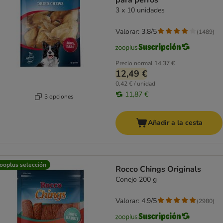
para perros
3 x 10 unidades
Valorar: 3.8/5
(
1489
)
Precio normal
14,37 €
12,49 €
0,42 € / unidad
11,87 €
3 opciones
Añadir a la cesta
ooplus selección
Rocco Chings Originals
Conejo 200 g
Valorar: 4.9/5
(
2980
)