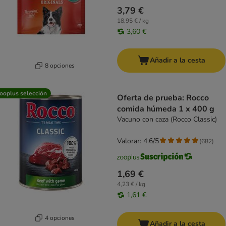
3,79 €
18,95 € / kg
3,60 €
Añadir a la cesta
8 opciones
ooplus selección
Oferta de prueba: Rocco
comida húmeda 1 x 400 g
Vacuno con caza (Rocco Classic)
Valorar: 4.6/5
(
682
)
1,69 €
4,23 € / kg
1,61 €
4 opciones
Añadir a la cesta