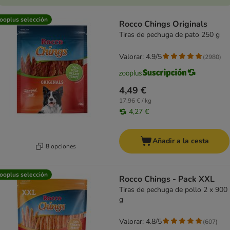
ooplus selección
Rocco Chings Originals
Tiras de pechuga de pato 250 g
Valorar: 4.9/5
(
2980
)
4,49 €
17,96 € / kg
4,27 €
Añadir a la cesta
8 opciones
ooplus selección
Rocco Chings - Pack XXL
Tiras de pechuga de pollo 2 x 900
g
Valorar: 4.8/5
(
607
)