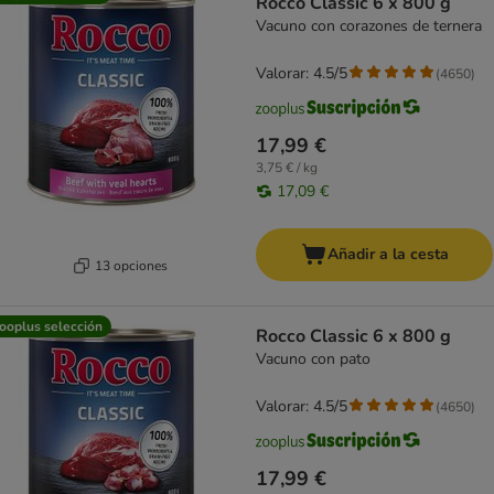
Rocco Classic 6 x 800 g
Vacuno con corazones de ternera
Valorar: 4.5/5
(
4650
)
17,99 €
3,75 € / kg
17,09 €
Añadir a la cesta
13 opciones
ooplus selección
Rocco Classic 6 x 800 g
Vacuno con pato
Valorar: 4.5/5
(
4650
)
17,99 €