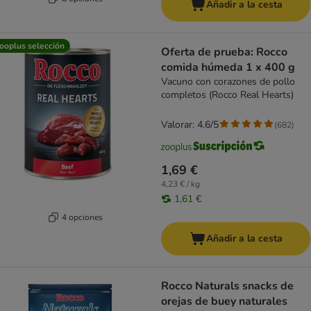
Añadir a la cesta
ooplus selección
Oferta de prueba: Rocco
comida húmeda 1 x 400 g
Vacuno con corazones de pollo
completos (Rocco Real Hearts)
Valorar: 4.6/5
(
682
)
1,69 €
4,23 € / kg
1,61 €
4 opciones
Añadir a la cesta
Rocco Naturals snacks de
orejas de buey naturales