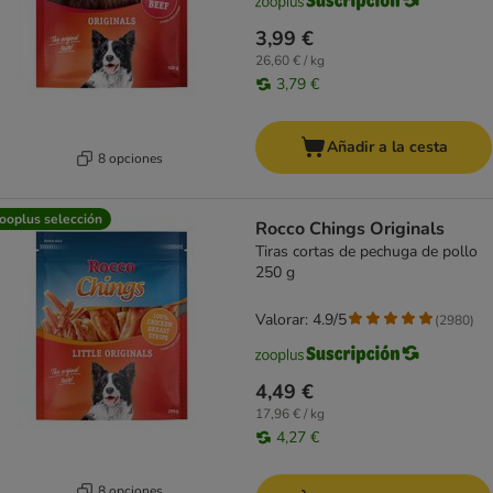
3,99 €
26,60 € / kg
3,79 €
Añadir a la cesta
8 opciones
ooplus selección
Rocco Chings Originals
Tiras cortas de pechuga de pollo
250 g
Valorar: 4.9/5
(
2980
)
4,49 €
17,96 € / kg
4,27 €
8 opciones