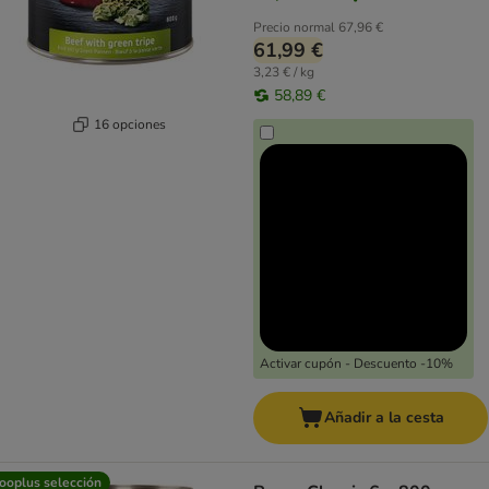
Precio normal
67,96 €
61,99 €
3,23 € / kg
58,89 €
16 opciones
Activar cupón - Descuento -10%
Añadir a la cesta
ooplus selección