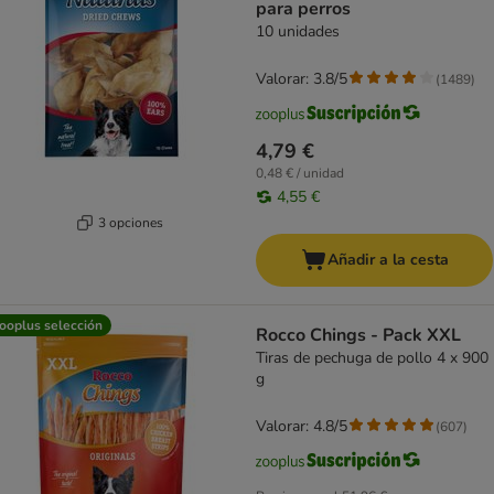
para perros
10 unidades
Valorar: 3.8/5
(
1489
)
4,79 €
0,48 € / unidad
4,55 €
3 opciones
Añadir a la cesta
ooplus selección
Rocco Chings - Pack XXL
Tiras de pechuga de pollo 4 x 900
g
Valorar: 4.8/5
(
607
)