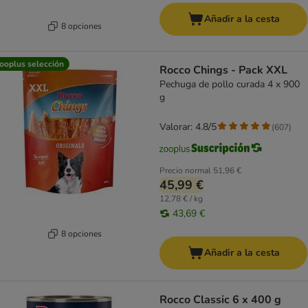
Añadir a la cesta
8 opciones
ooplus selección
Rocco Chings - Pack XXL
Pechuga de pollo curada 4 x 900
g
Valorar: 4.8/5
(
607
)
Precio normal
51,96 €
45,99 €
12,78 € / kg
43,69 €
8 opciones
Añadir a la cesta
Rocco Classic 6 x 400 g