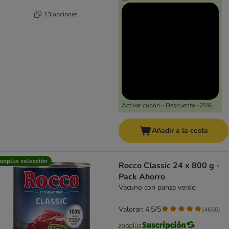
13 opciones
Activar cupón - Descuento -25%
Añadir a la cesta
ooplus selección
Rocco Classic 24 x 800 g -
Pack Ahorro
Vacuno con panza verde
Valorar: 4.5/5
(
4650
)