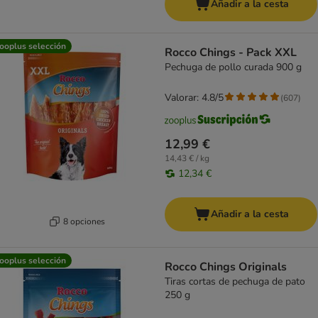
Añadir a la cesta
ooplus selección
Rocco Chings - Pack XXL
Pechuga de pollo curada 900 g
Valorar: 4.8/5
(
607
)
12,99 €
14,43 € / kg
12,34 €
Añadir a la cesta
8 opciones
ooplus selección
Rocco Chings Originals
Tiras cortas de pechuga de pato
250 g