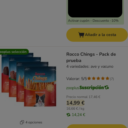
Activar cupón - Descuento -10%
Añadir a la cesta
ooplus selección
Rocco Chings - Pack de
prueba
4 variedades: ave y vacuno
Valorar: 5/5
(
7
)
Precio normal
17,46 €
14,99 €
16,66 € / kg
14,24 €
4 opciones