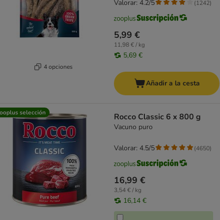
Valorar: 4.2/5
(
1242
)
5,99 €
11,98 € / kg
5,69 €
4 opciones
Añadir a la cesta
ooplus selección
Rocco Classic 6 x 800 g
Vacuno puro
Valorar: 4.5/5
(
4650
)
16,99 €
3,54 € / kg
16,14 €