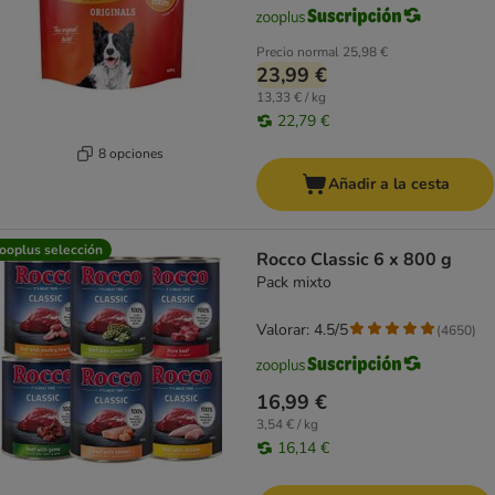
Precio normal
25,98 €
23,99 €
13,33 € / kg
22,79 €
8 opciones
Añadir a la cesta
ooplus selección
Rocco Classic 6 x 800 g
Pack mixto
Valorar: 4.5/5
(
4650
)
16,99 €
3,54 € / kg
16,14 €