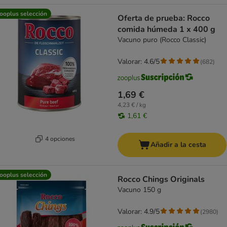
ooplus selección
Oferta de prueba: Rocco
comida húmeda 1 x 400 g
Vacuno puro (Rocco Classic)
Valorar: 4.6/5
(
682
)
1,69 €
4,23 € / kg
1,61 €
4 opciones
Añadir a la cesta
ooplus selección
Rocco Chings Originals
Vacuno 150 g
Valorar: 4.9/5
(
2980
)