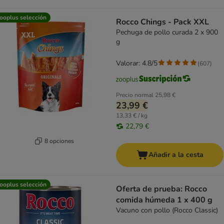
ooplus selección
Rocco Chings - Pack XXL
Pechuga de pollo curada 2 x 900
g
Valorar: 4.8/5
(
607
)
Precio normal
25,98 €
23,99 €
13,33 € / kg
22,79 €
8 opciones
Añadir a la cesta
ooplus selección
Oferta de prueba: Rocco
comida húmeda 1 x 400 g
Vacuno con pollo (Rocco Classic)