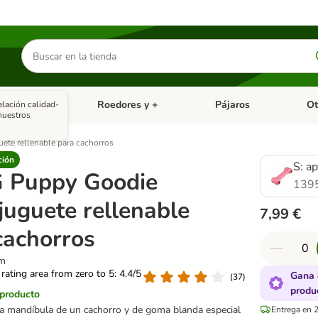
Buscar
productos
asitarios
Roedores y +
Pájaros
Ot
elación calidad-
tegoria abierto: Dieta Vet.
Menú de categoria abierto: Antiparasitarios
Menú de categoria abierto
Menú 
nuestros
te rellenable para cachorros
ción
S: a
 Puppy Goodie
139
juguete rellenable
7,99 €
cachorros
cm
 rating area from zero to 5: 4.4/5
Gana 
(
37
)
produ
 producto
la mandíbula de un cachorro y de goma blanda especial
Entrega en 2