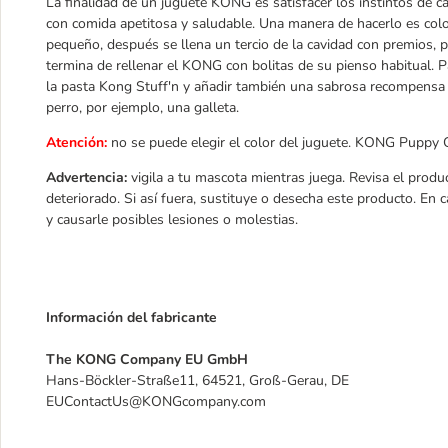
La finalidad de un juguete KONG es satisfacer los instintos de c
con comida apetitosa y saludable. Una manera de hacerlo es col
pequeño, después se llena un tercio de la cavidad con premios, p
termina de rellenar el KONG con bolitas de su pienso habitual.
la pasta Kong Stuff'n y añadir también una sabrosa recompensa 
perro, por ejemplo, una galleta.
Atención:
no se puede elegir el color del juguete. KONG Puppy G
Advertencia:
vigila a tu mascota mientras juega. Revisa el produ
deteriorado. Si así fuera, sustituye o desecha este producto. En 
y causarle posibles lesiones o molestias.
Información del fabricante
The KONG Company EU GmbH
Hans-Böckler-Straße11, 64521, Groß-Gerau, DE
EUContactUs@KONGcompany.com