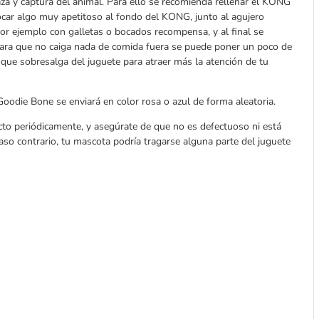
aza y captura del animal. Para ello se recomienda rellenar el KONG
ocar algo muy apetitoso al fondo del KONG, junto al agujero
or ejemplo con galletas o bocados recompensa, y al final se
 Para que no caiga nada de comida fuera se puede poner un poco de
que sobresalga del juguete para atraer más la atención de tu
oodie Bone se enviará en color rosa o azul de forma aleatoria.
cto periódicamente, y asegúrate de que no es defectuoso ni está
caso contrario, tu mascota podría tragarse alguna parte del juguete