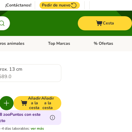
¡Contáctanos!
Pedir de nuevo
Cesta
ros animales
Top Marcas
% Ofertas
: Roedores y +
de categoria abierto: Pájaros
Menú de categoria abierto: Otros animales
Menú de categoria abie
prox. 13 cm
589.0
Añadir
Añadir
a la
a la
cesta
cesta
8 zooPuntos con este
cto
-4 días laborables:
ver más