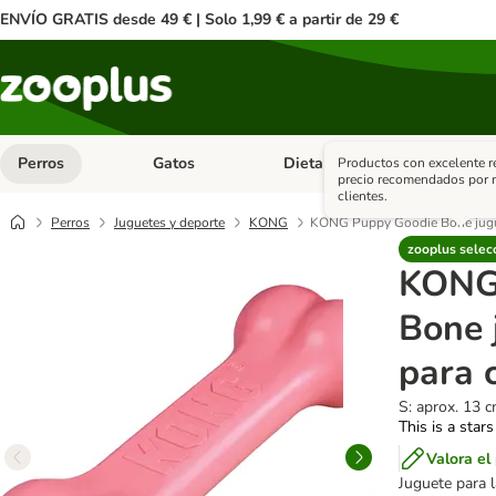
ENVÍO GRATIS desde 49 € | Solo 1,99 € a partir de 29 €
Perros
Gatos
Dieta Vet.
Antipar
Productos con excelente r
Menú de categoria abierto: Perros
Menú de categoria abierto: Gatos
Menú de ca
precio recomendados por 
clientes.
Perros
Juguetes y deporte
KONG
KONG Puppy Goodie Bone jugue
zooplus selec
KONG
Bone 
para 
S: aprox. 13 
This is a stars
Valora el
Juguete para 