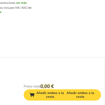
devoluciones
ver más
os incluyen IVA / IGIC.
Ver
ío
0,00 €
Precio total
Añadir ambos a la
Añadir ambos a la
cesta
cesta