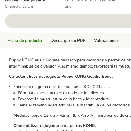
Goodie Bone juguete
20 rollos de 20 bolsas cada
rellenable para cachorros
S: aprox. 13 cm
uno
Ficha de producto
Descargar en PDF
Valoraciones
Puppy KONG es un juguete pensado para cachorros y perros de raz
interminables de diversión y, al mismo tiempo, favorecerá la muscul
Características del juguete Puppy KONG Goodie Bone:
Fabricado en goma más blanda que el KONG Classic.
Fórmula especial para el cuidado de los dientes.
Favorece la musculatura de la boca y la dentadura.
Tiene el tamaño adecuado para la mandíbula de los cachorros.
Medidas:
aprox. 13 x 3 x 4,8 cm (L x An x Al); para perros de en
Cómo utilizar el juguete para perros KONG: