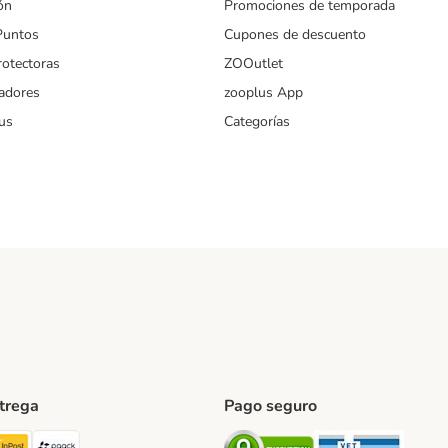
ón
Promociones de temporada
Puntos
Cupones de descuento
rotectoras
ZOOutlet
iadores
zooplus App
us
Categorías
ntrega
Pago seguro
ping Method
TExpress Shipping Method
InPost Shipping Method
paack Shipping Method
Security
Securit