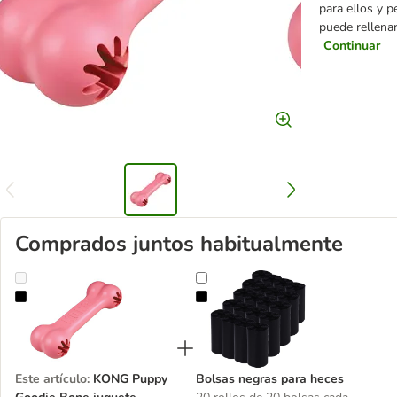
para ellos y 
puede rellena
Continuar
Comprados juntos habitualmente
KONG Puppy Goodie Bone juguete rellenable para cachorros
Bolsas negras para heces
Este artículo
:
KONG Puppy
Bolsas negras para heces