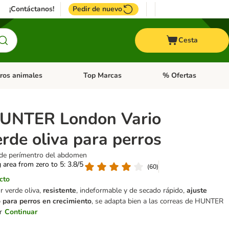
¡Contáctanos!
Pedir de nuevo
Cesta
ros animales
Top Marcas
% Ofertas
: Roedores y +
de categoria abierto: Pájaros
Menú de categoria abierto: Otros animales
Menú de categoria abie
UNTER London Vario
rde oliva para perros
de perímentro del abdomen
g area from zero to 5: 3.8/5
(
60
)
cto
r verde oliva,
resistente
, indeformable y de secado rápido,
ajuste
o para perros en crecimiento
, se adapta bien a las correas de HUNTER
r
Continuar