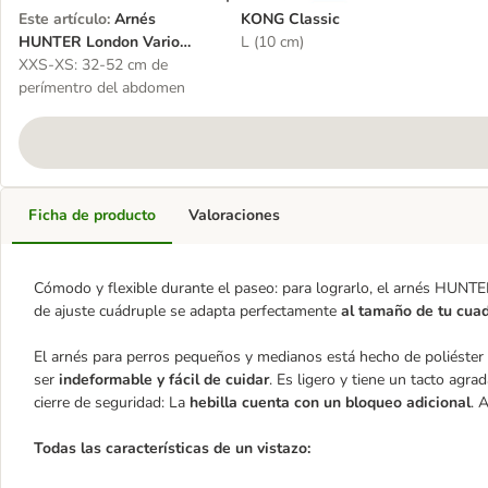
Este artículo
:
Arnés
KONG Classic
HUNTER London Vario
L (10 cm)
Rapid verde oliva para
XXS-XS: 32-52 cm de
perros
perímentro del abdomen
Ficha de producto
Valoraciones
Cómodo y flexible durante el paseo: para lograrlo, el arnés HUNTE
de ajuste cuádruple se adapta perfectamente
al tamaño de tu cua
El arnés para perros pequeños y medianos está hecho de poliéster re
ser
indeformable y fácil de cuidar
. Es ligero y tiene un tacto ag
cierre de seguridad: La
hebilla cuenta con un bloqueo adicional
. 
Todas las características de un vistazo: