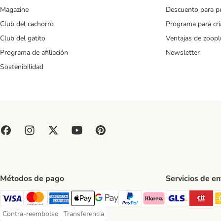
Magazine
Descuento para p
Club del cachorro
Programa para cr
Club del gatito
Ventajas de zoopl
Programa de afiliación
Newsletter
Sostenibilidad
Métodos de pago
Servicios de e
GLS Ship
CT
Visa Payment Method
Mastercard Payment Method
American Express Payment Method
Apple Pay Payment Method
Google Pay Payment Method
PayPal Payment Method
Klarna Payment Method
Contra-reembolso
Transferencia
Contra-reembolso Payment Method
Transferencia Payment Method