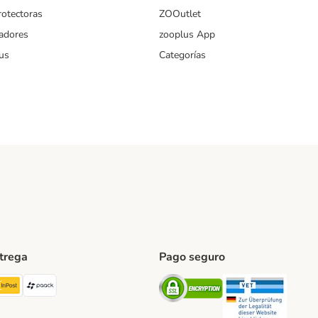
rotectoras
ZOOutlet
iadores
zooplus App
us
Categorías
ntrega
Pago seguro
ping Method
TExpress Shipping Method
InPost Shipping Method
paack Shipping Method
Security
Securit