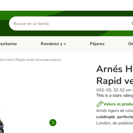
Buscar
productos
asitarios
Roedores y +
Pájaros
Ot
tegoria abierto: Dieta Vet.
Menú de categoria abierto: Antiparasitarios
Menú de categoria abierto
Menú 
 Vario Rapid verde oliva para perros
Arnés H
Rapid ve
XXS-XS: 32-52 cm 
This is a stars ratin
Valora el produ
Arnés ligero de colo
cuádruple
,
perfect
London, de poliéste