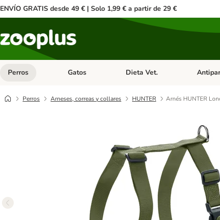
ENVÍO GRATIS desde 49 € | Solo 1,99 € a partir de 29 €
Perros
Gatos
Dieta Vet.
Antipar
Menú de categoria abierto: Perros
Menú de categoria abierto: Gatos
Menú de ca
Perros
Arneses, correas y collares
HUNTER
Arnés HUNTER London