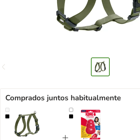
Comprados juntos habitualmente
Arnés HUNTER London Vario Rapid verde oliva para perros
KONG Classic