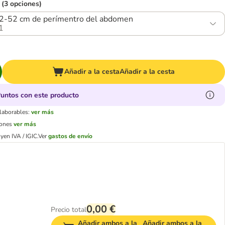
 (3 opciones)
2-52 cm de perímentro del abdomen
1
Añadir a la cesta
Añadir a la cesta
untos con este producto
 laborables:
ver más
iones
ver más
yen IVA / IGIC.
Ver
gastos de envío
0,00 €
Precio total
Añadir ambos a la
Añadir ambos a la