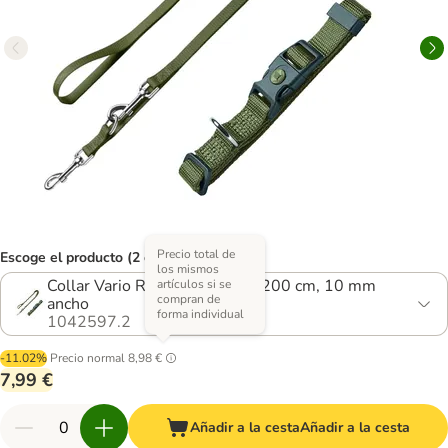
Precio total de
Escoge el producto (2 opciones)
los mismos
Collar Vario Rapid M + correa 200 cm, 10 mm
artículos si se
compran de
ancho
forma individual
1042597.2
-11.02%
Precio normal
8,98 €
7,99 €
Añadir a la cesta
Añadir a la cesta