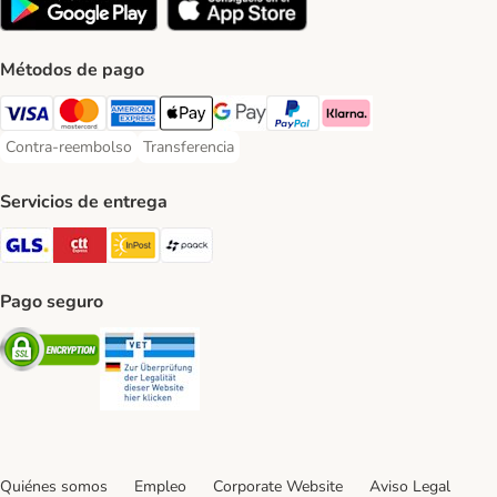
Métodos de pago
Visa Payment Method
Mastercard Payment Method
American Express Payment Method
Apple Pay Payment Method
Google Pay Payment Method
PayPal Payment Method
Klarna Payment Method
Contra-reembolso
Transferencia
Contra-reembolso Payment Method
Transferencia Payment Method
Servicios de entrega
GLS Shipping Method
CTTExpress Shipping Method
InPost Shipping Method
paack Shipping Method
Pago seguro
Security
Security
Quiénes somos
Empleo
Corporate Website
Aviso Legal