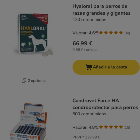
Hyaloral para perros de
razas grandes y gigantes
120 comprimidos
Valorar: 4.6/5
(
38
)
66,99 €
0,56 € / unidad
Añadir a la cesta
2 opciones
Condrovet Force HA
condroprotector para perros
500 comprimidos
Valorar: 4.8/5
(
15
)
PRVP*
229,99 €