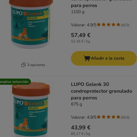
para perros
1100 g
Valorar: 4.9/5
(
603
)
57,49 €
52,26 € / kg
Añadir a la cesta
3 opciones
ooplus selección
LUPO Gelenk 30
condroprotector granulado
para perros
675 g
Valorar: 4.9/5
(
603
)
43,99 €
65,17 € / kg