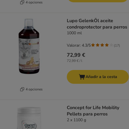
4 opciones
Lupo GelenkÖl aceite
condroprotector para perros
1000 ml
Valorar: 4.3/5
(
17
)
72,99 €
72,99 € / l
Añadir a la cesta
4 opciones
Concept for Life Mobility
Pellets para perros
2 x 1100 g