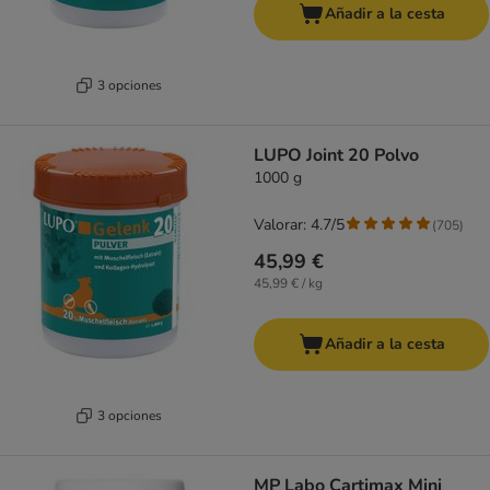
Añadir a la cesta
3 opciones
LUPO Joint 20 Polvo
1000 g
Valorar: 4.7/5
(
705
)
45,99 €
45,99 € / kg
Añadir a la cesta
3 opciones
MP Labo Cartimax Mini