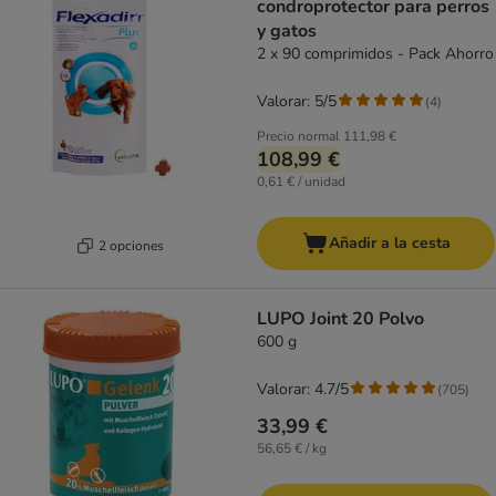
condroprotector para perros
y gatos
2 x 90 comprimidos - Pack Ahorro
Valorar: 5/5
(
4
)
Precio normal
111,98 €
108,99 €
0,61 € / unidad
Añadir a la cesta
2 opciones
LUPO Joint 20 Polvo
600 g
Valorar: 4.7/5
(
705
)
33,99 €
56,65 € / kg