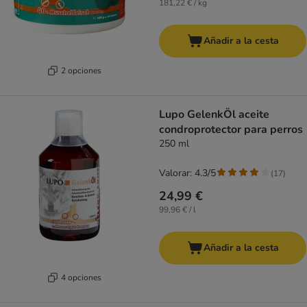
181,22 € / kg
Añadir a la cesta
2 opciones
Lupo GelenkÖl aceite
condroprotector para perros
250 ml
Valorar: 4.3/5
(
17
)
24,99 €
99,96 € / l
Añadir a la cesta
4 opciones