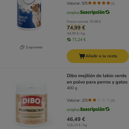
Valorar: 5/5
(
1
)
Precio normal
79,98 €
74,99 €
34,09 € / kg
71,24 €
2 opciones
Añadir a la cesta
Dibo mejillón de labio verde
en polvo para perros y gatos
400 g
Valorar: 2/5
(
1
)
46,49 €
116,23 € / kg