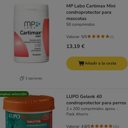
MP Labo Cartimax Mini
condroprotector para
mascotas
50 comprimidos
Valorar: 5/5
(
1
)
13,19 €
Añadir a la cesta
2 opciones
ooplus selección
LUPO Gelenk 40
condroprotector para perros
2 x 200 comprimidos aprox. -
Pack Ahorro
Valorar: 4.8/5
(
31
)