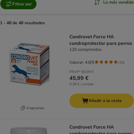
Lo más vendido
Filtrar por
1 - 48 de 48 resultados
product items have been changed
Condrovet Force HA
condroprotector para perros
120 comprimidos
Valorar: 4.8/5
(
15
)
PRVP*
66,99 €
45,99 €
0,38 € / unidad
Añadir a la cesta
4 opciones
Condrovet Force HA
condroprotector para perros