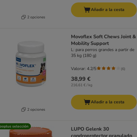
Añadir a la cesta
2 opciones
Movoflex Soft Chews Joint &
Mobility Support
L: para perros grandes a partir de
35 kg (180 g)
Valorar: 4.2/5
(
6
)
38,99 €
216,61 € / kg
Añadir a la cesta
2 opciones
ooplus selección
LUPO Gelenk 30
condroprotector granulado