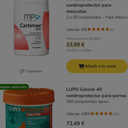
condroprotector para
mascotas
2 x 50 comprimidos - Pack Ahorro
Valorar: 5/5
(
1
)
Precio normal
26,38 €
23,99 €
12,00 € / unidad
Añadir a la cesta
2 opciones
ooplus selección
LUPO Gelenk 40
condroprotector para perros
200 comprimidos aprox.
Valorar: 4.8/5
(
31
)
72,49 €