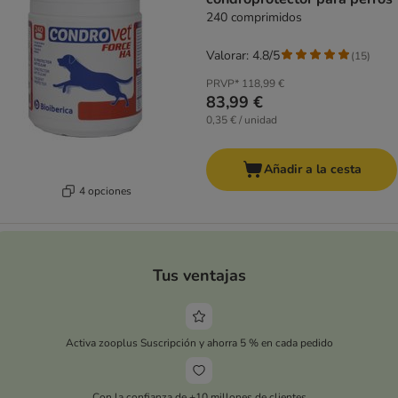
240 comprimidos
Valorar: 4.8/5
(
15
)
PRVP*
118,99 €
83,99 €
0,35 € / unidad
Añadir a la cesta
4 opciones
Tus ventajas
Activa zooplus Suscripción y ahorra 5 % en cada pedido
Con la confianza de +10 millones de clientes