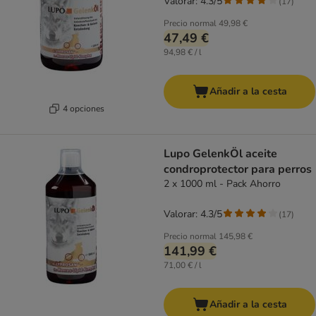
Valorar: 4.3/5
(
17
)
Precio normal
49,98 €
47,49 €
94,98 € / l
Añadir a la cesta
4 opciones
Lupo GelenkÖl aceite
condroprotector para perros
2 x 1000 ml - Pack Ahorro
Valorar: 4.3/5
(
17
)
Precio normal
145,98 €
141,99 €
71,00 € / l
Añadir a la cesta