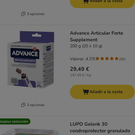
Añadir a la cesta
3 opciones
Advance Articular Forte
Supplement
200 g (20 x 10 g)
Valorar: 4.7/5
(
86
)
29,49 €
147,45 € / kg
Añadir a la cesta
3 opciones
ooplus selección
LUPO Gelenk 30
condroprotector granulado