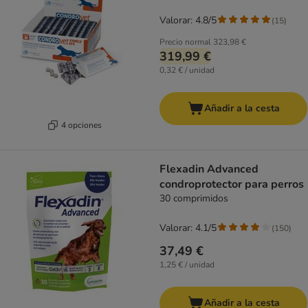
Valorar: 4.8/5
(
15
)
Precio normal
323,98 €
319,99 €
0,32 € / unidad
Añadir a la cesta
4 opciones
Flexadin Advanced
condroprotector para perros
30 comprimidos
Valorar: 4.1/5
(
150
)
37,49 €
1,25 € / unidad
Añadir a la cesta