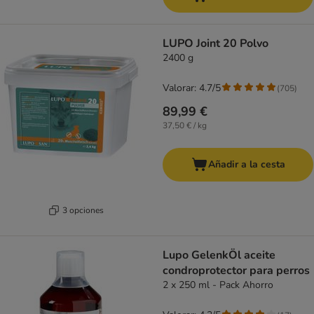
LUPO Joint 20 Polvo
2400 g
Valorar: 4.7/5
(
705
)
89,99 €
37,50 € / kg
Añadir a la cesta
3 opciones
Lupo GelenkÖl aceite
condroprotector para perros
2 x 250 ml - Pack Ahorro