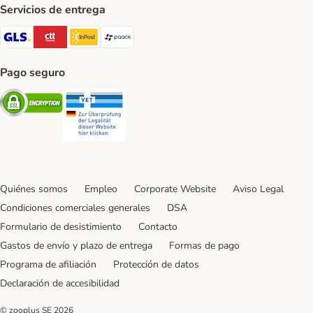
Servicios de entrega
GLS Shipping Method
CTTExpress Shipping Method
InPost Shipping Method
paack Shipping Method
Pago seguro
Security
Security
Quiénes somos
Empleo
Corporate Website
Aviso Legal
Condiciones comerciales generales
DSA
Formulario de desistimiento
Contacto
Gastos de envío y plazo de entrega
Formas de pago
Programa de afiliación
Protección de datos
Declaración de accesibilidad
© zooplus SE
2026