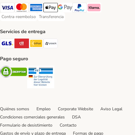
Visa Payment Method
Mastercard Payment Method
American Express Payment Method
Apple Pay Payment Method
Google Pay Payment Method
PayPal Payment Method
Klarna Payment Method
Contra-reembolso
Transferencia
Contra-reembolso Payment Method
Transferencia Payment Method
Servicios de entrega
GLS Shipping Method
CTTExpress Shipping Method
InPost Shipping Method
paack Shipping Method
Pago seguro
Security
Security
Quiénes somos
Empleo
Corporate Website
Aviso Legal
Condiciones comerciales generales
DSA
Formulario de desistimiento
Contacto
Gastos de envío y plazo de entrega
Formas de pago