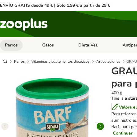
ENVÍO GRATIS desde 49 € | Solo 1,99 € a partir de 29 €
Perros
Gatos
Dieta Vet.
Antipar
Menú de categoria abierto: Perros
Menú de categoria abierto: Gatos
Menú de ca
Perros
Vitaminas y suplementos dietéticos
Articulaciones
GRAU h
GRAU
para 
400 g
This is a star
Valora e
Para reforzar
suministro ad
Barf, para pe
Continuar