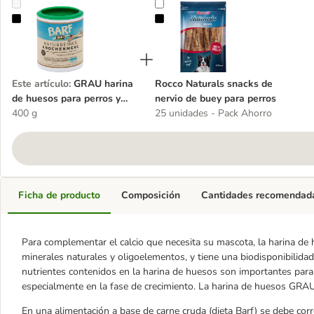
GRAU harina de huesos para perros y gatos
Rocco Naturals snacks de nervio d
Este artículo
:
GRAU harina
Rocco Naturals snacks de
de huesos para perros y
nervio de buey para perros
gatos
400 g
25 unidades - Pack Ahorro
Ficha de producto
Composición
Cantidades recomendad
Para complementar el calcio que necesita su mascota, la harina de 
minerales naturales y oligoelementos, y tiene una biodisponibilida
nutrientes contenidos en la harina de huesos son importantes para 
especialmente en la fase de crecimiento. La harina de huesos GR
En una alimentación a base de carne cruda (dieta Barf) se debe corr