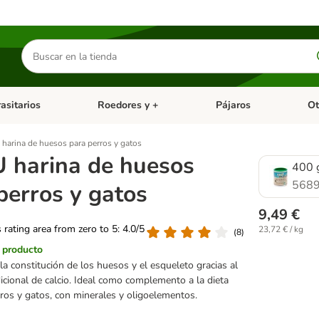
Buscar
productos
asitarios
Roedores y +
Pájaros
Ot
tegoria abierto: Dieta Vet.
Menú de categoria abierto: Antiparasitarios
Menú de categoria abierto
Menú 
arina de huesos para perros y gatos
 harina de huesos
400 
5689
perros y gatos
9,49 €
s rating area from zero to 5: 4.0/5
23,72 € / kg
(
8
)
l producto
 la constitución de los huesos y el esqueleto gracias al
icional de calcio. Ideal como complemento a la dieta
rros y gatos, con minerales y oligoelementos.