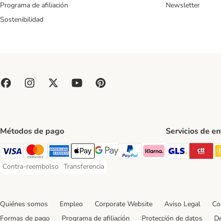
Programa de afiliación
Newsletter
Sostenibilidad
Métodos de pago
Servicios de e
GLS Ship
CT
Visa Payment Method
Mastercard Payment Method
American Express Payment Method
Apple Pay Payment Method
Google Pay Payment Method
PayPal Payment Method
Klarna Payment Method
Contra-reembolso
Transferencia
Contra-reembolso Payment Method
Transferencia Payment Method
Quiénes somos
Empleo
Corporate Website
Aviso Legal
Co
Formas de pago
Programa de afiliación
Protección de datos
De