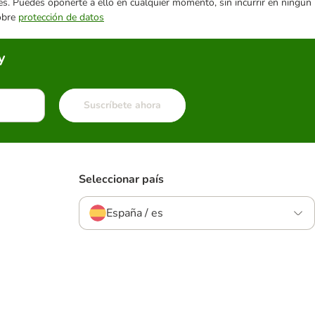
ares. Puedes oponerte a ello en cualquier momento, sin incurrir en ningún
sobre
protección de datos
y
Suscríbete ahora
Seleccionar país
España / es