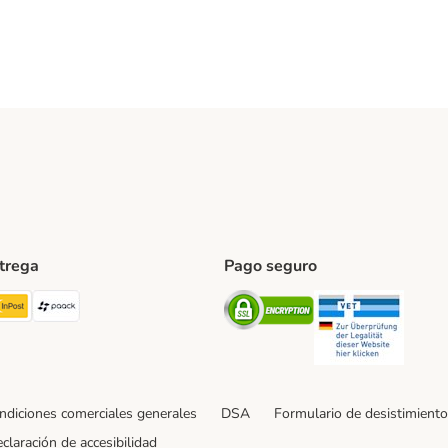
ntrega
Pago seguro
ping Method
TExpress Shipping Method
InPost Shipping Method
paack Shipping Method
Security
Securit
ndiciones comerciales generales
DSA
Formulario de desistimiento
claración de accesibilidad