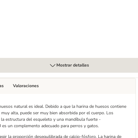
e buey para perros
Mostrar detalles
as
Valoraciones
huesos natural es ideal. Debido a que la harina de huesos contiene
d muy alta, puede ser muy bien absorbida por el cuerpo. Los
la estructura del esqueleto y una mandíbula fuerte -
AU es un complemento adecuado para perros y gatos.
egir la proporción desequilibrada de calcio-fósforo. La harina de