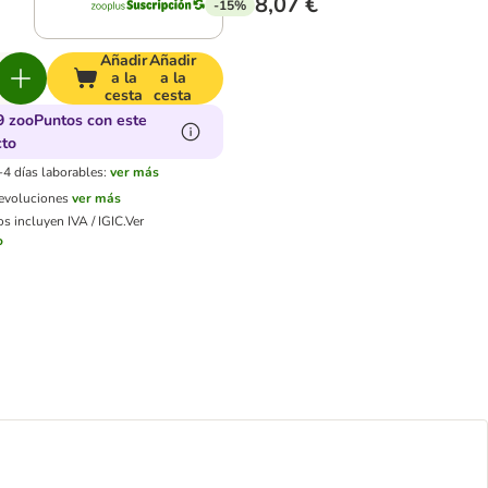
8,07 €
-15%
Añadir
Añadir
a la
a la
cesta
cesta
9 zooPuntos con este
cto
-4 días laborables:
ver más
devoluciones
ver más
s incluyen IVA / IGIC.
Ver
o