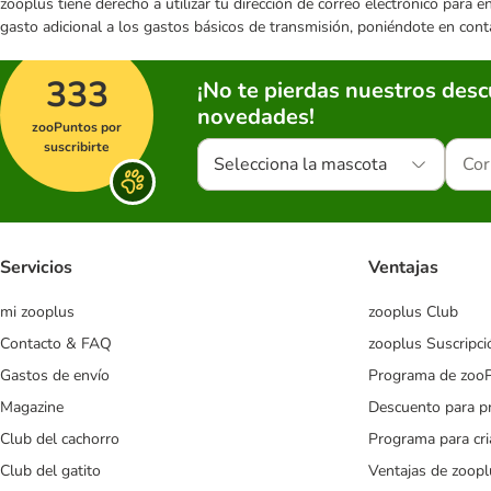
zooplus tiene derecho a utilizar tu dirección de correo electrónico para 
gasto adicional a los gastos básicos de transmisión, poniéndote en cont
333
¡No te pierdas nuestros des
novedades!
zooPuntos por
suscribirte
Selecciona la mascota
Servicios
Ventajas
mi zooplus
zooplus Club
Contacto & FAQ
zooplus Suscripci
Gastos de envío
Programa de zoo
Magazine
Descuento para p
Club del cachorro
Programa para cr
Club del gatito
Ventajas de zoopl