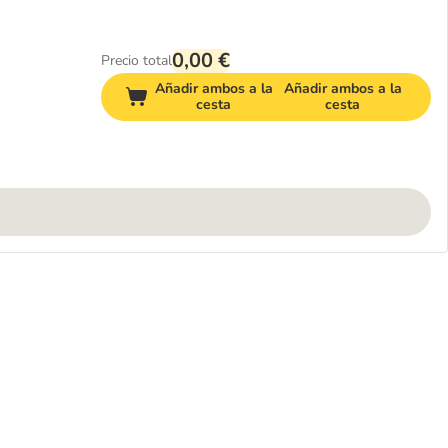
0,00 €
Precio total
Añadir ambos a la
Añadir ambos a la
cesta
cesta