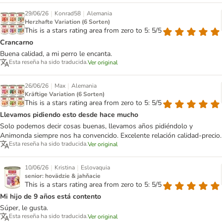
|
|
29/06/26
Konrad58
Alemania
Herzhafte Variation (6 Sorten)
This is a stars rating area from zero to 5: 5/5
Crancarno
Buena calidad, a mi perro le encanta.
Esta reseña ha sido traducida.
Ver original
|
|
26/06/26
Max
Alemania
Kräftige Variation (6 Sorten)
This is a stars rating area from zero to 5: 5/5
Llevamos pidiendo esto desde hace mucho
Solo podemos decir cosas buenas, llevamos años pidiéndolo y
Animonda siempre nos ha convencido. Excelente relación calidad-precio.
Esta reseña ha sido traducida.
Ver original
|
|
10/06/26
Kristina
Eslovaquia
senior: hovädzie & jahňacie
This is a stars rating area from zero to 5: 5/5
Mi hijo de 9 años está contento
Súper, le gusta.
Esta reseña ha sido traducida.
Ver original