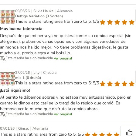
|
|
09/06/26
Silvia Hauke
Alemania
Deftige Variation (3 Sorten)
This is a stars rating area from zero to 5: 5/5
Muy buena tolerancia
Después de que mi perra ya no quisiera comer su comida especial (sin
alérgenos), probamos varias opciones y con algunas variedades de
animonda nos ha ido mejor. No tiene problemas digestivos, le gusta
mucho y el precio alegra a mi bolsillo.
Esta reseña ha sido traducida.
Ver original
|
|
27/02/26
Lily
Chequia
mix 1 (6 druhů)
This is a stars rating area from zero to 5: 5/5
¡Está riquísimo!
Al perrito le dábamos sobres y no estaba muy entusiasmado, pero en
cuanto le dimos esto casi se lo tragó de lo rápido que comió. Es
hermoso ver lo mucho que disfruta la comida ahora.
Esta reseña ha sido traducida.
Ver original
|
|
07/01/26
Ginsel
Alemania
This is a stars rating area from zero to 5: 5/5