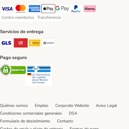
Visa Payment Method
Mastercard Payment Method
American Express Payment Method
Apple Pay Payment Method
Google Pay Payment Method
PayPal Payment Method
Klarna Payment Method
Contra-reembolso
Transferencia
Contra-reembolso Payment Method
Transferencia Payment Method
Servicios de entrega
GLS Shipping Method
CTTExpress Shipping Method
InPost Shipping Method
paack Shipping Method
Pago seguro
Security
Security
Quiénes somos
Empleo
Corporate Website
Aviso Legal
Condiciones comerciales generales
DSA
Formulario de desistimiento
Contacto
Gastos de envío y plazo de entrega
Formas de pago