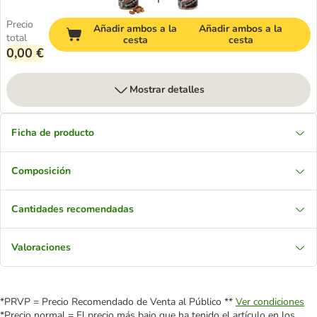
Precio
Añadir ambos a la
Añadir ambos a la
total
cesta
cesta
0,00 €
Mostrar detalles
Ficha de producto
Composición
Cantidades recomendadas
Valoraciones
*PRVP = Precio Recomendado de Venta al Público **
Ver condiciones
*Precio normal = El precio más bajo que ha tenido el artículo en los