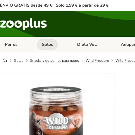
ENVÍO GRATIS desde 49 € | Solo 1,99 € a partir de 29 €
Perros
Gatos
Dieta Vet.
Antipar
Menú de categoria abierto: Perros
Menú de categoria abierto: Gatos
Menú de ca
Gatos
Snacks y golosinas para gatos
Wild Freedom
Wild Freedo