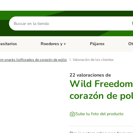
Buscar
productos
asitarios
Roedores y +
Pájaros
Ot
tegoria abierto: Dieta Vet.
Menú de categoria abierto: Antiparasitarios
Menú de categoria abierto
Menú 
m snacks liofilizados de corazón de pollo
Valoración de los clientes
22 valoraciones de
Wild Freedom 
corazón de po
Sube tu foto del producto