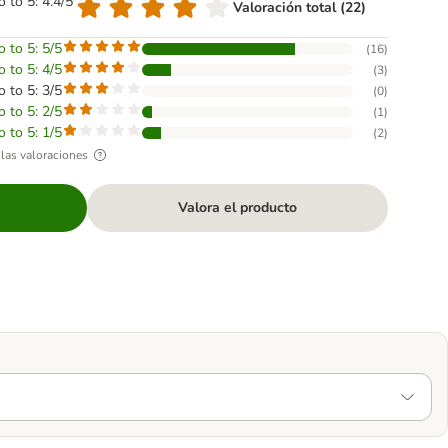
o to 5: 4.4/5
Valoración total (22)
o to 5: 5/5
(
16
)
o to 5: 4/5
(
3
)
o to 5: 3/5
(
0
)
o to 5: 2/5
(
1
)
o to 5: 1/5
(
2
)
las valoraciones
Valora el producto