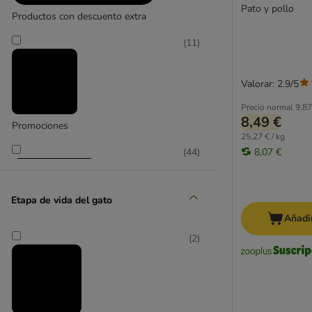
Almo Nature
Pato y pollo
Productos con descuento extra
Animonda
Applaws
(
11
)
Beaphar
Beeztees
Valorar: 2.9/5
Brit
Carnilove
Precio normal
9,87
8,49 €
Catessy
Promociones
25,27 € / kg
catz finefood
(
44
)
8,07 €
Concept for Life
Cosma
PURINA Dentalife
Etapa de vida del gato
Dokas
Añadir
Dreamies Catisfactions
(
2
)
Encore
zooplus selección
Felix
Feringa
GimCat