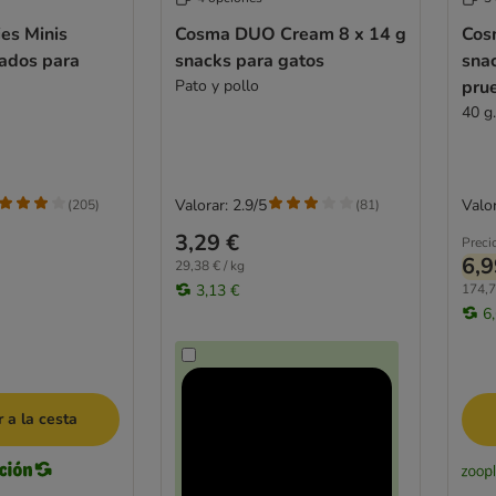
es Minis
Cosma DUO Cream 8 x 14 g
Cos
zados para
snacks para gatos
snac
Pato y pollo
pru
40 g
Valorar: 2.9/5
Valor
(
205
)
(
81
)
3,29 €
Preci
6,9
29,38 € / kg
3,13 €
174,7
6
 a la cesta