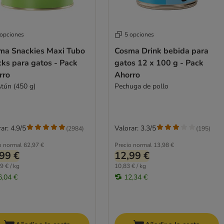
 opciones
5 opciones
ma Snackies Maxi Tubo
Cosma Drink bebida para
ks para gatos - Pack
gatos 12 x 100 g - Pack
rro
Ahorro
Atún (450 g)
Pechuga de pollo
ar: 4.9/5
Valorar: 3.3/5
(
2984
)
(
195
)
o normal
62,97 €
Precio normal
13,98 €
99 €
12,99 €
9 € / kg
10,83 € / kg
6,04 €
12,34 €