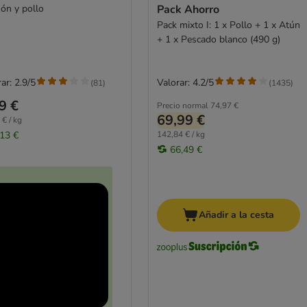
ón y pollo
Pack Ahorro
Pack mixto I: 1 x Pollo + 1 x Atún
+ 1 x Pescado blanco (490 g)
ar: 2.9/5
Valorar: 4.2/5
(
81
)
(
1435
)
9 €
Precio normal
74,97 €
69,99 €
 € / kg
,13 €
142,84 € / kg
66,49 €
Añadir a la cesta