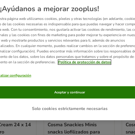
¡Ayúdanos a mejorar zooplus!
resultados
stra página web utilizamos cookies, píxeles y otras tecnologías (en adelante, cookies
 de las cookies necesarias es indispensable para que puedas navegar y hacer comp
a web. Con tu consentimiento, nos gustaría activar las cookies de rendimiento, las c
ve been changed
nales y las cookies con fines de marketing para poder mejorar tu experiencia en nues
 web y mostrarte productos y servicios relevantes para ti, además de anuncios
alizados. En cualquier momento, puedes realizar cambios en la sección de preferenc
nalizar configuración). Puedes encontrar más información sobre los responsables d
iento de los datos, sobre los datos personales que tratamos y sobre el propósito de 
iento en la sección de preferencias.
Política de protección de datos
alizar configuración
Aceptar y continuar
Solo cookies estrictamente necesarias
3 opciones
4
ream 24 x 14
Cosma Snackies Minis
Cos
ro
snacks liofilizados para
sna