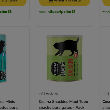
 a la cesta
Añadir a la cesta
6 opciones
3
es Minis
Cosma Snackies Maxi Tubo
Cos
zados para
snacks para gatos - Pack
sna