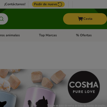
¡Contáctanos!
Pedir de nuevo
Cesta
ros animales
Top Marcas
% Ofertas
: Roedores y +
de categoria abierto: Pájaros
Menú de categoria abierto: Otros animales
Menú de categoria abie