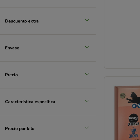
Pato
Descuento extra
(
2
)
Envase
Pavo
Precio
Característica específica
Precio por kilo