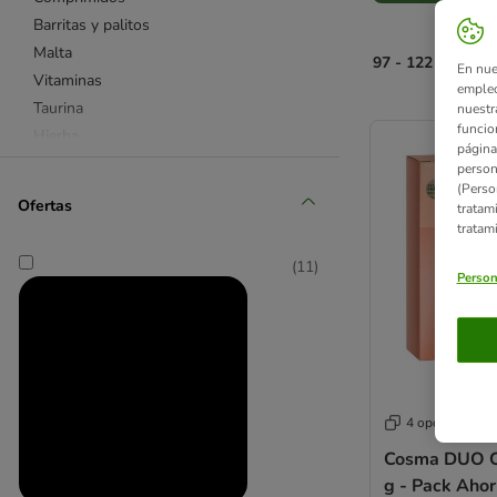
Barritas y palitos
Malta
97 - 122 de 122 
En nue
Vitaminas
empleo
Taurina
nuestr
product items ha
funcio
Hierba
página
Snacks con leche
person
(Perso
Higiene dental
Ofertas
tratam
Piel y pelo
tratam
Bolas de pelo
(
11
)
Light
Person
Sin cereales
Para gatitos
Sénior
Snacks funcionales
Snacks de adiestramiento
4 opciones
❤ Favoritos
Cosma DUO C
g - Pack Ahor