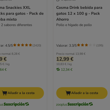
ma Snackies XXL
Cosma Drink bebida para
ks para gatos - Pack de
gatos 12 x 100 g - Pack
eba mixto
Ahorro
. 2 sabores diferentes
Pollo e hígado de pollo
ar: 4.5/5
Valorar: 3.3/5
(
2420
)
(
195
)
o normal
8,28 €
Precio normal
13,98 €
9 €
12,99 €
5 € / kg
10,83 € / kg
,64 €
12,34 €
Añadir a la cesta
Añadir a la cesta