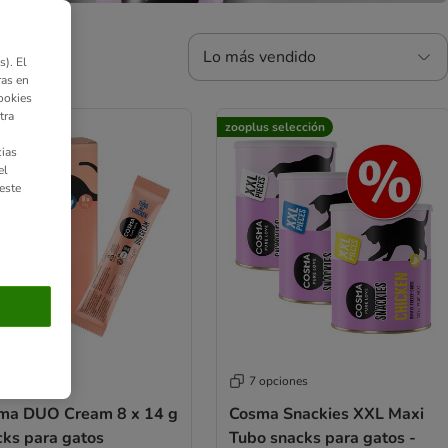
Lo más vendido
). El
ras en
ookies
tra
zooplus selección
ias
el
este
 opciones
7 opciones
ma DUO Cream 8 x 14 g
Cosma Snackies XXL Maxi
cks para gatos
Tubo snacks para gatos -