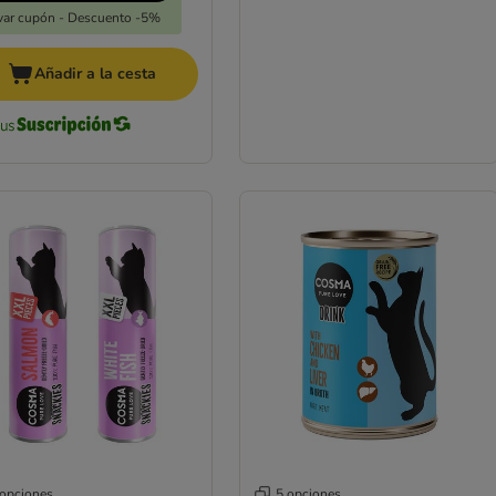
var cupón - Descuento -5%
Añadir a la cesta
 opciones
5 opciones