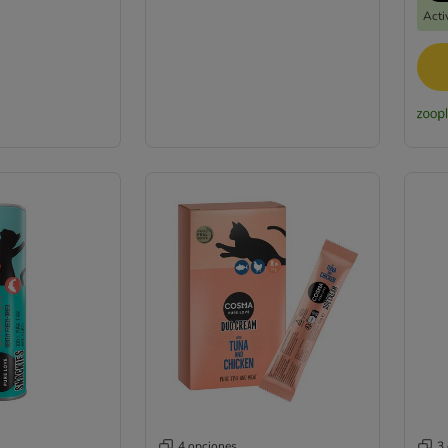
Acti
4 opciones
3