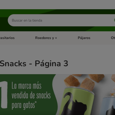
Buscar
productos
asitarios
Roedores y +
Pájaros
Ot
tegoria abierto: Dieta Vet.
Menú de categoria abierto: Antiparasitarios
Menú de categoria abierto
Menú 
Snacks - Página 3