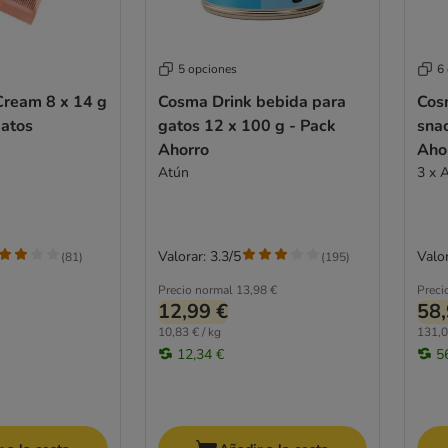
5 opciones
6
ream 8 x 14 g
Cosma Drink bebida para
Cos
gatos
gatos 12 x 100 g - Pack
snac
Ahorro
Aho
Atún
3 x 
Valorar: 3.3/5
Valor
(
81
)
(
195
)
Precio normal
13,98 €
Preci
12,99 €
58,
10,83 € / kg
131,0
12,34 €
5