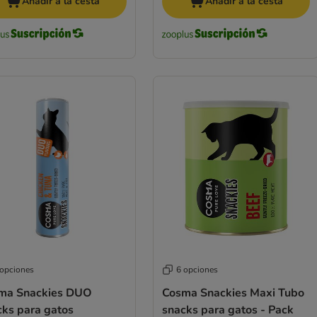
Añadir a la cesta
Añadir a la cesta
 opciones
6 opciones
ma Snackies DUO
Cosma Snackies Maxi Tubo
cks para gatos
snacks para gatos - Pack