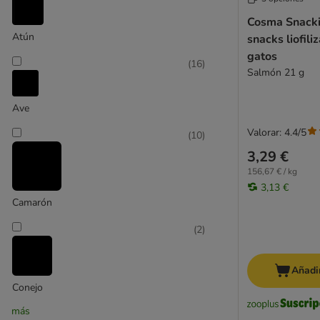
Thrive
Cosma Snacki
Trixie
Atún
snacks liofili
Ultima
gatos
Vitakraft
(
16
)
Salmón 21 g
Whiskas
Wild Freedom
Ave
Yarrah Bio
Snacks líquidos
Valorar: 4.4/5
(
10
)
3,29 €
156,67 € / kg
3,13 €
Camarón
(
2
)
Añadir
Conejo
más
(
8
)