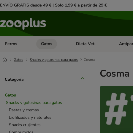
ENVÍO GRATIS desde 49 € | Solo 1,99 € a partir de 29 €
Perros
Gatos
Dieta Vet.
Antipar
Menú de categoria abierto: Perros
Menú de categoria abierto: Gatos
Menú de ca
Gatos
Snacks y golosinas para gatos
Cosma
Cosma 
Categoría
Gatos
Snacks y golosinas para gatos
Pastas y cremas
Liofilizados y naturales
Snacks crujientes
Comprimidos