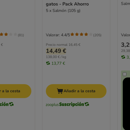
gatos - Pack Ahorro
Salm
5 x Salmón (105 g)
Valorar: 4.4/5
Valor
(
81
)
(
205
)
3,2
 €
Precio normal
16,45 €
14,49 €
29,38
138,00 € / kg
3
13,77 €
 a la cesta
Añadir a la cesta