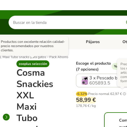
Buscar
productos
asitarios
Roedores y +
Pájaros
Ot
Productos con excelente relación calidad-
tegoria abierto: Dieta Vet.
Menú de categoria abierto: Antiparasitarios
Menú de categoria abierto
Menú 
precio recomendados por nuestros
clientes.
 Maxi Tubo snacks para gatos - Pack Ahorro
Escoge el producto
zooplus selección
Prec
% Descu
los
Cosma
(7 opciones)
artí
com
3 x Pescado blanc
Snackies
form
605893.5
XXL
-6.32%
Precio normal
62,97 €
58,99 €
Maxi
178,76 € / kg
Tubo
Com