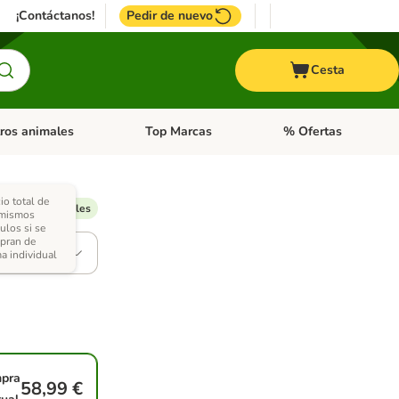
¡Contáctanos!
Pedir de nuevo
Cesta
ros animales
Top Marcas
% Ofertas
: Roedores y +
de categoria abierto: Pájaros
Menú de categoria abierto: Otros animales
Menú de categoria abie
io total de
entos disponibles
 mismos
culos si se
pran de
o (330 g)
a individual
pra
58,99 €