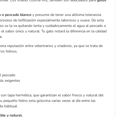
aborear. Los snacks Cosma XXL también son adecuados para
gatos
ón o pescado blanco
y presume de tener una altísima tolerancia
oceso de liofilización especialmente laborioso y suave. De esta
so se la va quitando lenta y cuidadosamente el agua al pescado o
 el sabor único y natural. Tu gato notará la diferencia en la calidad
a.
 reputación entre veterinarios y criadores, ya que se trata de
os felinos.
l pescado
ás exigentes
con tapa hermética, que garantizan el sabor fresco y natural del
u pequeño felino esta golosina varias veces al día entre las
a habitual.
ble y natural.