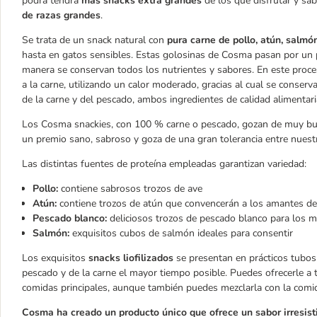
podrá tendrá
más snacks extra grandes
de los que disfrutar y s
de razas grandes
.
Se trata de un snack natural con
pura carne de pollo, atún, salm
hasta en gatos sensibles. Estas golosinas de Cosma pasan por un pr
manera se conservan todos los nutrientes y sabores. En este proce
a la carne, utilizando un calor moderado, gracias al cual se conserva
de la carne y del pescado, ambos ingredientes de calidad alimentari
Los Cosma snackies, con 100 % carne o pescado, gozan de muy buena
un premio sano, sabroso y goza de una gran tolerancia entre nuestr
Las distintas fuentes de proteína empleadas garantizan variedad:
Pollo:
contiene sabrosos trozos de ave
Atún:
contiene trozos de atún que convencerán a los amantes de
Pescado blanco:
deliciosos trozos de pescado blanco para los m
Salmón:
exquisitos cubos de salmón ideales para consentir
Los exquisitos
snacks liofilizados
se presentan en prácticos tubos 
pescado y de la carne el mayor tiempo posible. Puedes ofrecerle a t
comidas principales, aunque también puedes mezclarla con la comid
Cosma ha creado un producto único que ofrece un sabor irresisti