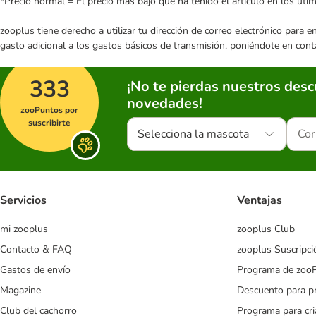
*Precio normal = El precio más bajo que ha tenido el artículo en los úti
zooplus tiene derecho a utilizar tu dirección de correo electrónico para 
gasto adicional a los gastos básicos de transmisión, poniéndote en cont
333
¡No te pierdas nuestros des
novedades!
zooPuntos por
suscribirte
Selecciona la mascota
Servicios
Ventajas
mi zooplus
zooplus Club
Contacto & FAQ
zooplus Suscripci
Gastos de envío
Programa de zoo
Magazine
Descuento para p
Club del cachorro
Programa para cr