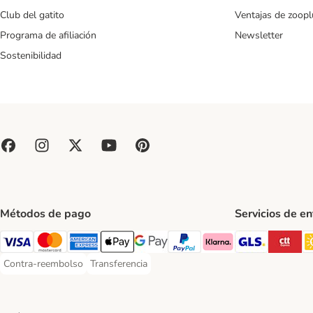
Club del gatito
Ventajas de zoopl
Programa de afiliación
Newsletter
Sostenibilidad
Métodos de pago
Servicios de e
GLS Ship
CT
Visa Payment Method
Mastercard Payment Method
American Express Payment Method
Apple Pay Payment Method
Google Pay Payment Method
PayPal Payment Method
Klarna Payment Method
Contra-reembolso
Transferencia
Contra-reembolso Payment Method
Transferencia Payment Method