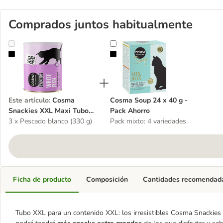
Comprados juntos habitualmente
Cosma Snackies XXL Maxi Tubo snacks para gatos - Pack Ahorro
Cosma Soup 24 x 40 g - Pack Aho
Este artículo
:
Cosma
Cosma Soup 24 x 40 g -
Snackies XXL Maxi Tubo
Pack Ahorro
snacks para gatos - Pack
3 x Pescado blanco (330 g)
Pack mixto: 4 variedades
Ahorro
Ficha de producto
Composición
Cantidades recomendad
Tubo XXL para un contenido XXL: los irresistibles Cosma Snackies 