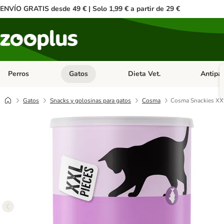
ENVÍO GRATIS desde 49 € | Solo 1,99 € a partir de 29 €
Perros
Gatos
Dieta Vet.
Antipar
Menú de categoria abierto: Perros
Menú de categoria abierto: Gatos
Menú de ca
Gatos
Snacks y golosinas para gatos
Cosma
Cosma Snackies XXL