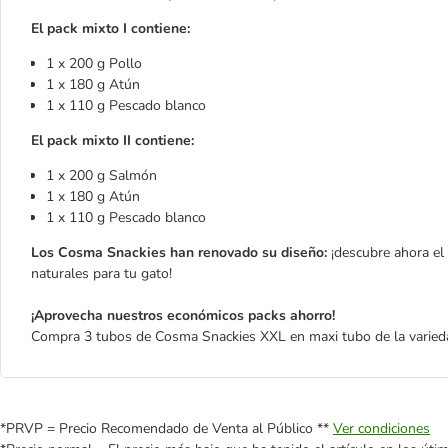
El pack mixto I contiene:
1 x 200 g Pollo
1 x 180 g Atún
1 x 110 g Pescado blanco
El pack mixto II contiene:
1 x 200 g Salmón
1 x 180 g Atún
1 x 110 g Pescado blanco
Los Cosma Snackies han renovado su diseño:
¡descubre ahora el
naturales para tu gato!
¡Aprovecha nuestros económicos packs ahorro!
Compra 3 tubos de Cosma Snackies XXL en maxi tubo de la varied
*PRVP = Precio Recomendado de Venta al Público **
Ver condiciones