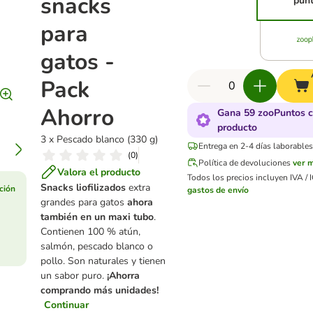
snacks
pun
para
gatos -
Pack
Ahorro
Gana 59 zooPuntos c
producto
3 x Pescado blanco (330 g)
Entrega en 2-4 días laborables
(
0
)
Política de devoluciones
ver 
Valora el producto
Todos los precios incluyen IVA / I
Snacks liofilizados
extra
ción
gastos de envío
grandes para gatos
ahora
también en un maxi tubo
.
Contienen 100 % atún,
salmón, pescado blanco o
pollo. Son naturales y tienen
un sabor puro.
¡Ahorra
comprando más unidades!
Continuar