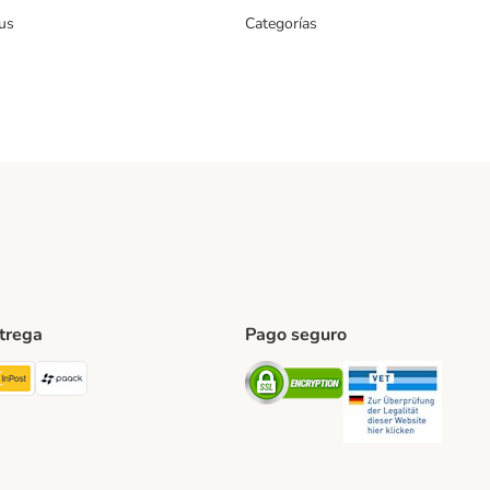
us
Categorías
ntrega
Pago seguro
ping Method
TExpress Shipping Method
InPost Shipping Method
paack Shipping Method
Security
Securit