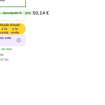
tual
50,14 €
-15%
Añadir
Añadir
a la
a la
cesta
cesta
on este
:
ver más
más
GIC.
Ver