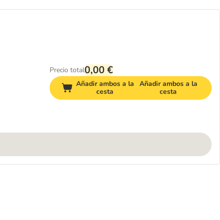
0,00 €
Precio total
Añadir ambos a la
Añadir ambos a la
cesta
cesta