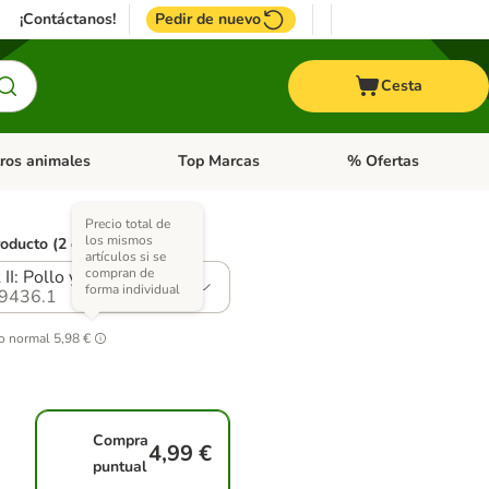
¡Contáctanos!
Pedir de nuevo
Cesta
ros animales
Top Marcas
% Ofertas
: Roedores y +
de categoria abierto: Pájaros
Menú de categoria abierto: Otros animales
Menú de categoria abie
Precio total de
los mismos
roducto (2 opciones)
artículos si se
compran de
 II: Pollo y Salmón
forma individual
9436.1
o normal
5,98 €
Compra
4,99 €
puntual