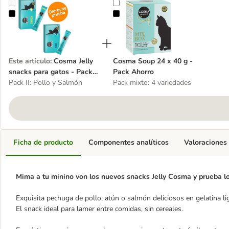
Cosma Jelly snacks para gatos - Pack de prueba
Cosma Soup 24 x 40 g - Pack Aho
Este artículo
:
Cosma Jelly
Cosma Soup 24 x 40 g -
snacks para gatos - Pack
Pack Ahorro
de prueba
Pack II: Pollo y Salmón
Pack mixto: 4 variedades
Ficha de producto
Componentes analíticos
Valoraciones
Mima a tu minino von los nuevos snacks Jelly Cosma y prueba lo
Exquisita pechuga de pollo, atún o salmón deliciosos en gelatina li
El snack ideal para lamer entre comidas, sin cereales.