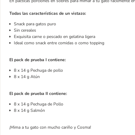
En pácticas porciones en sobres para mimar a tu gato facilmente 
Todas las características de un vistazo:
Snack para gatos puro
Sin cereales
Exquisita carne o pescado en gelatina ligera
Ideal como snack entre comidas o como topping
El pack de prueba I contiene:
8 x 14 g Pechuga de pollo
8 x 14 g Atún
El pack de prueba II contiene:​​​​​​
8 x 14 g Pechuga de Pollo
8 x 14 g Salmón
¡Mima a tu gato con mucho cariño y Cosma!