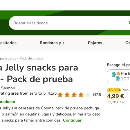
Buscar
productos
asitarios
Roedores y +
Pájaros
Ot
tegoria abierto: Dieta Vet.
Menú de categoria abierto: Antiparasitarios
Menú de categoria abierto
Menú 
para gatos - Pack de prueba
 Jelly snacks para
Escoge el p
Pack
 - Pack de prueba
100
 y Salmón
-16.56%
Preci
 rating area from zero to 5: 4.1/5
(
474
)
4,99 €
producto
22,28 € / kg
 Jelly sin cereales
de Cosma: pack de prueba pechuga
 o salmón en gelatina, ligera y deliciosa. Mima a tu gato
 snacks para lamer entre comidas.
Continuar