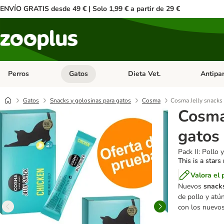
ENVÍO GRATIS desde 49 € | Solo 1,99 € a partir de 29 €
Perros
Gatos
Dieta Vet.
Antipar
Menú de categoria abierto: Perros
Menú de categoria abierto: Gatos
Menú de ca
Gatos
Snacks y golosinas para gatos
Cosma
Cosma Jelly snacks 
Cosma
gatos
Pack II: Pollo
This is a stars
Valora el 
Nuevos
snacks
de pollo y atún
con los nuevos