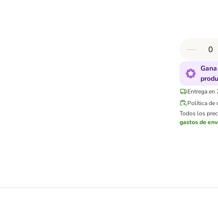
Gana 
produ
Entrega en 
Política de
Todos los preci
gastos de env