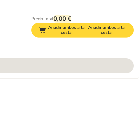
0,00 €
Precio total
Añadir ambos a la
Añadir ambos a la
cesta
cesta