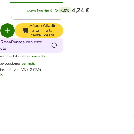
4,24 €
-15%
Añadir
Añadir
a la
a la
cesta
cesta
5 zooPuntos con este
cto
2-4 días laborables:
ver más
 devoluciones
ver más
os incluyen IVA / IGIC.
Ver
ío