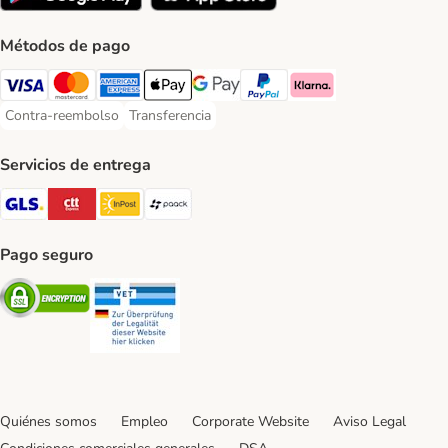
Métodos de pago
Visa Payment Method
Mastercard Payment Method
American Express Payment Method
Apple Pay Payment Method
Google Pay Payment Method
PayPal Payment Method
Klarna Payment Method
Contra-reembolso
Transferencia
Contra-reembolso Payment Method
Transferencia Payment Method
Servicios de entrega
GLS Shipping Method
CTTExpress Shipping Method
InPost Shipping Method
paack Shipping Method
Pago seguro
Security
Security
Quiénes somos
Empleo
Corporate Website
Aviso Legal