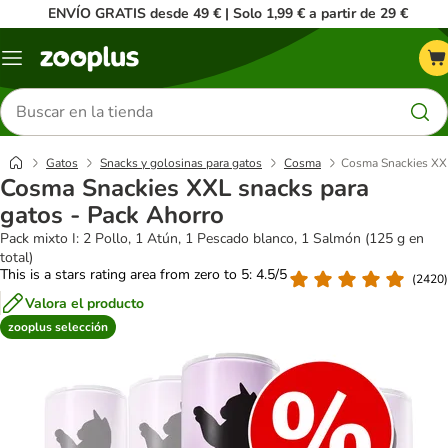
ENVÍO GRATIS desde 49 € | Solo 1,99 € a partir de 29 €
Menú
Buscar
productos
Gatos
Snacks y golosinas para gatos
Cosma
Cosma Snackies XXL
Cosma Snackies XXL snacks para
gatos - Pack Ahorro
Pack mixto I: 2 Pollo, 1 Atún, 1 Pescado blanco, 1 Salmón (125 g en
total)
This is a stars rating area from zero to 5: 4.5/5
(
2420
)
Valora el producto
zooplus selección