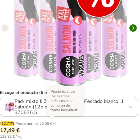
Precio total de
Escoge el producto (6 opciones)
los mismos
Pack mixto I: 2 Pollo, 1 Atún, 1 Pescado blanco, 1
artículos si se
compran de
Salmón (125 g en total)
forma individual
370876.5
-12.77%
Precio normal
20,05 €
17,49 €
139,92 € / kg