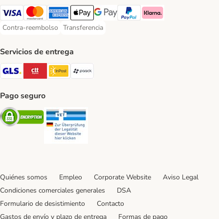
Visa Payment Method
Mastercard Payment Method
American Express Payment Method
Apple Pay Payment Method
Google Pay Payment Method
PayPal Payment Method
Klarna Payment Method
Contra-reembolso
Transferencia
Contra-reembolso Payment Method
Transferencia Payment Method
Servicios de entrega
GLS Shipping Method
CTTExpress Shipping Method
InPost Shipping Method
paack Shipping Method
Pago seguro
Security
Security
Quiénes somos
Empleo
Corporate Website
Aviso Legal
Condiciones comerciales generales
DSA
Formulario de desistimiento
Contacto
Gastos de envío y plazo de entrega
Formas de pago