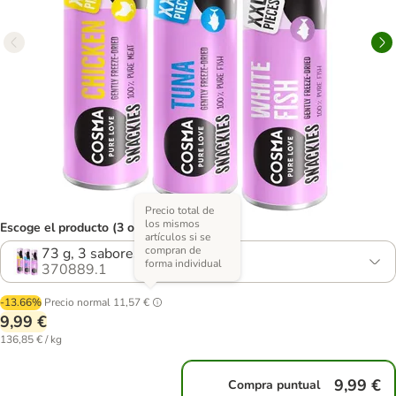
Precio total de
los mismos
Escoge el producto (3 opciones)
artículos si se
compran de
73 g, 3 sabores diferentes
forma individual
370889.1
-13.66%
Precio normal
11,57 €
9,99 €
136,85 € / kg
9,99 €
Compra puntual