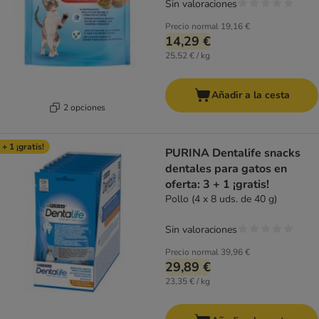
Sin valoraciones
Precio normal
19,16 €
14,29 €
25,52 € / kg
Añadir a la cesta
2 opciones
 + 1 ¡gratis!
PURINA Dentalife snacks
dentales para gatos en
oferta: 3 + 1 ¡gratis!
Pollo (4 x 8 uds. de 40 g)
Sin valoraciones
Precio normal
39,96 €
29,89 €
23,35 € / kg