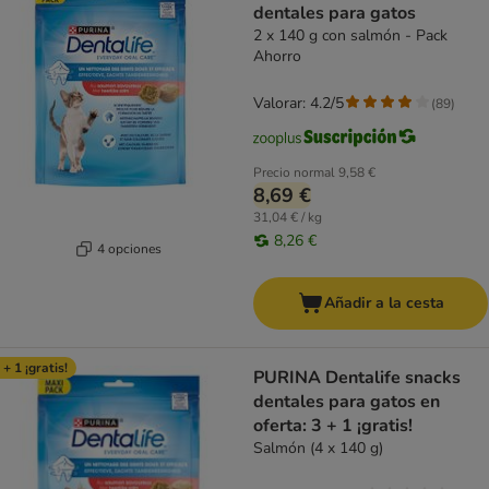
dentales para gatos
2 x 140 g con salmón - Pack
Ahorro
Valorar: 4.2/5
(
89
)
Precio normal
9,58 €
8,69 €
31,04 € / kg
8,26 €
4 opciones
Añadir a la cesta
 + 1 ¡gratis!
PURINA Dentalife snacks
dentales para gatos en
oferta: 3 + 1 ¡gratis!
Salmón (4 x 140 g)