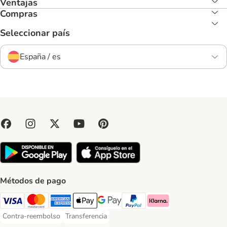
Ventajas
Compras
Seleccionar país
España / es
Métodos de pago
Visa Payment Method
Mastercard Payment Method
American Express Payment Method
Apple Pay Payment Method
Google Pay Payment Method
PayPal Payment Method
Klarna Payment Method
Contra-reembolso
Transferencia
Contra-reembolso Payment Method
Transferencia Payment Method