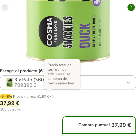
Precio total de
los mismos
Escoge el producto (6 opciones)
artículos si se
compran de
3 x Pato (360 g)
forma individual
709392.3
-9.48%
Precio normal
41,97 €
37,99 €
105,53 € / kg
37,99 €
Compra puntual