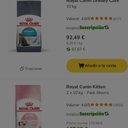
Royal Canin Urinary Care
10 kg
Valorar: 4.6/5
(
617
)
92,49 €
9,25 € / kg
87,87 €
Añadir a la cesta
5 opciones
Royal Canin Kitten
2 x 10 kg - Pack Ahorro
Valorar: 4.6/5
(
2850
)
Precio normal
170,98 €