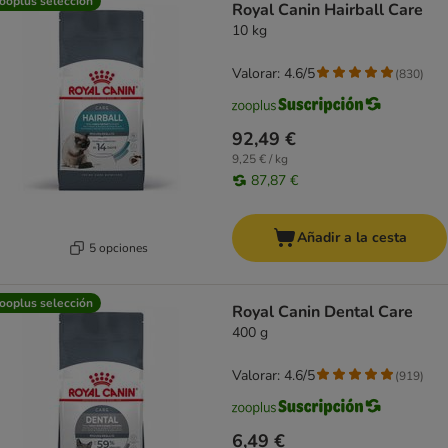
ooplus selección
Royal Canin Hairball Care
10 kg
Valorar: 4.6/5
(
830
)
92,49 €
9,25 € / kg
87,87 €
Añadir a la cesta
5 opciones
ooplus selección
Royal Canin Dental Care
400 g
Valorar: 4.6/5
(
919
)
6,49 €