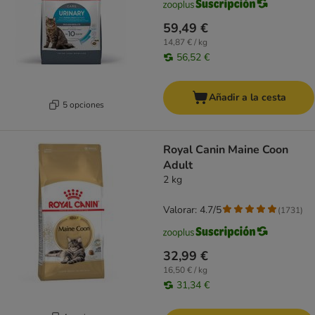
59,49 €
14,87 € / kg
56,52 €
Añadir a la cesta
5 opciones
Royal Canin Maine Coon
Adult
2 kg
Valorar: 4.7/5
(
1731
)
32,99 €
16,50 € / kg
31,34 €