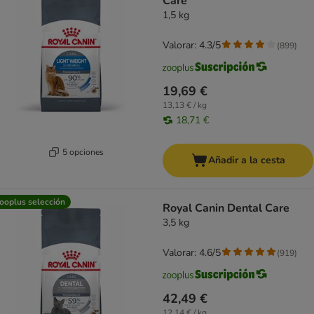
Care
1,5 kg
Valorar: 4.3/5
(
899
)
19,69 €
13,13 € / kg
18,71 €
5 opciones
Añadir a la cesta
ooplus selección
Royal Canin Dental Care
3,5 kg
Valorar: 4.6/5
(
919
)
42,49 €
12,14 € / kg