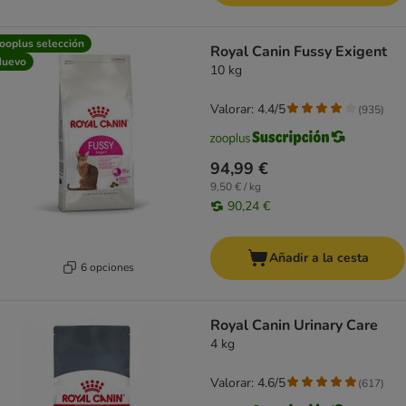
ooplus selección
Royal Canin Fussy Exigent
Nuevo
10 kg
Valorar: 4.4/5
(
935
)
94,99 €
9,50 € / kg
90,24 €
Añadir a la cesta
6 opciones
Royal Canin Urinary Care
4 kg
Valorar: 4.6/5
(
617
)