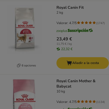
Royal Canin Fit
2 kg
Valorar: 4.7/5
(
1747
)
23,49 €
11,75 € / kg
22,32 €
Añadir a la cesta
6 opciones
Royal Canin Mother &
Babycat
10 kg
Valorar: 4.7/5
(
1134
)