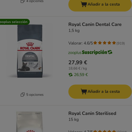
4 opciones
Añadir a la cesta
ooplus selección
Royal Canin Dental Care
1,5 kg
Valorar: 4.6/5
(
919
)
27,99 €
18,66 € / kg
26,59 €
Añadir a la cesta
5 opciones
Royal Canin Sterilised
15 kg