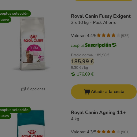
ooplus selección
Royal Canin Fussy Exigent
Nuevo
2 x 10 kg - Pack Ahorro
Valorar: 4.4/5
(
935
)
Precio normal
189,98 €
185,99 €
9,30 € / kg
176,69 €
6 opciones
Añadir a la cesta
ooplus selección
Royal Canin Ageing 11+
Nuevo
4 kg
Valorar: 4.3/5
(
901
)