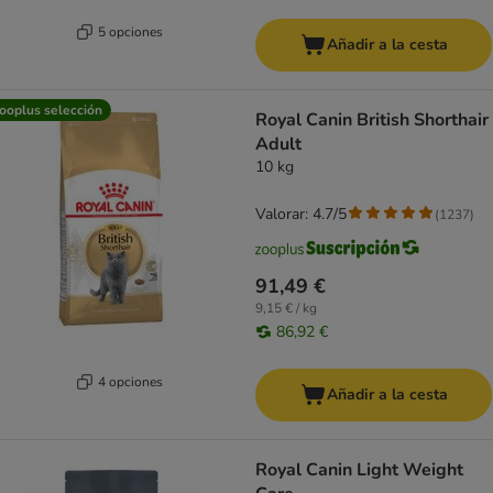
5 opciones
Añadir a la cesta
ooplus selección
Royal Canin British Shorthair
Adult
10 kg
Valorar: 4.7/5
(
1237
)
91,49 €
9,15 € / kg
86,92 €
4 opciones
Añadir a la cesta
Royal Canin Light Weight