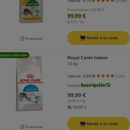
Valorar: 4.7/5
(
10094
)
Precio normal
119,99 €
99,99 €
8,33 € / kg
Añadir a la cesta
6 opciones
ooplus selección
Royal Canin Indoor
10 kg
Valorar: 4.5/5
(
1263
)
99,99 €
10,00 € / kg
94,99 €
Añadir a la cesta
6 opciones