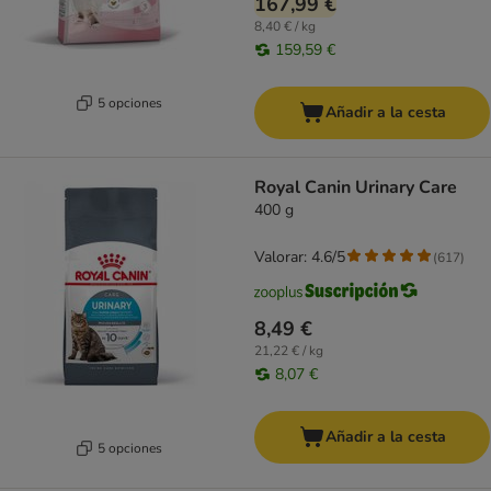
167,99 €
8,40 € / kg
159,59 €
5 opciones
Añadir a la cesta
Royal Canin Urinary Care
400 g
Valorar: 4.6/5
(
617
)
8,49 €
21,22 € / kg
8,07 €
Añadir a la cesta
5 opciones