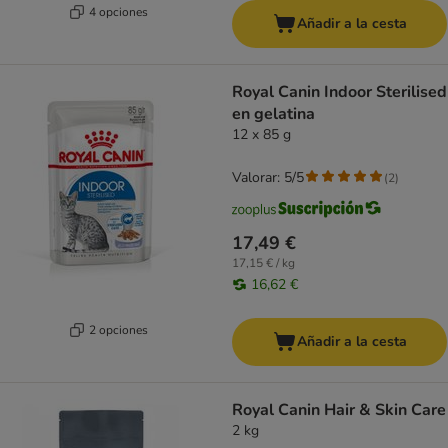
4 opciones
Añadir a la cesta
Royal Canin Indoor Sterilised
en gelatina
12 x 85 g
Valorar: 5/5
(
2
)
17,49 €
17,15 € / kg
16,62 €
2 opciones
Añadir a la cesta
Royal Canin Hair & Skin Care
2 kg