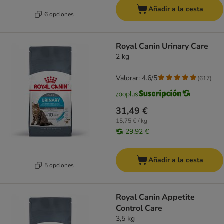
Añadir a la cesta
6 opciones
Royal Canin Urinary Care
2 kg
Valorar: 4.6/5
(
617
)
31,49 €
15,75 € / kg
29,92 €
Añadir a la cesta
5 opciones
Royal Canin Appetite
Control Care
3,5 kg