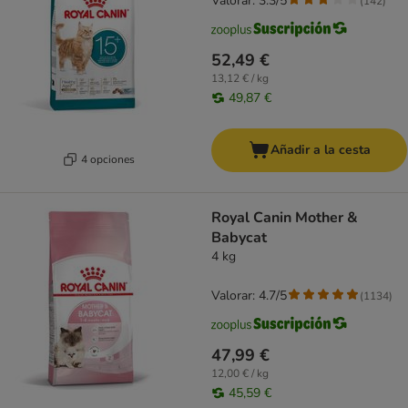
Valorar: 3.3/5
(
142
)
52,49 €
13,12 € / kg
49,87 €
Añadir a la cesta
4 opciones
Royal Canin Mother &
Babycat
4 kg
Valorar: 4.7/5
(
1134
)
47,99 €
12,00 € / kg
45,59 €