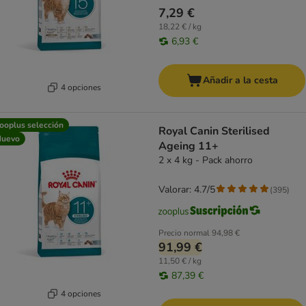
7,29 €
18,22 € / kg
6,93 €
Añadir a la cesta
4 opciones
ooplus selección
Royal Canin Sterilised
Nuevo
Ageing 11+
2 x 4 kg - Pack ahorro
Valorar: 4.7/5
(
395
)
Precio normal
94,98 €
91,99 €
11,50 € / kg
87,39 €
4 opciones