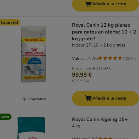
Añadir a la cesta
 kg ¡gratis!
Royal Canin 12 kg pienso
para gatos en oferta: 10 + 2
kg ¡gratis!
Indoor 27 (10 + 2 kg gratis)
Valorar: 4.7/5
(
10094
)
Precio normal
119,99 €
99,99 €
8,33 € / kg
Añadir a la cesta
6 opciones
Nuevo
Royal Canin Ageing 15+
4 kg