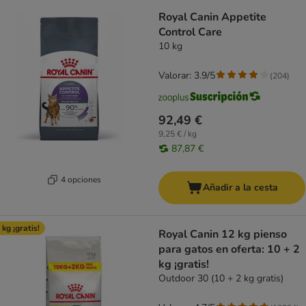
Royal Canin Appetite
Control Care
10 kg
Valorar: 3.9/5
(
204
)
92,49 €
9,25 € / kg
87,87 €
4 opciones
Añadir a la cesta
 kg ¡gratis!
Royal Canin 12 kg pienso
para gatos en oferta: 10 + 2
kg ¡gratis!
Outdoor 30 (10 + 2 kg gratis)