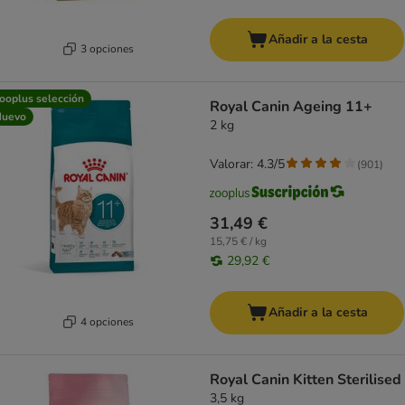
Añadir a la cesta
3 opciones
ooplus selección
Royal Canin Ageing 11+
Nuevo
2 kg
Valorar: 4.3/5
(
901
)
31,49 €
15,75 € / kg
29,92 €
Añadir a la cesta
4 opciones
Royal Canin Kitten Sterilised
3,5 kg