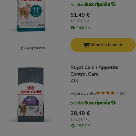
51,49 €
12,87 € / kg
48,92 €
Añadir a la cesta
4 opciones
Royal Canin Appetite
Control Care
2 kg
Valorar: 3.9/5
(
204
)
30,49 €
15,25 € / kg
28,97 €