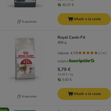
40,37 €
Añadir a la cesta
5 opciones
Royal Canin Fit
400 g
Valorar: 4.7/5
(
1747
)
5,79 €
14,48 € / kg
5,50 €
Añadir a la cesta
6 opciones
Nuevo