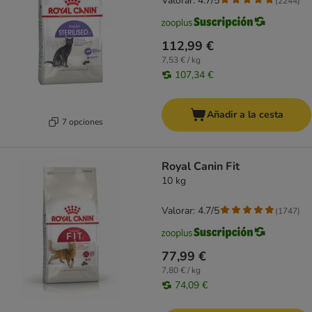
Valorar: 4.7/5
(
2244
)
112,99 €
7,53 € / kg
107,34 €
Añadir a la cesta
7 opciones
Royal Canin Fit
10 kg
Valorar: 4.7/5
(
1747
)
77,99 €
7,80 € / kg
74,09 €