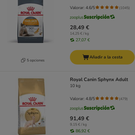
Valorar: 4.6/5
(
1045
)
28,49 €
14,25 € / kg
27,07 €
Añadir a la cesta
5 opciones
Royal Canin Sphynx Adult
10 kg
Valorar: 4.8/5
(
479
)
91,49 €
9,15 € / kg
86,92 €