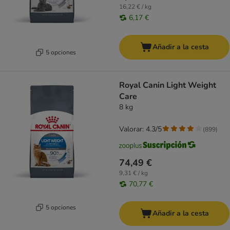
16,22 € / kg
6,17 €
Añadir a la cesta
5 opciones
Royal Canin Light Weight
Care
8 kg
Valorar: 4.3/5
(
899
)
74,49 €
9,31 € / kg
70,77 €
5 opciones
Añadir a la cesta