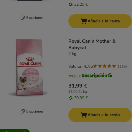
32,29 €
5 opciones
Añadir a la cesta
Royal Canin Mother &
Babycat
2 kg
Valorar: 4.7/5
(
1134
)
31,99 €
16,00 € / kg
30,39 €
5 opciones
Añadir a la cesta