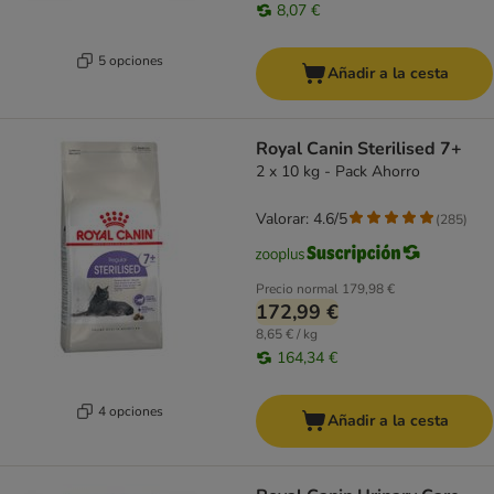
8,07 €
5 opciones
Añadir a la cesta
Royal Canin Sterilised 7+
2 x 10 kg - Pack Ahorro
Valorar: 4.6/5
(
285
)
Precio normal
179,98 €
172,99 €
8,65 € / kg
164,34 €
4 opciones
Añadir a la cesta