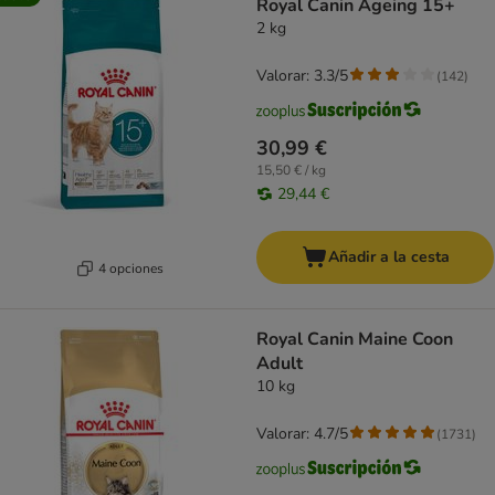
Royal Canin Ageing 15+
2 kg
Valorar: 3.3/5
(
142
)
30,99 €
15,50 € / kg
29,44 €
Añadir a la cesta
4 opciones
Royal Canin Maine Coon
Adult
10 kg
Valorar: 4.7/5
(
1731
)