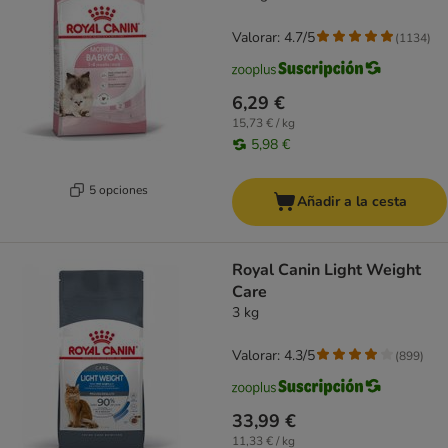
Valorar: 4.7/5
(
1134
)
6,29 €
15,73 € / kg
5,98 €
5 opciones
Añadir a la cesta
Royal Canin Light Weight
Care
3 kg
Valorar: 4.3/5
(
899
)
33,99 €
11,33 € / kg