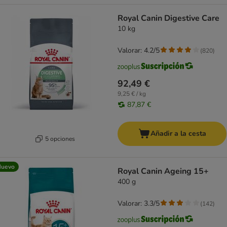
Royal Canin Digestive Care
10 kg
Valorar: 4.2/5
(
820
)
92,49 €
9,25 € / kg
87,87 €
Añadir a la cesta
5 opciones
Nuevo
Royal Canin Ageing 15+
400 g
Valorar: 3.3/5
(
142
)