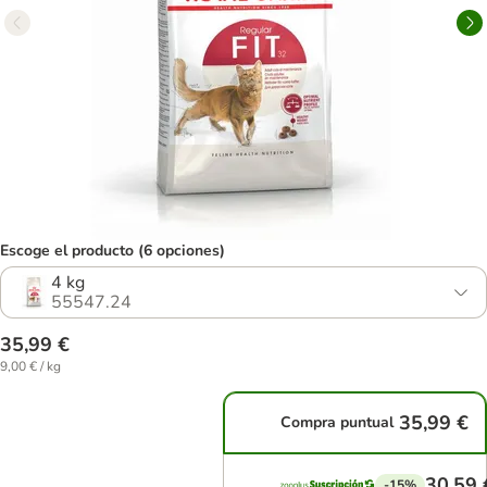
Escoge el producto (6 opciones)
4 kg
55547.24
35,99 €
9,00 € / kg
35,99 €
Compra puntual
30,59 
-15%