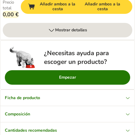
Precio
Añadir ambos a la
Añadir ambos a la
total
cesta
cesta
0,00 €
Mostrar detalles
¿Necesitas ayuda para
escoger un producto?
Empezar
Ficha de producto
Composición
Cantidades recomendadas