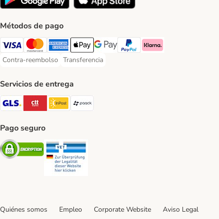
Métodos de pago
Visa Payment Method
Mastercard Payment Method
American Express Payment Method
Apple Pay Payment Method
Google Pay Payment Method
PayPal Payment Method
Klarna Payment Method
Contra-reembolso
Transferencia
Contra-reembolso Payment Method
Transferencia Payment Method
Servicios de entrega
GLS Shipping Method
CTTExpress Shipping Method
InPost Shipping Method
paack Shipping Method
Pago seguro
Security
Security
Quiénes somos
Empleo
Corporate Website
Aviso Legal