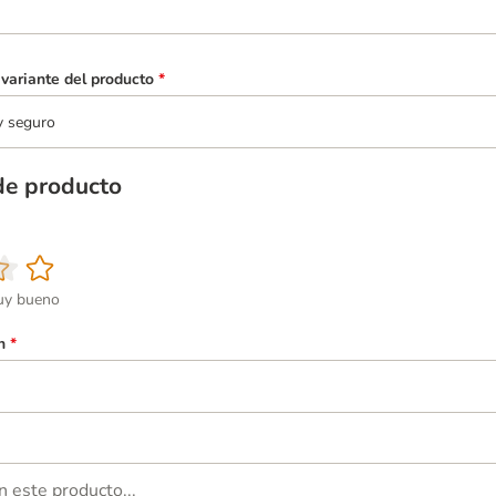
variante del producto
*
y seguro
de producto
y bueno
n
*