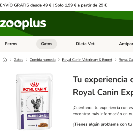
ENVÍO GRATIS desde 49 € | Solo 1,99 € a partir de 29 €
Perros
Gatos
Dieta Vet.
Antipar
Menú de categoria abierto: Perros
Menú de categoria abierto: Gatos
Menú de ca
Gatos
Comida húmeda
Royal Canin Veterinary & Expert
Royal Ca
Tu experiencia 
Royal Canin Exp
¡Cuéntanos tu experiencia con es
encontrar más información en n
¿Tienes algún problema con tu 