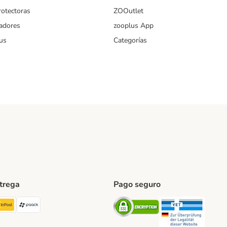
rotectoras
ZOOutlet
iadores
zooplus App
us
Categorías
ntrega
Pago seguro
ping Method
TExpress Shipping Method
InPost Shipping Method
paack Shipping Method
Security
Securit