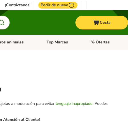
¡Contáctanos!
Pedir de nuevo
Cesta
ros animales
Top Marcas
% Ofertas
: Roedores y +
de categoria abierto: Pájaros
Menú de categoria abierto: Otros animales
Menú de categoria abie
a
sujetas a moderación para evitar
lenguaje inapropiado
. Puedes
 Atención al Cliente!