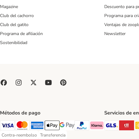
Magazine
Descuento para p
Club del cachorro
Programa para cr
Club del gatito
Ventajas de zoopl
Programa de afiliación
Newsletter
Sostenibilidad
Métodos de pago
Servicios de e
GLS Ship
CT
Visa Payment Method
Mastercard Payment Method
American Express Payment Method
Apple Pay Payment Method
Google Pay Payment Method
PayPal Payment Method
Klarna Payment Method
Contra-reembolso
Transferencia
Contra-reembolso Payment Method
Transferencia Payment Method