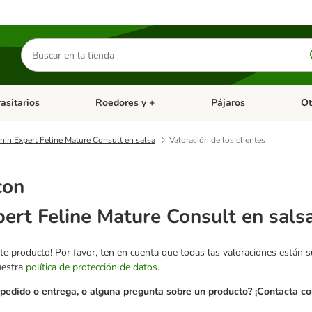
Buscar
productos
asitarios
Roedores y +
Pájaros
Ot
tegoria abierto: Dieta Vet.
Menú de categoria abierto: Antiparasitarios
Menú de categoria abierto
Menú 
nin Expert Feline Mature Consult en salsa
Valoración de los clientes
con
ert Feline Mature Consult en sals
te producto! Por favor, ten en cuenta que todas las valoraciones están 
uestra
política de protección de datos
.
pedido o entrega, o alguna pregunta sobre un producto? ¡Contacta con