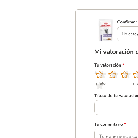
Confirmar 
No esto
Mi valoración 
Tu valoración
*
1
2
3
4
5
malo
mu
Título de tu valoració
Tu comentario
*