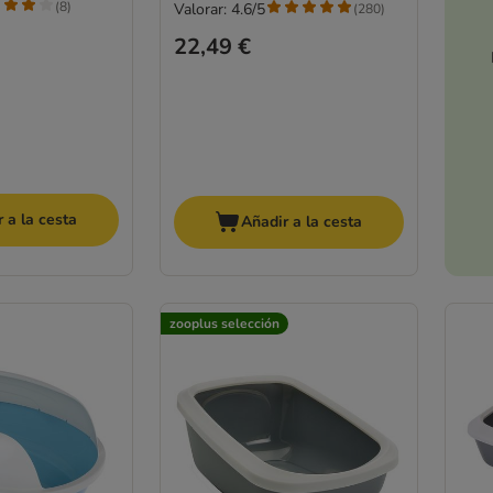
(
8
)
Valorar: 4.6/5
(
280
)
22,49 €
 a la cesta
Añadir a la cesta
zooplus selección