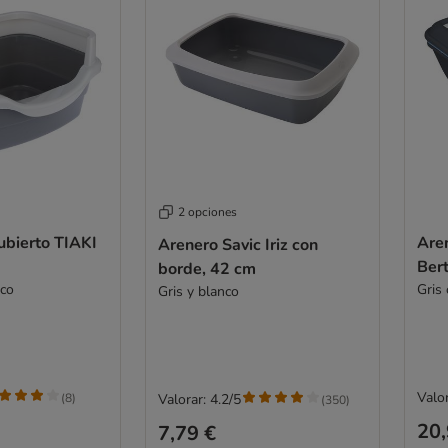
2 opciones
ubierto TIAKI
Aren
Arenero Savic Iriz con
Bert
borde, 42 cm
nco
Gris 
Gris y blanco
Valor
(
8
)
Valorar: 4.2/5
(
350
)
20,
7,79 €