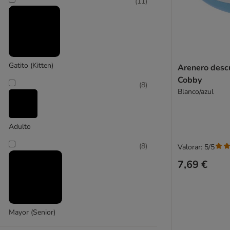
(
11
)
TIAKI
(
6
)
Trixie
Gatito (Kitten)
Arenero desc
Cobby
(
8
)
Blanco/azul
Adulto
(
8
)
Valorar: 5/5
7,69 €
Mayor (Senior)