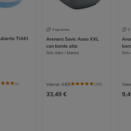
3 opciones
2
ubierto TIAKI
Arenero Savic Aseo XXL
Aren
con borde alto
bor
Gris claro / blanco
Gris 
(
1
)
Valorar: 4.6/5
Valor
(
280
)
33,49 €
9,4