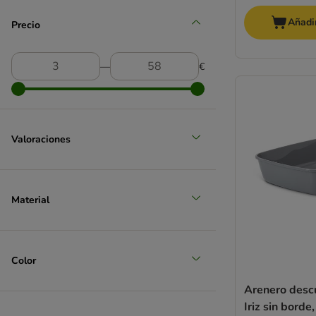
Añadir
Precio
―
€
Valoraciones
Material
Color
Arenero descu
Iriz sin borde