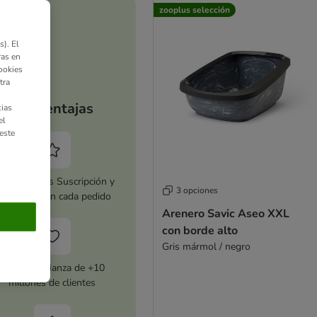
zooplus selección
). El
ras en
ookies
tra
Tus ventajas
ias
el
este
tiva zooplus Suscripción y
3 opciones
horra 5 % en cada pedido
Arenero Savic Aseo XXL
con borde alto
Gris mármol / negro
Con la confianza de +10
millones de clientes