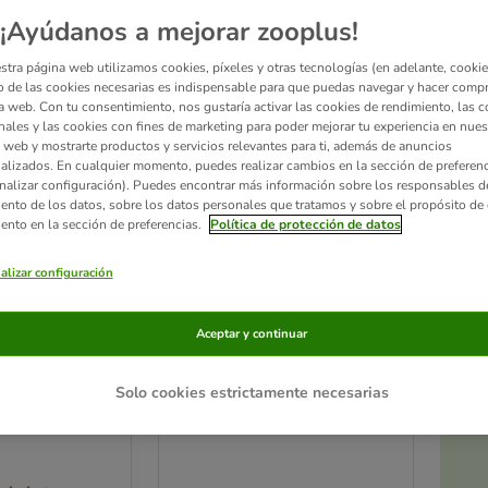
zooplus selección
¡Ayúdanos a mejorar zooplus!
stra página web utilizamos cookies, píxeles y otras tecnologías (en adelante, cookies
 de las cookies necesarias es indispensable para que puedas navegar y hacer comp
a web. Con tu consentimiento, nos gustaría activar las cookies de rendimiento, las c
nales y las cookies con fines de marketing para poder mejorar tu experiencia en nues
 web y mostrarte productos y servicios relevantes para ti, además de anuncios
alizados. En cualquier momento, puedes realizar cambios en la sección de preferenc
nalizar configuración). Puedes encontrar más información sobre los responsables d
iento de los datos, sobre los datos personales que tratamos y sobre el propósito de 
iento en la sección de preferencias.
Política de protección de datos
alizar configuración
Ac
3 opciones
a
 de acero
Arenero Savic Aseo XXL
Aceptar y continuar
con borde alto
Mocca / blanco
Solo cookies estrictamente necesarias