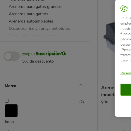
Areneros para gatos grandes
Areneros para gatitos
En nue
Areneros autolimpiables
empleo
Desodorantes y sprays antiolores
nuestr
funcio
Cubos y bolsas para arena
página
Palas y alfombrillas
person
(Perso
Filtros para areneros
tratam
tratam
5% de descuento
Person
Marca
Arenero kooa
inoxidable
gris
(
2
)
kooa