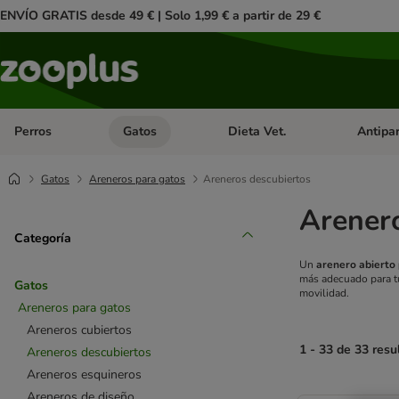
ENVÍO GRATIS desde 49 € | Solo 1,99 € a partir de 29 €
Perros
Gatos
Dieta Vet.
Antipar
Menú de categoria abierto: Perros
Menú de categoria abierto: Gatos
Menú de ca
Gatos
Areneros para gatos
Areneros descubiertos
Arenero
Categoría
Un
arenero abierto
más adecuado para t
Gatos
movilidad.
Areneros para gatos
Areneros cubiertos
1 - 33 de 33 resu
Areneros descubiertos
Areneros esquineros
product items ha
Areneros de diseño