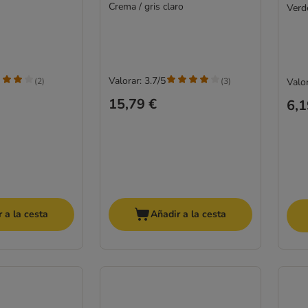
Crema / gris claro
Verd
Valorar: 3.7/5
(
2
)
(
3
)
Valor
15,79 €
6,1
 a la cesta
Añadir a la cesta