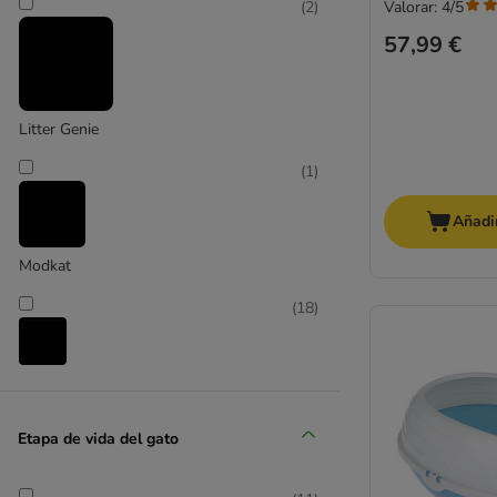
Valorar: 4/5
(
2
)
57,99 €
Litter Genie
(
1
)
Añadir
Modkat
(
18
)
savic
(
4
)
Etapa de vida del gato