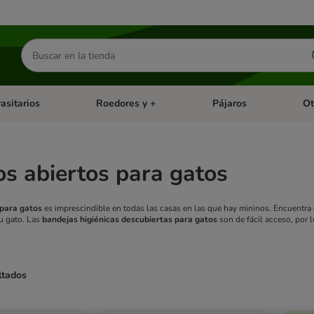
Buscar
productos
asitarios
Roedores y +
Pájaros
Ot
tegoria abierto: Dieta Vet.
Menú de categoria abierto: Antiparasitarios
Menú de categoria abierto
Menú 
s abiertos para gatos
 para gatos
es imprescindible en todas las casas en las que hay mininos. Encuentra 
u gato. Las
bandejas higiénicas descubiertas para gatos
son de fácil acceso, por 
ltados
ve been changed