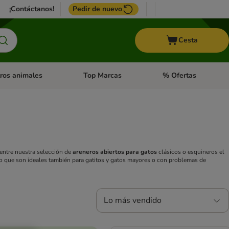
¡Contáctanos!
Pedir de nuevo
Cesta
ros animales
Top Marcas
% Ofertas
: Roedores y +
de categoria abierto: Pájaros
Menú de categoria abierto: Otros animales
Menú de categoria abie
entre nuestra selección de
areneros abiertos para gatos
clásicos o esquineros el
lo que son ideales también para gatitos y gatos mayores o con problemas de
Lo más vendido