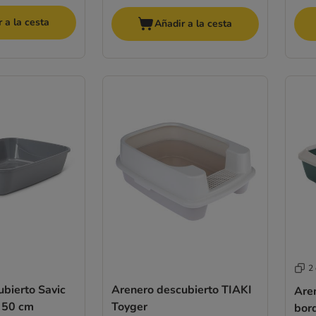
 a la cesta
Añadir a la cesta
2
bierto Savic
Arenero descubierto TIAKI
Aren
, 50 cm
Toyger
bor