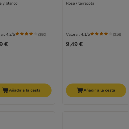
e y blanco
Rosa / terracota
ar: 4.2/5
Valorar: 4.1/5
(
350
)
(
316
)
9 €
9,49 €
Añadir a la cesta
Añadir a la cesta