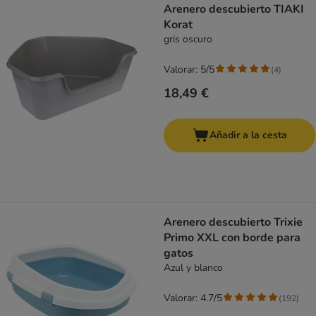
Arenero descubierto TIAKI
Korat
gris oscuro
Valorar: 5/5
(
4
)
18,49 €
Añadir a la cesta
Arenero descubierto Trixie
Primo XXL con borde para
gatos
Azul y blanco
Valorar: 4.7/5
(
192
)