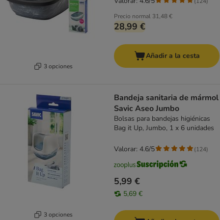
Valorar: 4.6/5
(
124
)
Precio normal
31,48 €
28,99 €
Añadir a la cesta
3 opciones
Bandeja sanitaria de mármol
Savic Aseo Jumbo
Bolsas para bandejas higiénicas
Bag it Up, Jumbo, 1 x 6 unidades
Valorar: 4.6/5
(
124
)
5,99 €
5,69 €
3 opciones