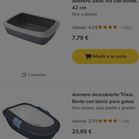
Arenero Savic Iriz con borde,
42 cm
Gris y blanco
Valorar: 4.2/5
(
350
)
7,79 €
Añadir a la cesta
2 opciones
Arenero descubierto Trixie
Berto con tamiz para gatos
Gris oscuro, azul pastel y granito
Valorar: 3.7/5
(
56
)
20,99 €