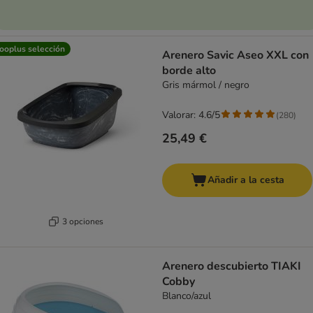
ooplus selección
Arenero Savic Aseo XXL con
borde alto
Gris mármol / negro
Valorar: 4.6/5
(
280
)
25,49 €
Añadir a la cesta
3 opciones
Arenero descubierto TIAKI
Cobby
Blanco/azul