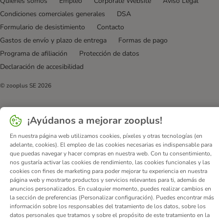
Quiénes somos
Empleo
Corporate Website
Aviso Legal
Condiciones comerciales generales
DSA
Formulario de desistimiento
Contacto
Gastos de envío y plazo de entrega
Formas de pago
Programa de afiliación
Protección de datos
Declaración de accesibilidad
© zooplus SE
2026
¡Ayúdanos a mejorar zooplus!
En nuestra página web utilizamos cookies, píxeles y otras tecnologías (en
adelante, cookies). El empleo de las cookies necesarias es indispensable para
que puedas navegar y hacer compras en nuestra web. Con tu consentimiento,
nos gustaría activar las cookies de rendimiento, las cookies funcionales y las
cookies con fines de marketing para poder mejorar tu experiencia en nuestra
página web y mostrarte productos y servicios relevantes para ti, además de
anuncios personalizados. En cualquier momento, puedes realizar cambios en
la sección de preferencias (Personalizar configuración). Puedes encontrar más
información sobre los responsables del tratamiento de los datos, sobre los
datos personales que tratamos y sobre el propósito de este tratamiento en la