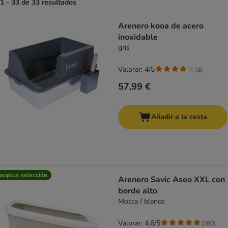
1 - 33 de 33 resultados
product items have been changed
Arenero kooa de acero
inoxidable
gris
Valorar: 4/5
(
8
)
57,99 €
Añadir a la cesta
ooplus selección
Arenero Savic Aseo XXL con
borde alto
Mocca / blanco
Valorar: 4.6/5
(
280
)