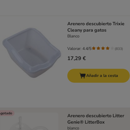
Arenero descubierto Trixie
Cleany para gatos
Blanco
Valorar: 4.4/5
(
833
)
17,29 €
Añadir a la cesta
gotado
Arenero descubierto Litter
Genie® LitterBox
blanco