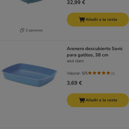
32,99 €
Añadir a la cesta
2 opciones
Arenero descubierto Savic
para gatitos, 38 cm
azul claro
Valorar: 5/5
(
1
)
3,69 €
Añadir a la cesta