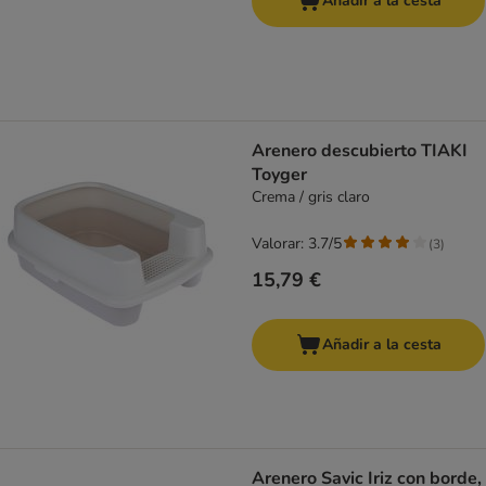
Añadir a la cesta
Arenero descubierto TIAKI
Toyger
Crema / gris claro
Valorar: 3.7/5
(
3
)
15,79 €
Añadir a la cesta
Arenero Savic Iriz con borde,