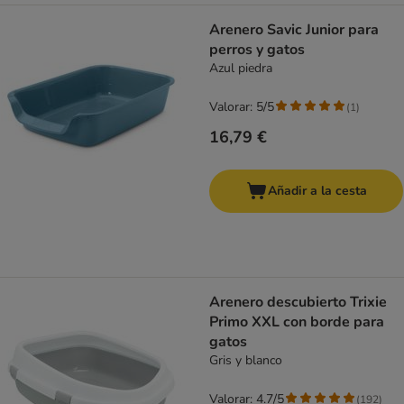
Arenero Savic Junior para
perros y gatos
Azul piedra
Valorar: 5/5
(
1
)
16,79 €
Añadir a la cesta
Arenero descubierto Trixie
Primo XXL con borde para
gatos
Gris y blanco
Valorar: 4.7/5
(
192
)