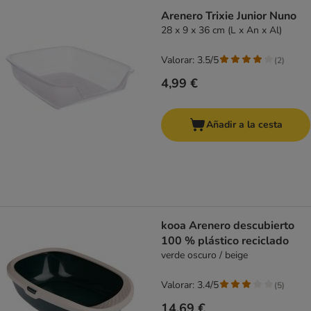
Arenero Trixie Junior Nuno
28 x 9 x 36 cm (L x An x Al)
Valorar: 3.5/5
(
2
)
4,99 €
Añadir a la cesta
kooa Arenero descubierto
100 % plástico reciclado
verde oscuro / beige
Valorar: 3.4/5
(
5
)
14,69 €