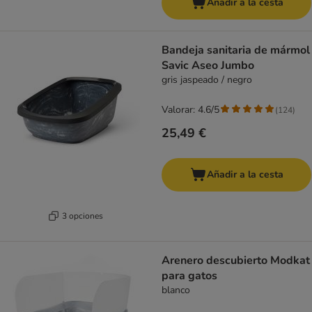
Añadir a la cesta
Bandeja sanitaria de mármol
Savic Aseo Jumbo
gris jaspeado / negro
Valorar: 4.6/5
(
124
)
25,49 €
Añadir a la cesta
3 opciones
Arenero descubierto Modkat
para gatos
blanco