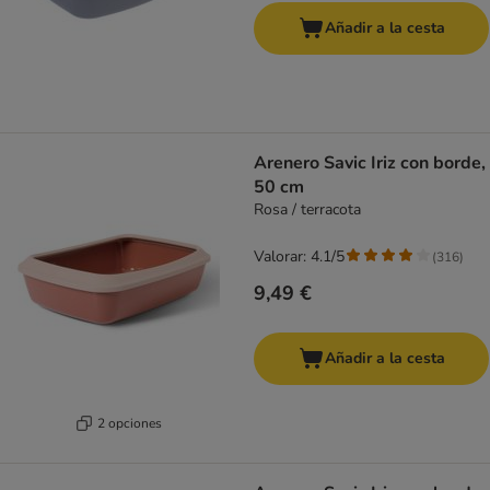
Añadir a la cesta
Arenero Savic Iriz con borde,
50 cm
Rosa / terracota
Valorar: 4.1/5
(
316
)
9,49 €
Añadir a la cesta
2 opciones