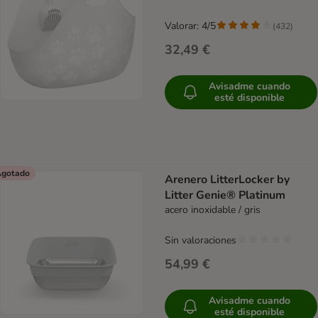
Valorar: 4/5
(
432
)
32,49 €
Avisadme cuando
esté disponible
gotado
Arenero LitterLocker by
Litter Genie® Platinum
acero inoxidable / gris
Sin valoraciones
54,99 €
Avisadme cuando
esté disponible