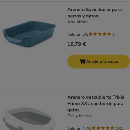
Arenero Savic Junior para
perros y gatos
Azul piedra
Valorar: 5/5
(
1
)
16,79 €
Añadir a la cesta
Arenero descubierto Trixie
Primo XXL con borde para
gatos
Gris y blanco
Valorar: 4.7/5
(
192
)