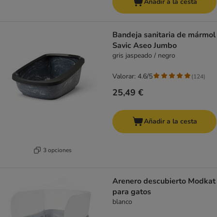
Añadir a la cesta
Bandeja sanitaria de mármol
Savic Aseo Jumbo
gris jaspeado / negro
Valorar: 4.6/5
(
124
)
25,49 €
Añadir a la cesta
3 opciones
Arenero descubierto Modkat
para gatos
blanco