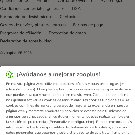
Quiénes somos
Empleo
Corporate Website
Aviso Legal
Condiciones comerciales generales
DSA
Formulario de desistimiento
Contacto
Gastos de envío y plazo de entrega
Formas de pago
Programa de afiliación
Protección de datos
Declaración de accesibilidad
© zooplus SE
2026
¡Ayúdanos a mejorar zooplus!
En nuestra página web utilizamos cookies, píxeles y otras tecnologías (en
adelante, cookies). El empleo de las cookies necesarias es indispensable para
que puedas navegar y hacer compras en nuestra web. Con tu consentimiento,
nos gustaría activar las cookies de rendimiento, las cookies funcionales y las
cookies con fines de marketing para poder mejorar tu experiencia en nuestra
página web y mostrarte productos y servicios relevantes para ti, además de
anuncios personalizados. En cualquier momento, puedes realizar cambios en
la sección de preferencias (Personalizar configuración). Puedes encontrar más
información sobre los responsables del tratamiento de los datos, sobre los
datos personales que tratamos y sobre el propósito de este tratamiento en la