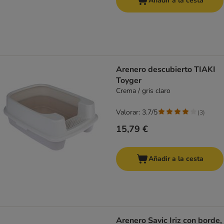
Añadir a la cesta
Arenero descubierto TIAKI
Toyger
Crema / gris claro
Valorar: 3.7/5
(
3
)
15,79 €
Añadir a la cesta
Arenero Savic Iriz con borde,