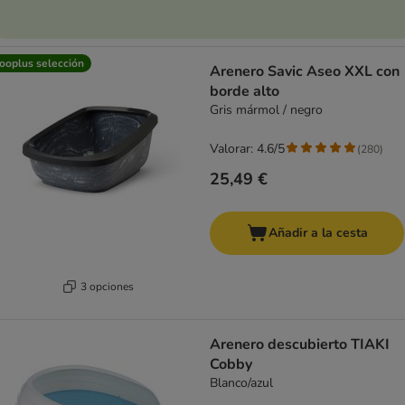
ooplus selección
Arenero Savic Aseo XXL con
borde alto
Gris mármol / negro
Valorar: 4.6/5
(
280
)
25,49 €
Añadir a la cesta
3 opciones
Arenero descubierto TIAKI
Cobby
Blanco/azul