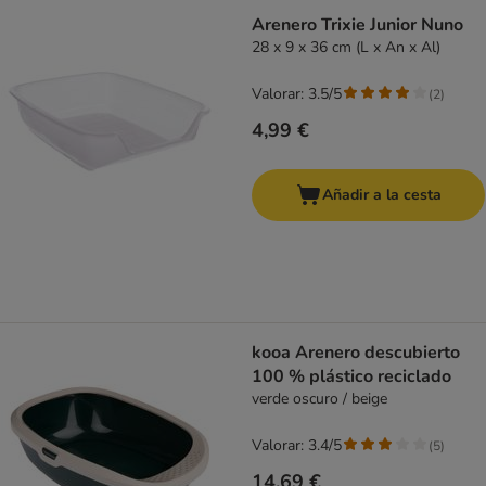
Arenero Trixie Junior Nuno
28 x 9 x 36 cm (L x An x Al)
Valorar: 3.5/5
(
2
)
4,99 €
Añadir a la cesta
kooa Arenero descubierto
100 % plástico reciclado
verde oscuro / beige
Valorar: 3.4/5
(
5
)
14,69 €