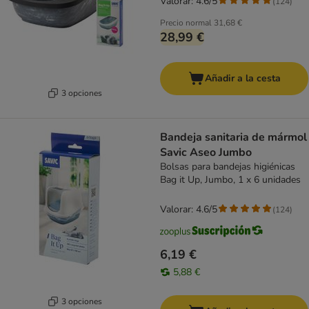
Valorar: 4.6/5
(
124
)
Precio normal
31,68 €
28,99 €
Añadir a la cesta
3 opciones
Bandeja sanitaria de mármol
Savic Aseo Jumbo
Bolsas para bandejas higiénicas
Bag it Up, Jumbo, 1 x 6 unidades
Valorar: 4.6/5
(
124
)
6,19 €
5,88 €
3 opciones