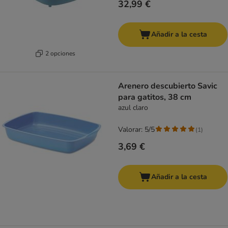
32,99 €
Añadir a la cesta
2 opciones
Arenero descubierto Savic
para gatitos, 38 cm
azul claro
Valorar: 5/5
(
1
)
3,69 €
Añadir a la cesta