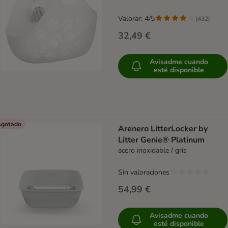
Valorar: 4/5
(
432
)
32,49 €
Avisadme cuando
esté disponible
gotado
Arenero LitterLocker by
Litter Genie® Platinum
acero inoxidable / gris
Sin valoraciones
54,99 €
Avisadme cuando
esté disponible