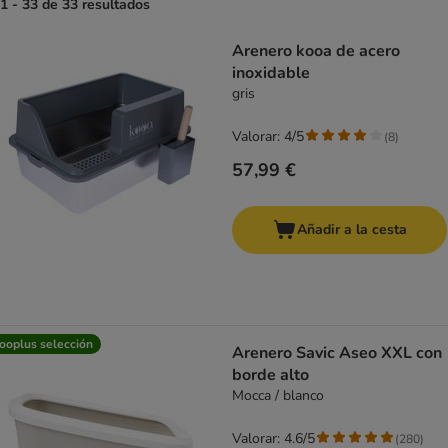
1 - 33 de 33 resultados
product items have been changed
Arenero kooa de acero
inoxidable
gris
Valorar: 4/5
(
8
)
57,99 €
Añadir a la cesta
ooplus selección
Arenero Savic Aseo XXL con
borde alto
Mocca / blanco
Valorar: 4.6/5
(
280
)