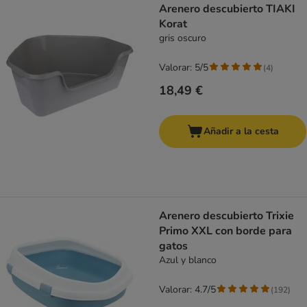
Arenero descubierto TIAKI
Korat
gris oscuro
Valorar: 5/5
(
4
)
18,49 €
Añadir a la cesta
Arenero descubierto Trixie
Primo XXL con borde para
gatos
Azul y blanco
Valorar: 4.7/5
(
192
)