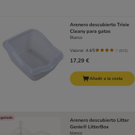
Arenero descubierto Trixie
Cleany para gatos
Blanco
Valorar: 4.4/5
(
833
)
17,29 €
Añadir a la cesta
gotado
Arenero descubierto Litter
Genie® LitterBox
blanco