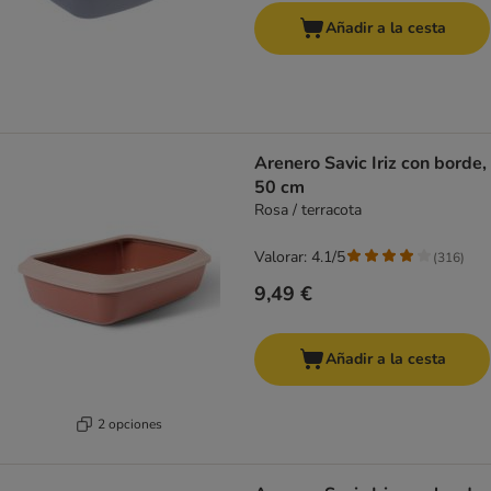
Añadir a la cesta
Arenero Savic Iriz con borde,
50 cm
Rosa / terracota
Valorar: 4.1/5
(
316
)
9,49 €
Añadir a la cesta
2 opciones