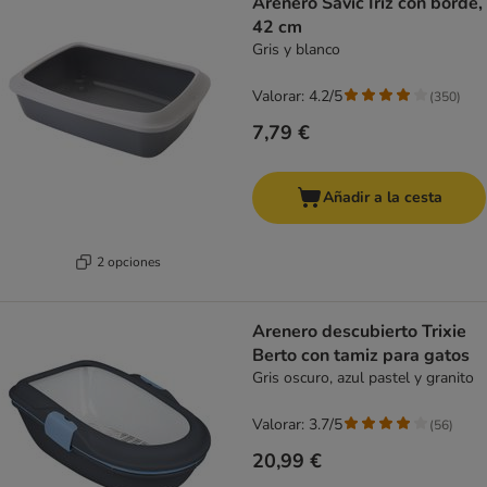
Arenero Savic Iriz con borde,
42 cm
Gris y blanco
Valorar: 4.2/5
(
350
)
7,79 €
Añadir a la cesta
2 opciones
Arenero descubierto Trixie
Berto con tamiz para gatos
Gris oscuro, azul pastel y granito
Valorar: 3.7/5
(
56
)
20,99 €