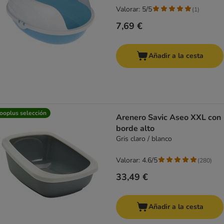
Valorar: 5/5
(
1
)
7,69 €
Añadir a la cesta
ooplus selección
Arenero Savic Aseo XXL con
borde alto
Gris claro / blanco
Valorar: 4.6/5
(
280
)
33,49 €
Añadir a la cesta