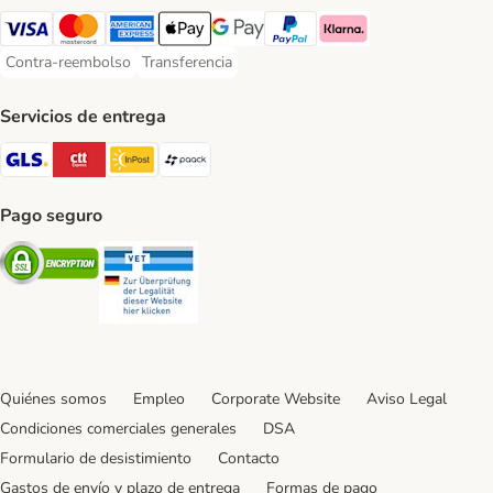
Visa Payment Method
Mastercard Payment Method
American Express Payment Method
Apple Pay Payment Method
Google Pay Payment Method
PayPal Payment Method
Klarna Payment Method
Contra-reembolso
Transferencia
Contra-reembolso Payment Method
Transferencia Payment Method
Servicios de entrega
GLS Shipping Method
CTTExpress Shipping Method
InPost Shipping Method
paack Shipping Method
Pago seguro
Security
Security
Quiénes somos
Empleo
Corporate Website
Aviso Legal
Condiciones comerciales generales
DSA
Formulario de desistimiento
Contacto
Gastos de envío y plazo de entrega
Formas de pago