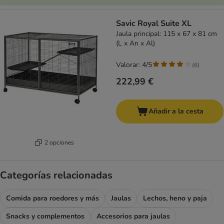
Savic Royal Suite XL
Jaula principal: 115 x 67 x 81 cm
(L x An x Al)
Valorar: 4/5
(
6
)
222,99 €
Añadir a la cesta
2 opciones
Categorías relacionadas
Comida para roedores y más
Jaulas
Lechos, heno y paja
Snacks y complementos
Accesorios para jaulas