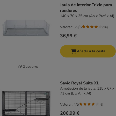
product items have been changed
Jaula de interior Trixie para
roedores
140 x 70 x 35 cm (An x Prof x Al)
Valorar: 3.9/5
(
96
)
36,99 €
Añadir a la cesta
2 opciones
Savic Royal Suite XL
Ampliación de la jaula: 115 x 67 x
71 cm (L x An x Al)
Valorar: 4/5
(
6
)
206,99 €