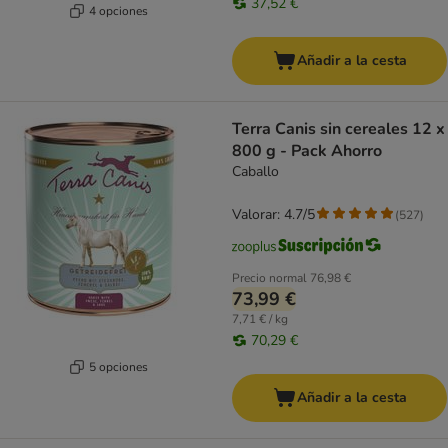
37,52 €
4 opciones
Añadir a la cesta
Terra Canis sin cereales 12 x
800 g - Pack Ahorro
Caballo
Valorar: 4.7/5
(
527
)
Precio normal
76,98 €
73,99 €
7,71 € / kg
70,29 €
5 opciones
Añadir a la cesta