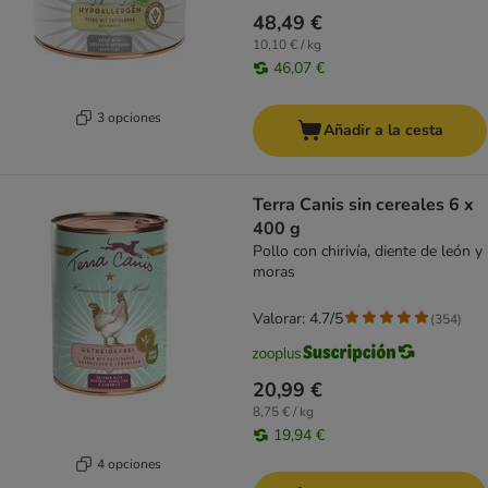
48,49 €
10,10 € / kg
46,07 €
3 opciones
Añadir a la cesta
Terra Canis sin cereales 6 x
400 g
Pollo con chirivía, diente de león y
moras
Valorar: 4.7/5
(
354
)
20,99 €
8,75 € / kg
19,94 €
4 opciones