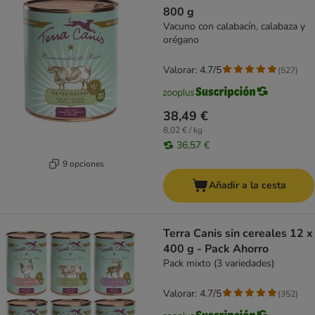
800 g
Vacuno con calabacín, calabaza y
orégano
Valorar: 4.7/5
(
527
)
38,49 €
8,02 € / kg
36,57 €
9 opciones
Añadir a la cesta
Terra Canis sin cereales 12 x
400 g - Pack Ahorro
Pack mixto (3 variedades)
Valorar: 4.7/5
(
352
)