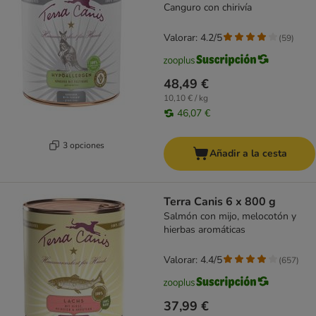
Canguro con chirivía
Valorar: 4.2/5
(
59
)
48,49 €
10,10 € / kg
46,07 €
3 opciones
Añadir a la cesta
Terra Canis 6 x 800 g
Salmón con mijo, melocotón y
hierbas aromáticas
Valorar: 4.4/5
(
657
)
37,99 €