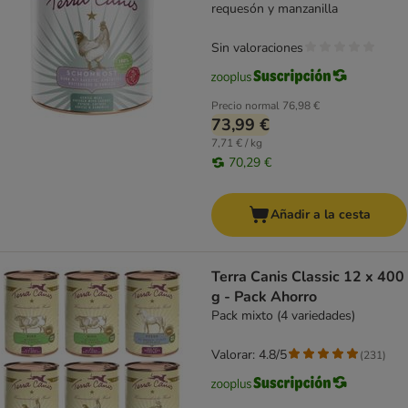
requesón y manzanilla
Sin valoraciones
Precio normal
76,98 €
73,99 €
7,71 € / kg
70,29 €
Añadir a la cesta
Terra Canis Classic 12 x 400
g - Pack Ahorro
Pack mixto (4 variedades)
Valorar: 4.8/5
(
231
)