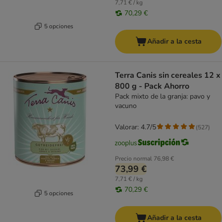
7,71 € / kg
70,29 €
5 opciones
Añadir a la cesta
Terra Canis sin cereales 12 x
800 g - Pack Ahorro
Pack mixto de la granja: pavo y
vacuno
Valorar: 4.7/5
(
527
)
Precio normal
76,98 €
73,99 €
7,71 € / kg
70,29 €
5 opciones
Añadir a la cesta