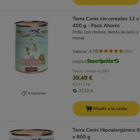
Terra Canis sin cereales 12 x
400 g - Pack Ahorro
Pollo con chirivía, diente de león y
moras
Valorar: 4.7/5
(
352
)
Precio normal
41,98 €
39,49 €
8,23 € / kg
37,52 €
4 opciones
Añadir a la cesta
Terra Canis Hipoalergénico 6
x 800 g