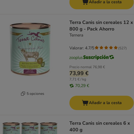
Añadir a la cesta
Terra Canis sin cereales 12 x
800 g - Pack Ahorro
Ternera
Valorar: 4.7/5
(
527
)
Precio normal
76,98 €
73,99 €
7,71 € / kg
70,29 €
5 opciones
Añadir a la cesta
Terra Canis sin cereales 6 x
400 g