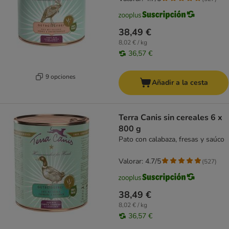
38,49 €
8,02 € / kg
36,57 €
9 opciones
Añadir a la cesta
Terra Canis sin cereales 6 x
800 g
Pato con calabaza, fresas y saúco
Valorar: 4.7/5
(
527
)
38,49 €
8,02 € / kg
36,57 €