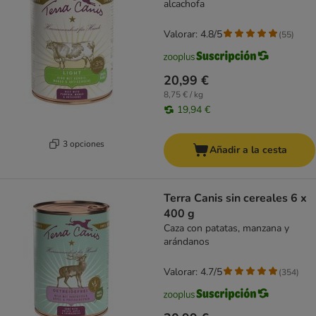
alcachofa
Valorar: 4.8/5
(
55
)
20,99 €
8,75 € / kg
19,94 €
3 opciones
Añadir a la cesta
Terra Canis sin cereales 6 x
400 g
Caza con patatas, manzana y
arándanos
Valorar: 4.7/5
(
354
)