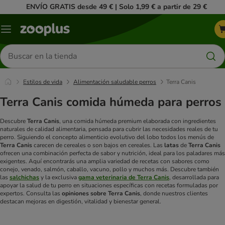
ENVÍO GRATIS desde 49 € | Solo 1,99 € a partir de 29 €
Menú
Buscar
productos
Estilos de vida
Alimentación saludable perros
Terra Canis
Terra Canis comida húmeda para perros
Descubre
Terra Canis
, una comida húmeda premium elaborada con ingredientes
naturales de calidad alimentaria, pensada para cubrir las necesidades reales de tu
perro. Siguiendo el concepto alimenticio evolutivo del lobo todos los menús de
Terra Canis
carecen de cereales o son bajos en cereales. Las
latas
de
Terra Canis
ofrecen una combinación perfecta de sabor y nutrición, ideal para los paladares más
exigentes. Aquí encontrarás una amplia variedad de recetas con sabores como
conejo, venado, salmón, caballo, vacuno, pollo y muchos más.
Descubre también
las
salchichas
y la exclusiva
gama veterinaria de Terra Canis
, desarrollada para
apoyar la salud de tu perro en situaciones específicas con recetas formuladas por
expertos.
Consulta las
opiniones sobre Terra Canis
, donde nuestros clientes
destacan mejoras en digestión, vitalidad y bienestar general.