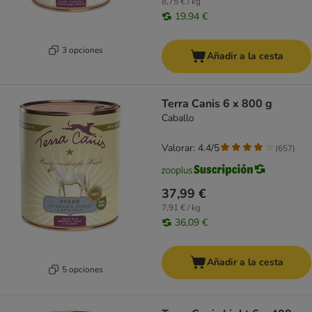
8,75 € / kg
19,94 €
3 opciones
Añadir a la cesta
Terra Canis 6 x 800 g
Caballo
Valorar: 4.4/5
(
657
)
37,99 €
7,91 € / kg
36,09 €
Añadir a la cesta
5 opciones