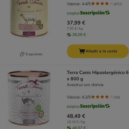
Valorar: 4.4/5
(
657
)
37,99 €
7,91 € / kg
36,09 €
Añadir a la cesta
5 opciones
Terra Canis Hipoalergénico 6
x 800 g
Avestruz con chirivía
Valorar: 4.2/5
(
59
)
48,49 €
10,10 € / kg
46,07 €