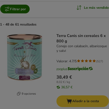
Lo más vendido
Filtrar por
1 - 48 de 61 resultados
product items have been changed
Terra Canis sin cereales 6 x
800 g
Conejo con calabacín, albaricoque
y salvi
Valorar: 4.7/5
(
527
)
38,49 €
8,02 € / kg
36,57 €
9 opciones
Añadir a la cesta