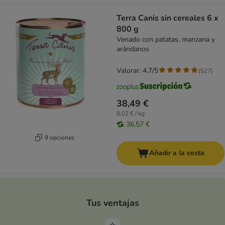
Terra Canis sin cereales 6 x
800 g
Venado con patatas, manzana y
arándanos
Valorar: 4.7/5
(
527
)
38,49 €
8,02 € / kg
36,57 €
9 opciones
Añadir a la cesta
Tus ventajas