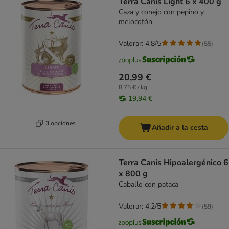
Terra Canis Light 6 x 400 g
Caza y conejo con pepino y
melocotón
Valorar: 4.8/5
(
55
)
20,99 €
8,75 € / kg
19,94 €
3 opciones
Añadir a la cesta
Terra Canis Hipoalergénico 6
x 800 g
Caballo con pataca
Valorar: 4.2/5
(
59
)