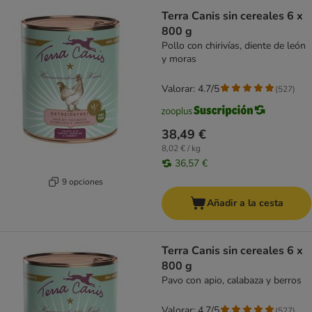
Terra Canis sin cereales 6 x
800 g
Pollo con chirivías, diente de león
y moras
Valorar: 4.7/5
(
527
)
38,49 €
8,02 € / kg
36,57 €
9 opciones
Añadir a la cesta
Terra Canis sin cereales 6 x
800 g
Pavo con apio, calabaza y berros
Valorar: 4.7/5
(
527
)