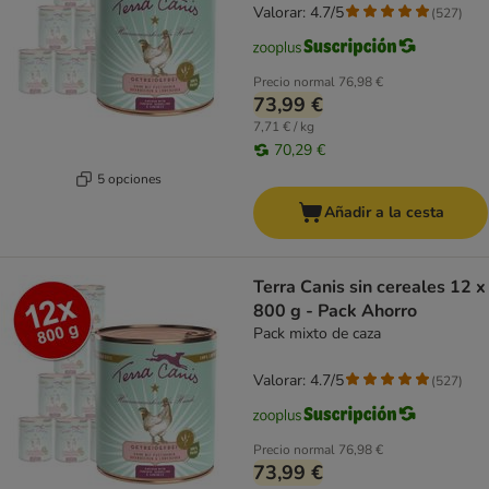
Valorar: 4.7/5
(
527
)
Precio normal
76,98 €
73,99 €
7,71 € / kg
70,29 €
5 opciones
Añadir a la cesta
Terra Canis sin cereales 12 x
800 g - Pack Ahorro
Pack mixto de caza
Valorar: 4.7/5
(
527
)
Precio normal
76,98 €
73,99 €