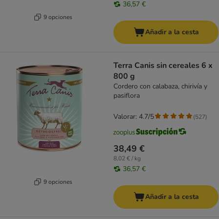
36,57 €
9 opciones
Añadir a la cesta
Terra Canis sin cereales 6 x
800 g
Cordero con calabaza, chirivía y
pasiflora
Valorar: 4.7/5
(
527
)
38,49 €
8,02 € / kg
36,57 €
9 opciones
Añadir a la cesta