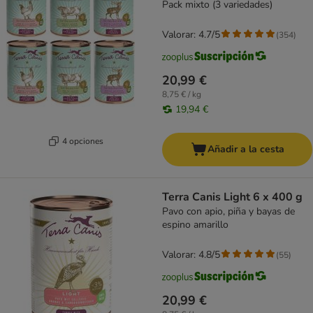
Pack mixto (3 variedades)
Valorar: 4.7/5
(
354
)
20,99 €
8,75 € / kg
19,94 €
4 opciones
Añadir a la cesta
Terra Canis Light 6 x 400 g
Pavo con apio, piña y bayas de
espino amarillo
Valorar: 4.8/5
(
55
)
20,99 €