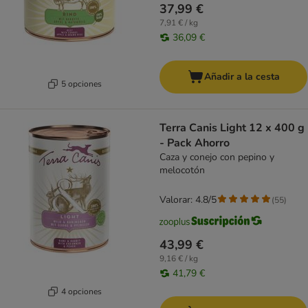
37,99 €
7,91 € / kg
36,09 €
Añadir a la cesta
5 opciones
Terra Canis Light 12 x 400 g
- Pack Ahorro
Caza y conejo con pepino y
melocotón
Valorar: 4.8/5
(
55
)
43,99 €
9,16 € / kg
41,79 €
4 opciones