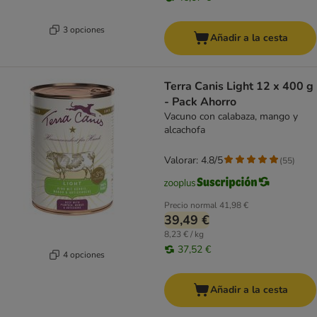
3 opciones
Añadir a la cesta
Terra Canis Light 12 x 400 g
- Pack Ahorro
Vacuno con calabaza, mango y
alcachofa
Valorar: 4.8/5
(
55
)
Precio normal
41,98 €
39,49 €
8,23 € / kg
37,52 €
4 opciones
Añadir a la cesta