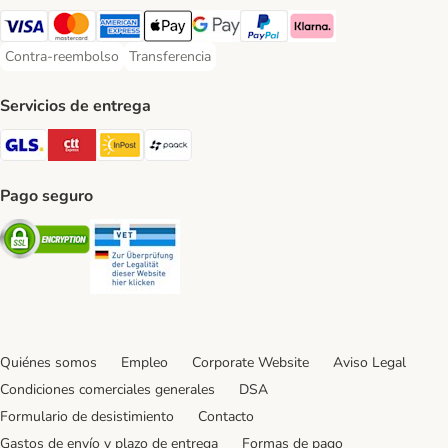
Visa Payment Method
Mastercard Payment Method
American Express Payment Method
Apple Pay Payment Method
Google Pay Payment Method
PayPal Payment Method
Klarna Payment Method
Contra-reembolso
Transferencia
Contra-reembolso Payment Method
Transferencia Payment Method
Servicios de entrega
GLS Shipping Method
CTTExpress Shipping Method
InPost Shipping Method
paack Shipping Method
Pago seguro
Security
Security
Quiénes somos
Empleo
Corporate Website
Aviso Legal
Condiciones comerciales generales
DSA
Formulario de desistimiento
Contacto
Gastos de envío y plazo de entrega
Formas de pago