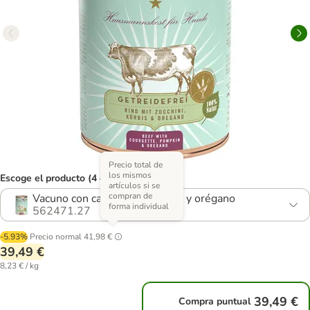
Precio total de
los mismos
Escoge el producto (4 opciones)
artículos si se
compran de
Vacuno con calabacín, calabaza y orégano
forma individual
562471.27
-5.93%
Precio normal
41,98 €
39,49 €
8,23 € / kg
39,49 €
Compra puntual