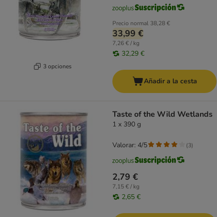
Precio normal
38,28 €
33,99 €
7,26 € / kg
32,29 €
3 opciones
Añadir a la cesta
Taste of the Wild Wetlands
1 x 390 g
Valorar: 4/5
(
3
)
2,79 €
7,15 € / kg
2,65 €