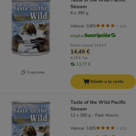
Taste of the Wild Pacific
Stream
6 x 390 g
Valorar: 3.8/5
(
11
)
Precio normal
14,94 €
14,49 €
6,19 € / kg
13,77 €
3 opciones
Añadir a la cesta
Taste of the Wild Pacific
Stream
12 x 390 g - Pack Ahorro
Valorar: 3.8/5
(
11
)