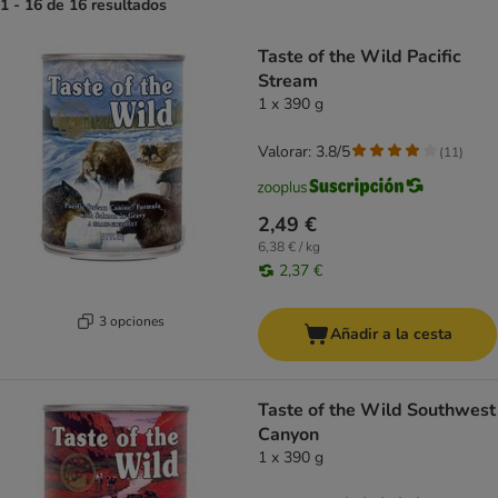
1 - 16 de 16 resultados
product items have been changed
Taste of the Wild Pacific
Stream
1 x 390 g
Valorar: 3.8/5
(
11
)
2,49 €
6,38 € / kg
2,37 €
3 opciones
Añadir a la cesta
Taste of the Wild Southwest
Canyon
1 x 390 g