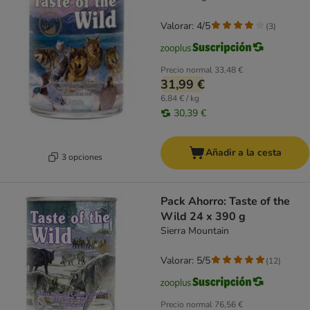
Valorar: 4/5
(
3
)
Precio normal
33,48 €
31,99 €
6,84 € / kg
30,39 €
Añadir a la cesta
3 opciones
Pack Ahorro: Taste of the
Wild 24 x 390 g
Sierra Mountain
Valorar: 5/5
(
12
)
Precio normal
76,56 €