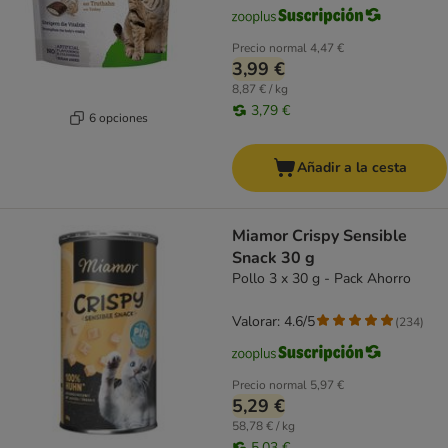
Precio normal
4,47 €
3,99 €
8,87 € / kg
3,79 €
6 opciones
Añadir a la cesta
Miamor Crispy Sensible
Snack 30 g
Pollo 3 x 30 g - Pack Ahorro
Valorar: 4.6/5
(
234
)
Precio normal
5,97 €
5,29 €
58,78 € / kg
5,03 €