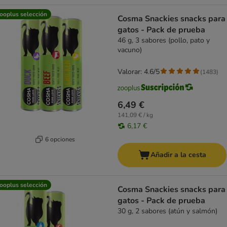
ooplus selección
Cosma Snackies snacks para
gatos - Pack de prueba
46 g, 3 sabores (pollo, pato y
vacuno)
Valorar: 4.6/5
(
1483
)
6,49 €
141,09 € / kg
6,17 €
6 opciones
Añadir a la cesta
ooplus selección
Cosma Snackies snacks para
gatos - Pack de prueba
30 g, 2 sabores (atún y salmón)