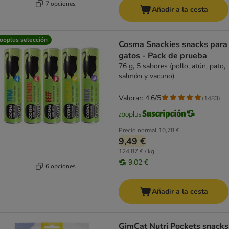
7 opciones
Añadir a la cesta
ooplus selección
Cosma Snackies snacks para
gatos - Pack de prueba
76 g, 5 sabores (pollo, atún, pato,
salmón y vacuno)
Valorar: 4.6/5
(
1483
)
Precio normal
10,78 €
9,49 €
124,87 € / kg
9,02 €
6 opciones
Añadir a la cesta
GimCat Nutri Pockets snacks