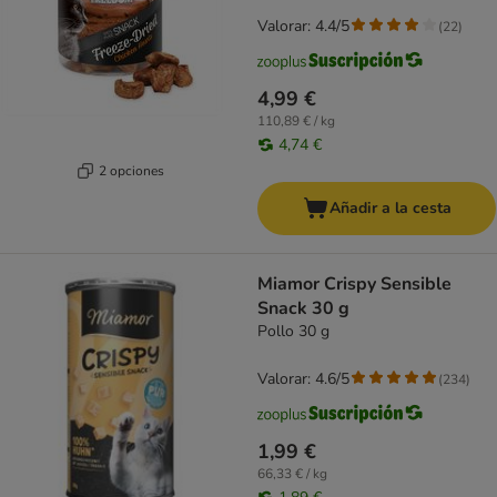
Valorar: 4.4/5
(
22
)
4,99 €
110,89 € / kg
4,74 €
2 opciones
Añadir a la cesta
Miamor Crispy Sensible
Snack 30 g
Pollo 30 g
Valorar: 4.6/5
(
234
)
1,99 €
66,33 € / kg