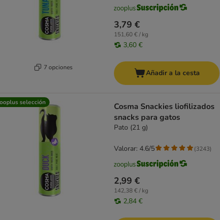
3,79 €
151,60 € / kg
3,60 €
7 opciones
Añadir a la cesta
ooplus selección
Cosma Snackies liofilizados
snacks para gatos
Pato (21 g)
Valorar: 4.6/5
(
3243
)
2,99 €
142,38 € / kg
2,84 €