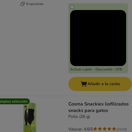
6 opciones
Activar cupón - Descuento -15%
Añadir a la cesta
ooplus selección
Cosma Snackies liofilizados
snacks para gatos
Pollo (26 g)
Valorar: 4.6/5
(
3243
)