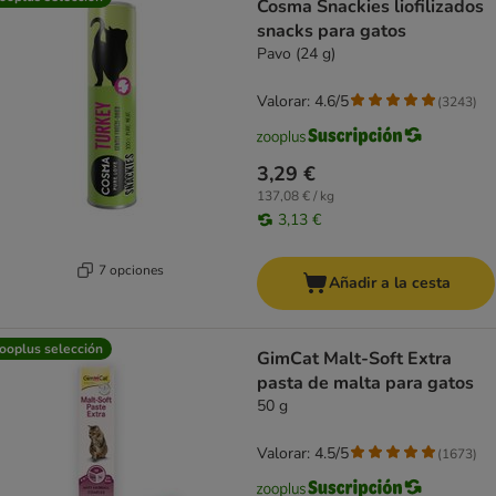
Cosma Snackies liofilizados
snacks para gatos
Pavo (24 g)
Valorar: 4.6/5
(
3243
)
3,29 €
137,08 € / kg
3,13 €
7 opciones
Añadir a la cesta
ooplus selección
GimCat Malt-Soft Extra
pasta de malta para gatos
50 g
Valorar: 4.5/5
(
1673
)