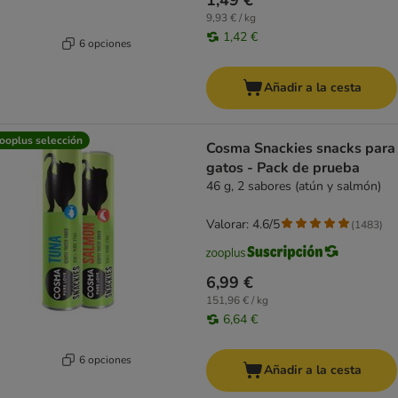
1,49 €
9,93 € / kg
1,42 €
6 opciones
Añadir a la cesta
ooplus selección
Cosma Snackies snacks para
gatos - Pack de prueba
46 g, 2 sabores (atún y salmón)
Valorar: 4.6/5
(
1483
)
6,99 €
151,96 € / kg
6,64 €
6 opciones
Añadir a la cesta