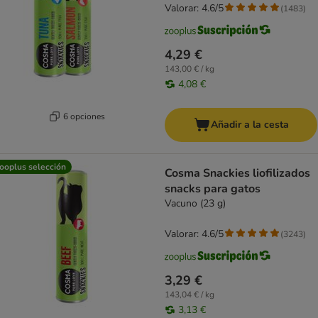
Valorar: 4.6/5
(
1483
)
4,29 €
143,00 € / kg
4,08 €
6 opciones
Añadir a la cesta
ooplus selección
Cosma Snackies liofilizados
snacks para gatos
Vacuno (23 g)
Valorar: 4.6/5
(
3243
)
3,29 €
143,04 € / kg
3,13 €