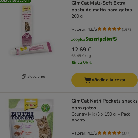
ooplus selección
GimCat Malt-Soft Extra
pasta de malta para gatos
200 g
Valorar: 4.5/5
(
1673
)
12,69 €
63,45 € / kg
12,06 €
3 opciones
Añadir a la cesta
GimCat Nutri Pockets snacks
para gatos
Country Mix (3 x 150 g) - Pack
Ahorro
Valorar: 4.8/5
(
377
)