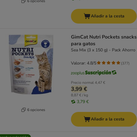
6 opciones
Añadir a la cesta
GimCat Nutri Pockets snacks
para gatos
Sea Mix (3 x 150 g) - Pack Ahorro
Valorar: 4.8/5
(
377
)
Precio normal
4,47 €
3,99 €
8,87 € / kg
3,79 €
6 opciones
Añadir a la cesta