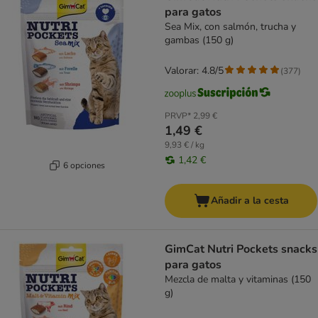
para gatos
Sea Mix, con salmón, trucha y
gambas (150 g)
Valorar: 4.8/5
(
377
)
PRVP*
2,99 €
1,49 €
9,93 € / kg
1,42 €
6 opciones
Añadir a la cesta
GimCat Nutri Pockets snacks
para gatos
Mezcla de malta y vitaminas (150
g)