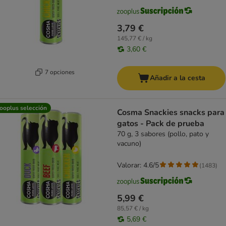
3,79 €
145,77 € / kg
3,60 €
7 opciones
Añadir a la cesta
ooplus selección
Cosma Snackies snacks para
gatos - Pack de prueba
70 g, 3 sabores (pollo, pato y
vacuno)
Valorar: 4.6/5
(
1483
)
5,99 €
85,57 € / kg
5,69 €