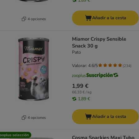
1,89 €
Añadir a la cesta
4 opciones
Miamor Crispy Sensible
Snack 30 g
Pato
Valorar: 4.6/5
(
234
)
1,99 €
66,33 € / kg
1,89 €
Añadir a la cesta
4 opciones
ooplus selección
Cosma Snackies Maxi Tubo