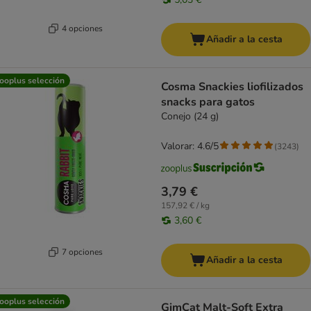
4 opciones
Añadir a la cesta
ooplus selección
Cosma Snackies liofilizados
snacks para gatos
Conejo (24 g)
Valorar: 4.6/5
(
3243
)
3,79 €
157,92 € / kg
3,60 €
7 opciones
Añadir a la cesta
ooplus selección
GimCat Malt-Soft Extra