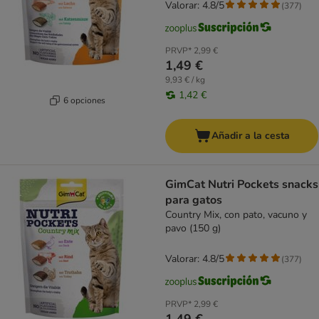
Valorar: 4.8/5
(
377
)
PRVP*
2,99 €
1,49 €
9,93 € / kg
1,42 €
6 opciones
Añadir a la cesta
GimCat Nutri Pockets snacks
para gatos
Country Mix, con pato, vacuno y
pavo (150 g)
Valorar: 4.8/5
(
377
)
PRVP*
2,99 €