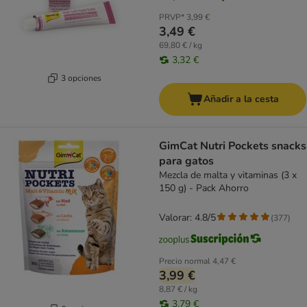
PRVP*
3,99 €
3,49 €
69,80 € / kg
3,32 €
3 opciones
Añadir a la cesta
GimCat Nutri Pockets snacks
para gatos
Mezcla de malta y vitaminas (3 x
150 g) - Pack Ahorro
Valorar: 4.8/5
(
377
)
Precio normal
4,47 €
3,99 €
8,87 € / kg
3,79 €