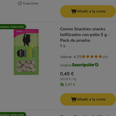
6 opciones
Añadir a la cesta
ooplus selección
Cosma Snackies snacks
liofilizados con pollo 5 g -
Pack de prueba
5 g
Valorar: 4.7/5
(
69
)
0,49 €
98,00 € / kg
0,47 €
Añadir a la cesta
ooplus selección