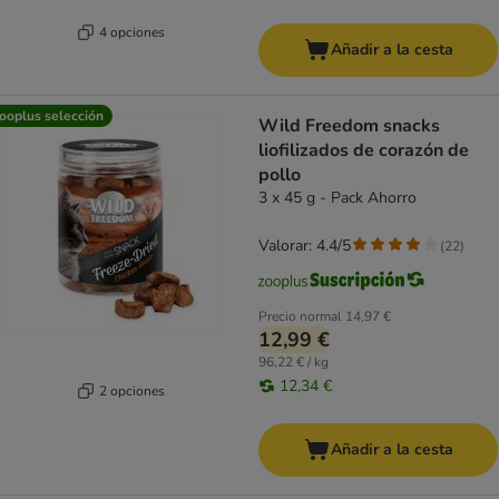
4 opciones
Añadir a la cesta
ooplus selección
Wild Freedom snacks
liofilizados de corazón de
pollo
3 x 45 g - Pack Ahorro
Valorar: 4.4/5
(
22
)
Precio normal
14,97 €
12,99 €
96,22 € / kg
12,34 €
2 opciones
Añadir a la cesta