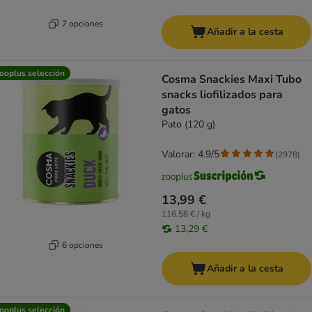
7 opciones
Añadir a la cesta
ooplus selección
Cosma Snackies Maxi Tubo
snacks liofilizados para
gatos
Pato (120 g)
Valorar: 4.9/5
(
2978
)
13,99 €
116,58 € / kg
13,29 €
6 opciones
Añadir a la cesta
ooplus selección