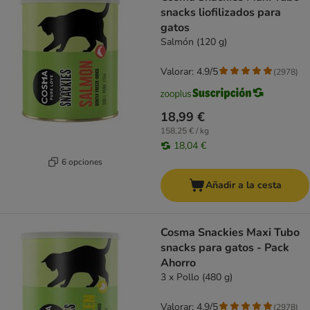
snacks liofilizados para
gatos
Salmón (120 g)
Valorar: 4.9/5
(
2978
)
18,99 €
158,25 € / kg
18,04 €
6 opciones
Añadir a la cesta
Cosma Snackies Maxi Tubo
snacks para gatos - Pack
Ahorro
3 x Pollo (480 g)
Valorar: 4.9/5
(
2978
)