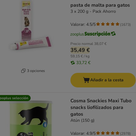
pasta de malta para gatos
3 x 200 g - Pack Ahorro
Valorar: 4.5/5
(
1673
)
Precio normal
38,07 €
35,49 €
59,15 € / kg
33,72 €
3 opciones
Añadir a la cesta
ooplus selección
Cosma Snackies Maxi Tubo
snacks liofilizados para
gatos
Atún (150 g)
Valorar: 4.9/5
(
2978
)