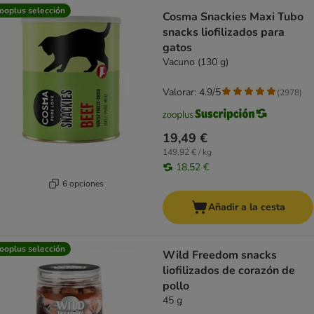
ooplus selección
Cosma Snackies Maxi Tubo
snacks liofilizados para
gatos
Vacuno (130 g)
Valorar: 4.9/5
(
2978
)
19,49 €
149,92 € / kg
18,52 €
6 opciones
Añadir a la cesta
ooplus selección
Wild Freedom snacks
liofilizados de corazón de
pollo
45 g