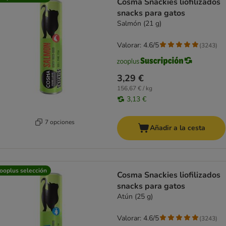
Cosma Snackies liofilizados
snacks para gatos
Salmón (21 g)
Valorar: 4.6/5
(
3243
)
3,29 €
156,67 € / kg
3,13 €
7 opciones
Añadir a la cesta
ooplus selección
Cosma Snackies liofilizados
snacks para gatos
Atún (25 g)
Valorar: 4.6/5
(
3243
)