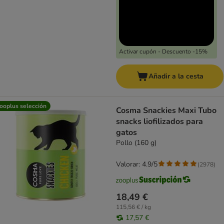
Activar cupón - Descuento -15%
Añadir a la cesta
ooplus selección
Cosma Snackies Maxi Tubo
snacks liofilizados para
gatos
Pollo (160 g)
Valorar: 4.9/5
(
2978
)
18,49 €
115,56 € / kg
17,57 €