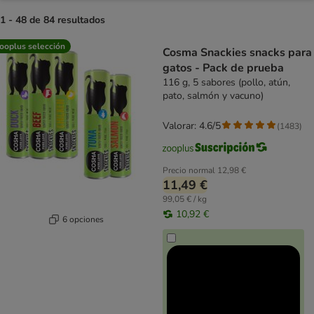
1 - 48 de 84 resultados
product items have been changed
ooplus selección
Cosma Snackies snacks para
gatos - Pack de prueba
116 g, 5 sabores (pollo, atún,
pato, salmón y vacuno)
Valorar: 4.6/5
(
1483
)
Precio normal
12,98 €
11,49 €
99,05 € / kg
10,92 €
6 opciones