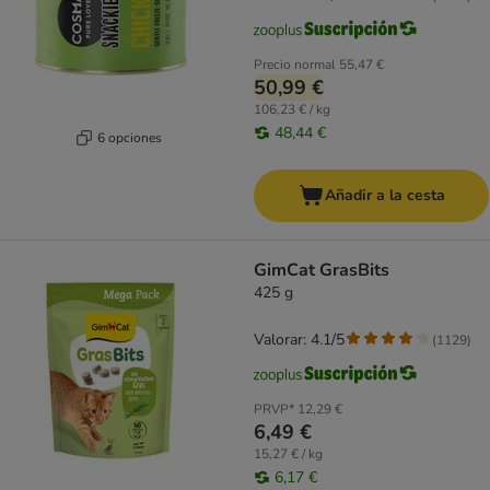
Precio normal
55,47 €
50,99 €
106,23 € / kg
48,44 €
6 opciones
Añadir a la cesta
GimCat GrasBits
425 g
Valorar: 4.1/5
(
1129
)
PRVP*
12,29 €
6,49 €
15,27 € / kg
6,17 €